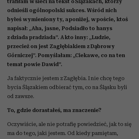
trafiłam w sieci na tekst o Ślązakach, którzy
odnieśli ogólnopolski sukces. Wśród nich
byłeś wymieniony ty, a poniżej, w poście, ktoś
napisał: „Aha, jasne, Podsiadło to hanys
z dziada pradziada”. A kto inny: „Ludzie,
przecież on jest Zagłębiakiem z Dąbrowy
Górniczej”. Pomyślałam: „Ciekawe, co na ten
temat powie Dawid”.
Ja faktycznie jestem z Zagłębia. I nie chcę tego
bycia Ślązakiem odbierać tym, co na Śląsku byli
od zawsze.
To, gdzie dorastałeś, ma znaczenie?
Oczywiście, ale nie potrafię powiedzieć, jak to się
ma do tego, jaki jestem. Od kiedy pamiętam,