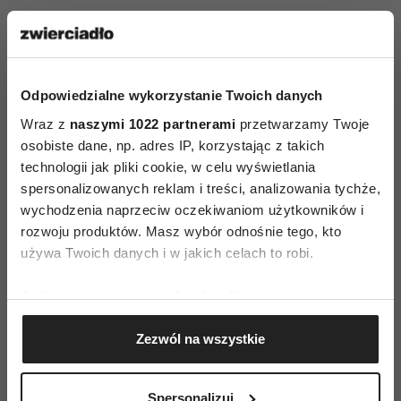
pogarsza tylko sprawę. Ci, co
chcą dobrze, postępują w taki
sam sposób jak ci, co chcą źle”.
Odpowiedzialne wykorzystanie Twoich danych
Wraz z
naszymi 1022 partnerami
przetwarzamy Twoje
osobiste dane, np. adres IP, korzystając z takich
technologii jak pliki cookie, w celu wyświetlania
„Musisz doznawać bólu i trosk,
spersonalizowanych reklam i treści, analizowania tychże,
wychodzenia naprzeciw oczekiwaniom użytkowników i
inaczej nie stworzysz tekstów
rozwoju produktów. Masz wybór odnośnie tego, kto
prawdziwie dobrych,
używa Twoich danych i w jakich celach to robi.
przeszywających jak
Jeśli wyrazisz na to zgodę, chcielibyśmy również:
promienie Roentgena”.
Gromadzić dane dotyczące Twojej lokalizacji
Zezwól na wszystkie
geograficznej z dokładnością nawet do kilku metrów
Identyfikować Twoje urządzenie, aktywnie
analizując charakteryzującego je zbiory danych
Pozostałe cytaty Aldousa Huxleya
Spersonalizuj