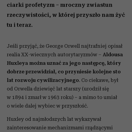
ciarki profetyzm – mroczny zwiastun
rzeczywistości, w której przyszło nam żyć
tu i teraz.
Jeśli przyjąć, że George Orwell najtrafniej opisał
realia XX-wiecznych autorytaryzmów –
Aldousa
Huxleya można uznać za jego następcę, który
dobrze przewidział, co przyniesie kolejne sto
lat rozwoju cywilizacyjnego
. Co ciekawe, był
od Orwella dziewięć lat starszy (urodził się
w 1894 i zmarł w 1963 roku) – a mimo to umiał
o wiele dalej wybiec w przyszłość.
Huxley od najmłodszych lat wykazywał
zainteresowanie mechanizmami rządzącymi