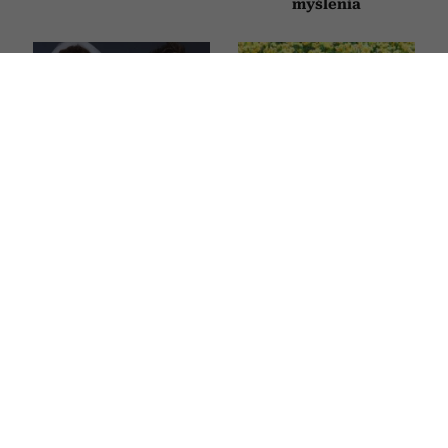
myślenia
Dobre filmy, które
Filmy, które otwierają
dopiero były w kinach,
oczy. 10 historii, po
a już trafiły na
których inaczej
streamingi. Te
spojrzysz na życie
znakomite hity
z Ryanem Goslingiem,
Zendayą i Margot
Robbie możesz
obejrzeć już dziś