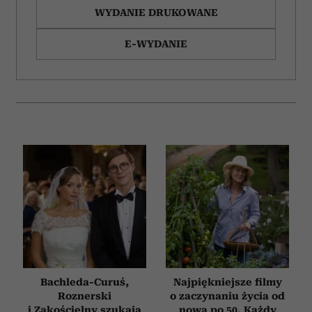
WYDANIE DRUKOWANE
E-WYDANIE
Bachleda-Curuś,
Najpiękniejsze filmy
Roznerski
o zaczynaniu życia od
i Zakościelny szukają
nowa po 50. Każdy