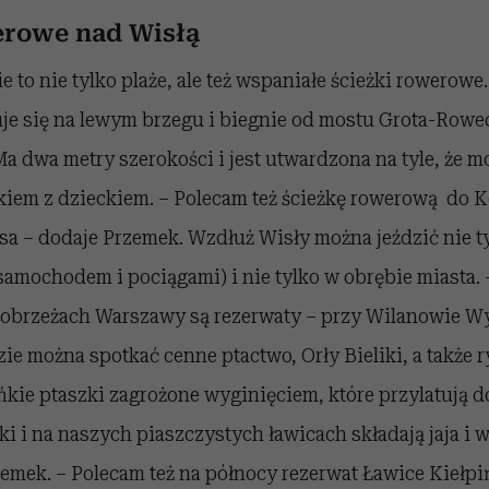
erowe nad Wisłą
 to nie tylko plaże, ale też wspaniałe ścieżki rowerow
uje się na lewym brzegu i biegnie od mostu Grota-Rowe
a dwa metry szerokości i jest utwardzona na tyle, że m
iem z dzieckiem. – Polecam też ścieżkę rowerową do K
sa – dodaje Przemek. Wzdłuż Wisły można jeździć nie t
samochodem i pociągami) i nie tylko w obrębie miasta.
na obrzeżach Warszawy są rezerwaty – przy Wilanowie 
e można spotkać cenne ptactwo, Orły Bieliki, a także 
ńkie ptaszki zagrożone wyginięciem, które przylatują do
i i na naszych piaszczystych ławicach składają jaja i
mek. – Polecam też na północy rezerwat Ławice Kiełpiń