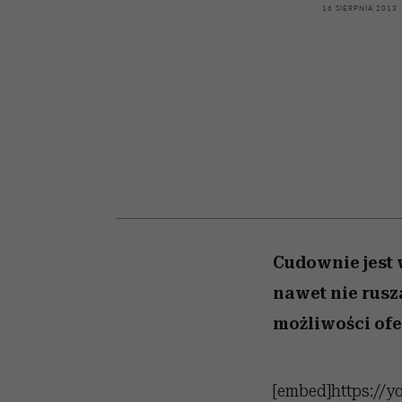
kawę z Kasią Miller”, s.
bez gierek i domysłó
16 SIERPNIA 2013
odc. 7]
Cudownie jest 
nawet nie rusz
możliwości ofe
[embed]https://