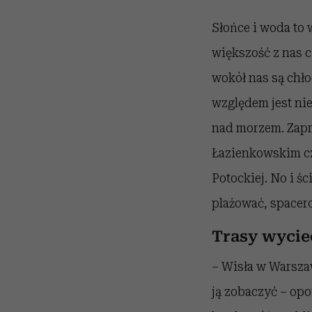
Słońce i woda to 
większość z nas c
wokół nas są chło
względem jest nie
nad morzem. Zapr
Łazienkowskim cz
Potockiej. No i ś
plażować, spacero
Trasy wycie
– Wisła w Warszaw
ją zobaczyć – opo