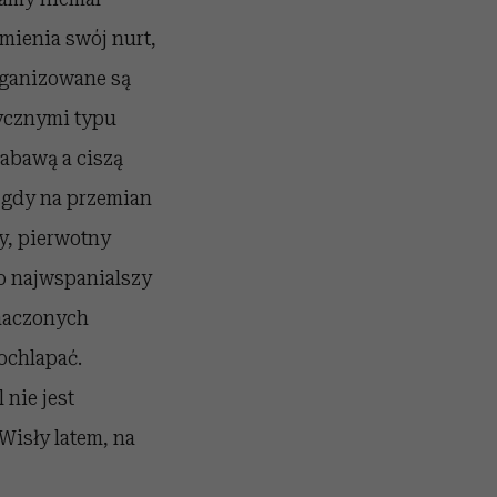
mienia swój nurt,
organizowane są
tycznymi typu
abawą a ciszą
, gdy na przemian
y, pierwotny
to najwspanialszy
znaczonych
ochlapać.
 nie jest
 Wisły latem, na