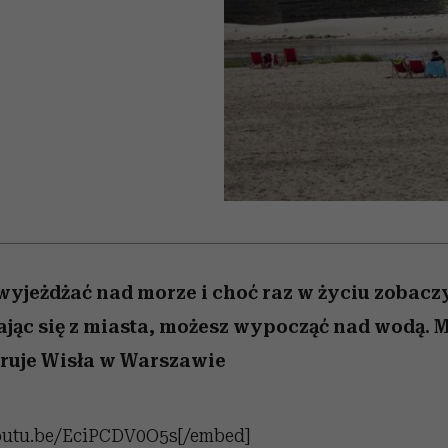
 5,
w
Raport Lyst ujawnił
Miller s. 5, odc. 6]
cieszy się dużą
skuteczne
pamięć
tysiące widzó
granicę
popularnością na Netflixie
najbardziej pożądane
ubrania i marki sezonu
wyjeżdżać nad morze i choć raz w życiu zobacz
ając się z miasta, możesz wypocząć nad wodą. 
ruje Wisła w Warszawie
youtu.be/EciPCDV0O5s[/embed]