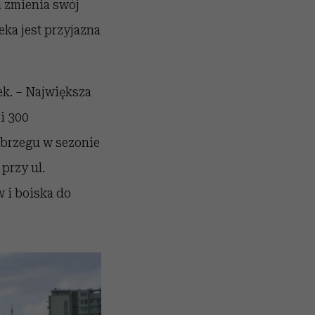
a zmienia swój
eka jest przyjazna
k. – Największa
i 300
 brzegu w sezonie
przy ul.
w i boiska do