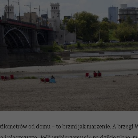
kilometrów od domu – to brzmi jak marzenie. A brzegi W
łe i piaszczyste. Jeśli wybierzemy się na dzikie plaże,