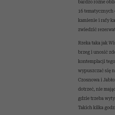
bardzo różne obl
16 tematycznych o
kamienie i rafy k
zwiedzić rezerwa
Rzeka taka jak Wis
brzeg i unosić zd
kontemplacji tego
wypuszczać się n
Czosnowa i Jabło
dotrzeć, nie maj
gdzie trzeba wyty
Takich kilka godz