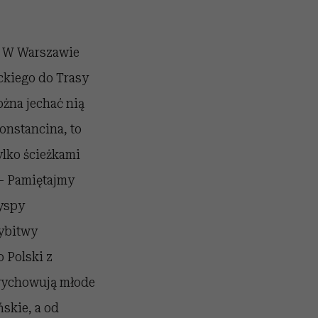
e. W Warszawie
ckiego do Trasy
ożna jechać nią
onstancina, to
ylko ścieżkami
 – Pamiętajmy
Wyspy
rybitwy
 Polski z
 wychowują młode
skie, a od