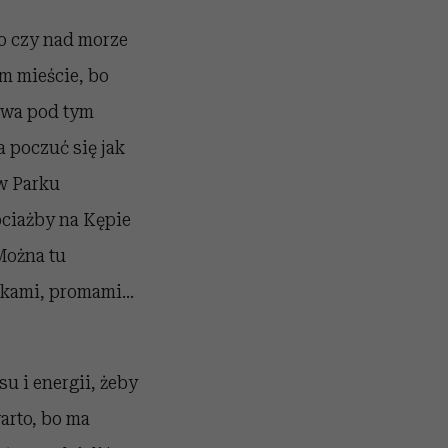
ro czy nad morze
im mieście, bo
zawa pod tym
 poczuć się jak
w Parku
ociażby na Kępie
 Można tu
dkami, promami...
u i energii, żeby
arto, bo ma