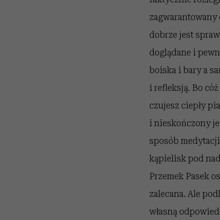
zagwarantowany c
dobrze jest spraw
doglądane i pewn
boiska i bary a 
i refleksją. Bo c
czujesz ciepły p
i nieskończony je
sposób medytacji
kąpielisk pod na
Przemek Pasek ost
zalecana. Ale podk
własną odpowiedz