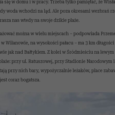
 się w domu i w pracy. Trzeba tylko pamiętać, że Wisł
gdy woda wchodzi na ląd. Ale poza okresami wezbrań rz
prasza nas wtedy na swoje dzikie plaże.
ażować można w wielu miejscach – podpowiada Przeme
ę w Wilanowie, na wysokości pałacu – ma 3 km długości 
wie jak nad Bałtykiem. Z kolei w Śródmieściu na lewym
plaże: przy ul. Ratuszowej, przy Stadionie Narodowym i 
ają przy nich bary, wypożyczalnie leżaków, place zaba
jest coraz bogatsza.