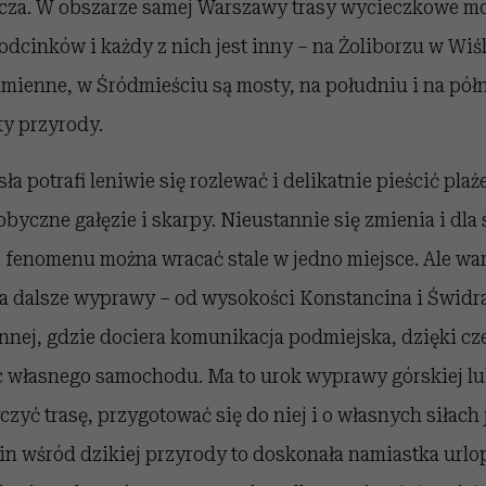
icza. W obszarze samej Warszawy trasy wycieczkowe mo
dcinków i każdy z nich jest inny – na Żoliborzu w Wiśl
amienne, w Śródmieściu są mosty, na południu i na pó
ty przyrody.
ła potrafi leniwie się rozlewać i delikatnie pieścić plaże
obyczne gałęzie i skarpy. Nieustannie się zmienia i dla
 fenomenu można wracać stale w jedno miejsce. Ale war
a dalsze wyprawy – od wysokości Konstancina i Świdr
nnej, gdzie dociera komunikacja podmiejska, dzięki c
ąc własnego samochodu. Ma to urok wyprawy górskiej lu
czyć trasę, przygotować się do niej i o własnych siłach 
in wśród dzikiej przyrody to doskonała namiastka urlo