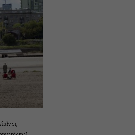
isły są
 mamy niemal