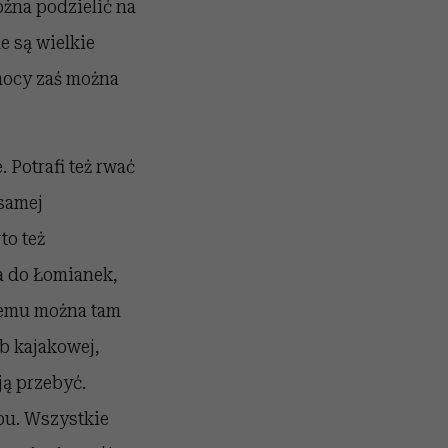
żna podzielić na
e są wielkie
łnocy zaś można
. Potrafi też rwać
 samej
to też
a do Łomianek,
zemu można tam
b kajakowej,
ją przebyć.
pu. Wszystkie