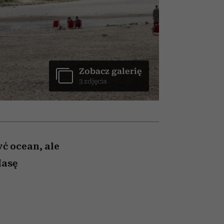
w
uruchamia całą lawinę
podejrzeń
Zobacz galerię
3 zdjęcia
yć ocean, ale
Masę