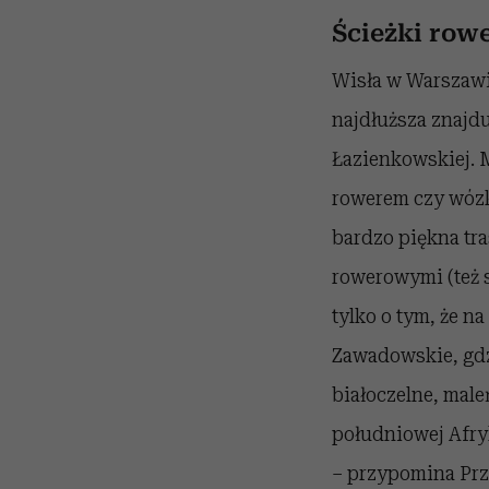
Ścieżki row
Wisła w Warszawie
najdłuższa znajd
Łazienkowskiej. M
rowerem czy wózk
bardzo piękna tra
rowerowymi (też 
tylko o tym, że 
Zawadowskie, gdzi
białoczelne, male
południowej Afryk
– przypomina Prze