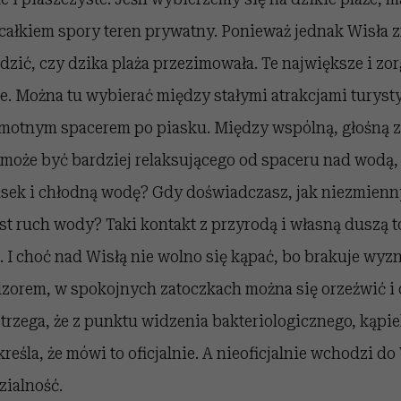
ałkiem spory teren prywatny. Ponieważ jednak Wisła z
dzić, czy dzika plaża przezimowała. Te największe i z
e. Można tu wybierać między stałymi atrakcjami turys
samotnym spacerem po piasku. Między wspólną, głośną z
óż może być bardziej relaksującego od spaceru nad wodą
iasek i chłodną wodę? Gdy doświadczasz, jak niezmienn
st ruch wody? Taki kontakt z przyrodą i własną duszą 
. I choć nad Wisłą nie wolno się kąpać, bo brakuje wy
dzorem, w spokojnych zatoczkach można się orzeźwić i 
rzega, że z punktu widzenia bakteriologicznego, kąpiel
reśla, że mówi to oficjalnie. A nieoficjalnie wchodzi do
ialność.