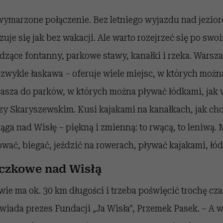
wymarzone połączenie. Bez letniego wyjazdu nad jezio
zuje się jak bez wakacji. Ale warto rozejrzeć się po swo
dzące fontanny, parkowe stawy, kanałki i rzeka. Wars
zwykle łaskawa – oferuje wiele miejsc, w których można
asza do parków, w których można pływać łódkami, jak 
y Skaryszewskim. Kusi kajakami na kanałkach, jak ch
ciąga nad Wisłę – piękną i zmienną: to rwącą, to leniwą.
wać, biegać, jeździć na rowerach, pływać kajakami, łó
czkowe nad Wisłą
ie ma ok. 30 km długości i trzeba poświęcić trochę czas
wiada prezes Fundacji „Ja Wisła”, Przemek Pasek. – A w