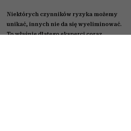
Niektórych czynników ryzyka możemy
unikać, innych nie da się wyeliminować.
To właśnie dlatego eksperci coraz
większą uwagę poświęcają nie tylko
profilaktyce nowotworów, ale także
potrzebom pacjentów, którzy stanowią
dziś najszybciej rosnącą grupę chorych.
Gdy myślimy o czynnikach zwiększających
ryzyko nowotworów, zwykle przychodzą nam do
głowy papierosy, nadmierne opalanie, alkohol
czy niezdrowa dieta. Tymczasem eksperci
zwracają uwagę na coś znacznie bardziej