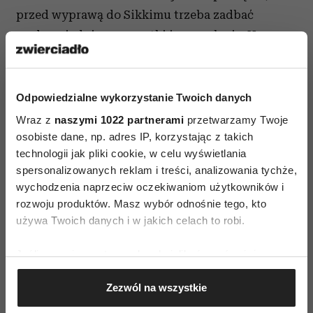
przed wyprawą do Sikkimu trzeba zadbać
o odpowiednie przepustki i pozwolenia. No,
i przynajmniej wczesną wiosną, o dodatkową
parę ciepłych skarpet…
Odpowiedzialne wykorzystanie Twoich danych
Tekst: Joanna Grzymkowska-Podolak
Wraz z
naszymi 1022 partnerami
przetwarzamy Twoje
osobiste dane, np. adres IP, korzystając z takich
technologii jak pliki cookie, w celu wyświetlania
spersonalizowanych reklam i treści, analizowania tychże,
wychodzenia naprzeciw oczekiwaniom użytkowników i
rozwoju produktów. Masz wybór odnośnie tego, kto
używa Twoich danych i w jakich celach to robi.
AUTOPROMOCJA
Jeśli wyrazisz na to zgodę, chcielibyśmy również:
Gromadzić dane dotyczące Twojej lokalizacji
Zezwól na wszystkie
geograficznej z dokładnością nawet do kilku metrów
Identyfikować Twoje urządzenie, aktywnie