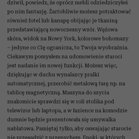
dziwił, powiedz, że oprócz mebli odziedziczyłeś
po nim fantazję. Żartobliwie możesz potraktować
również fotel lub kanapę obijając je tkaniną
przedstawiającą nowoczesny wzór. Wężowa
skóra, widok na Nowy York, kolorowe bohomazy
– jedyne co Cię ogranicza, to Twoja wyobraźnia.
Ciekawym pomysłem na udomowienie staroci
jest nadanie im nowej funkcji. Możesz więc,
dziękując w duchu wynalazcy pralki
automatycznej, przerobić metalową tarę np. na
tablicę magnetyczną. Maszyna do szycia
znakomicie sprawdzi się w roli stolika pod
telewizor lub laptopa, a w łazience na komodzie
dumnie będzie prezentowała się umywalka
nablatowa. Pamiętaj tylko, aby oswajając starocie
nie przesadzić z przepychem. Epoki, w których