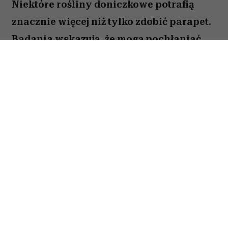
Niektóre rośliny doniczkowe potrafią
znacznie więcej niż tylko zdobić parapet.
Badania wskazują, że mogą pochłaniać
część zanieczyszczeń i tworzyć
przyjemniejszy mikroklimat w domu.
Sprawdź, które gatunki warto wybrać.
Spis treści:
1. Skrzydłokwiat
2. Sansewieria
3. Zielistka
4. Epipremnum złociste
5. Dracena obrzeżona