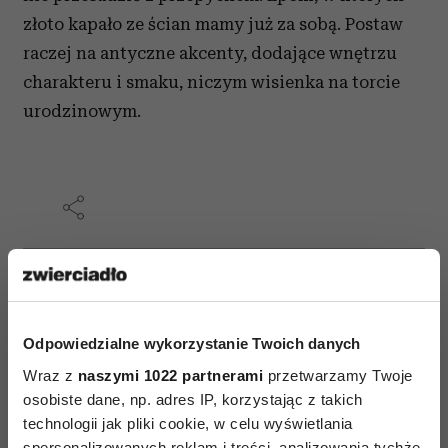
złoto kapało ze ścian mamy już za sobą. Postaw
raczej na antyczne akcenty, dodające wnętrzu
charakteru i smaku, niczym wisienka na torcie
urodzinowym.
AUTOPROMOCJA
Odpowiedzialne wykorzystanie Twoich danych
Wraz z
naszymi 1022 partnerami
przetwarzamy Twoje
osobiste dane, np. adres IP, korzystając z takich
technologii jak pliki cookie, w celu wyświetlania
spersonalizowanych reklam i treści, analizowania tychże,