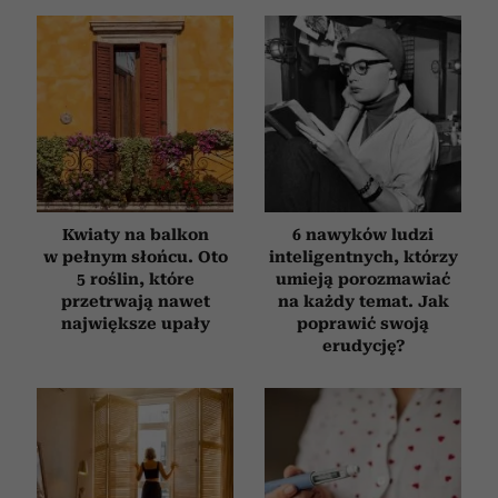
korzystasz z naszej witryny, udostępniamy partnerom
społecznościowym, reklamowym i analitycznym.
Partnerzy mogą połączyć te informacje z innymi danymi
otrzymanymi od Ciebie lub uzyskanymi podczas
korzystania z ich usług.
Kwiaty na balkon
6 nawyków ludzi
w pełnym słońcu. Oto
inteligentnych, którzy
5 roślin, które
umieją porozmawiać
przetrwają nawet
na każdy temat. Jak
największe upały
poprawić swoją
erudycję?