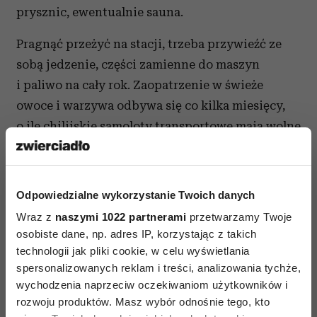
prysznic, ewentualnie sauna.
Pragnąć przeżyć na stacji, trzeba przywieźć ze
sobą jedzenie, części zamienne do maszyn
i paliwo na cały rok. Zaopatrzenie w świeże
owoce i warzywa odbywa się co kilka miesięcy,
o ile chilijskie samoloty transportowe mają wolne
miejsce, aby zabrać ładunek dla Arctowskiego
i pogoda pozwoli lądować na wyspie. Antarktydę
można kochać lub nienawidzić. Jeżeli zapadnie
Odpowiedzialne wykorzystanie Twoich danych
w serce, to nic już nie będzie w stanie zastąpić
Wraz z
naszymi 1022 partnerami
przetwarzamy Twoje
zimnych objęć krainy lodu. Człowiek będzie
osobiste dane, np. adres IP, korzystając z takich
chciał tam powracać.
technologii jak pliki cookie, w celu wyświetlania
spersonalizowanych reklam i treści, analizowania tychże,
Obecnie przez kilka miesięcy w roku jestem
wychodzenia naprzeciw oczekiwaniom użytkowników i
przewodnikiem (zodiak driver/expedition leader)
rozwoju produktów. Masz wybór odnośnie tego, kto