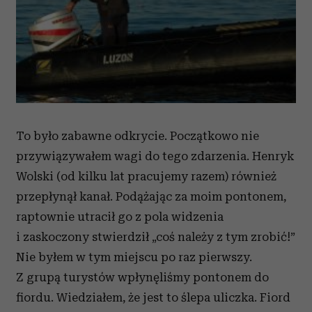
otrzymanymi od Ciebie lub uzyskanymi podczas
korzystania z ich usług.
To było zabawne odkrycie. Początkowo nie
przywiązywałem wagi do tego zdarzenia. Henryk
Wolski (od kilku lat pracujemy razem) również
przepłynął kanał. Podążając za moim pontonem,
raptownie utracił go z pola widzenia
i zaskoczony stwierdził „coś należy z tym zrobić!”
Nie byłem w tym miejscu po raz pierwszy.
Z grupą turystów wpłynęliśmy pontonem do
fiordu. Wiedziałem, że jest to ślepa uliczka. Fiord