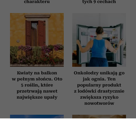
charakteru
tych 9 cechach
Kwiaty na balkon
Onkolodzy unikają go
w pełnym słońcu. Oto
jak ognia. Ten
5 roślin, które
popularny produkt
przetrwają nawet
z lodówki drastycznie
największe upały
zwiększa ryzyko
nowotworów