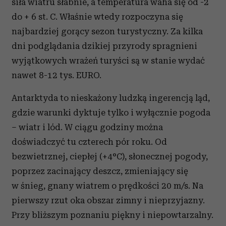
siła wiatru słabnie, a temperatura waha się od -2
do + 6 st. C. Właśnie wtedy rozpoczyna się
najbardziej gorący sezon turystyczny. Za kilka
dni podglądania dzikiej przyrody spragnieni
wyjątkowych wrażeń turyści są w stanie wydać
nawet 8-12 tys. EURO.
Antarktyda to nieskażony ludzką ingerencją ląd,
gdzie warunki dyktuje tylko i wyłącznie pogoda
– wiatr i lód. W ciągu godziny można
doświadczyć tu czterech pór roku. Od
bezwietrznej, ciepłej (+4°C), słonecznej pogody,
poprzez zacinający deszcz, zmieniający się
w śnieg, gnany wiatrem o prędkości 20 m/s. Na
pierwszy rzut oka obszar zimny i nieprzyjazny.
Przy bliższym poznaniu piękny i niepowtarzalny.