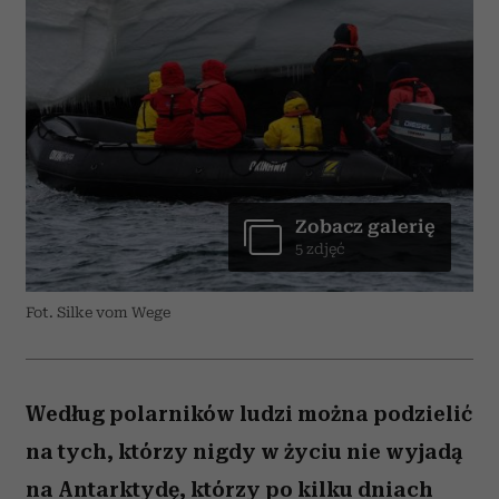
Zobacz galerię
5 zdjęć
Fot. Silke vom Wege
Według polarników ludzi można podzielić
na tych, którzy nigdy w życiu nie wyjadą
na Antarktydę, którzy po kilku dniach