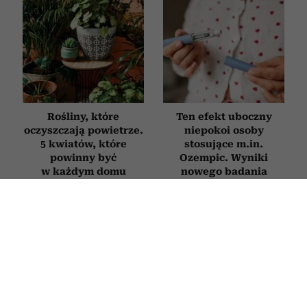
Rośliny, które
Ten efekt uboczny
oczyszczają powietrze.
niepokoi osoby
5 kwiatów, które
stosujące m.in.
powinny być
Ozempic. Wyniki
w każdym domu
nowego badania
zainteresują zwłaszcza
kobiety