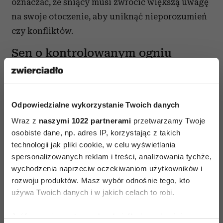
oznaczać, że śniący musi zwrócić większą uwagę
na swoje otoczenie, aby uniknąć nieporozumień
czy konfliktów.
Sen o kontrolowanym ogniu
Widok ognia, który jest w pełni pod kontrolą,
oznacza równowagę w życiu i poczucie
bezpieczeństwa. Może to również sugerować, że
Odpowiedzialne wykorzystanie Twoich danych
śniący pracuje nad sobą w sposób spokojny
Wraz z
naszymi 1022 partnerami
przetwarzamy Twoje
i świadomy, co prowadzi do pozytywnych zmian.
osobiste dane, np. adres IP, korzystając z takich
technologii jak pliki cookie, w celu wyświetlania
Sen o spalaniu przedmiotów
spersonalizowanych reklam i treści, analizowania tychże,
wychodzenia naprzeciw oczekiwaniom użytkowników i
Spalanie starych przedmiotów to znak
rozwoju produktów. Masz wybór odnośnie tego, kto
uwalniania się od przeszłości. Może
używa Twoich danych i w jakich celach to robi.
symbolizować zakończenie trudnego etapu
w życiu oraz gotowość na nowe początki
Jeśli wyrazisz na to zgodę, chcielibyśmy również: