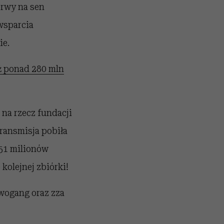
erwy na sen
wsparcia
ie.
ż ponad 280 mln
na rzecz fundacji
transmisja pobiła
251 milionów
kolejnej zbiórki!
wogang oraz zza