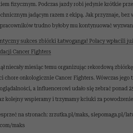
em fizycznym. Podczas jazdy robi jedynie krótkie prz
chnicznym jadącym razem z ekipą. Jak przyznaje, bez 
ółpracowników trudno byłoby mu kontynuować wyzwan
ntyczny sukces zbiórki Łatwoganga! Polacy wpłacili ju
ndacji Cancer Fighters
ł niecały miesiąc temu organizując rekordową zbiórkę 
ci chore onkologicznie Cancer Fighters. Wówczas jego 
oglądalności, a influencerowi udało się zebrać ponad 
raz kolejny wspieramy i trzymamy kciuki za powodzenie 
sprzeć na stronach: zrzutka.pl/maks, siepomaga.pl/lat
d.com/maks