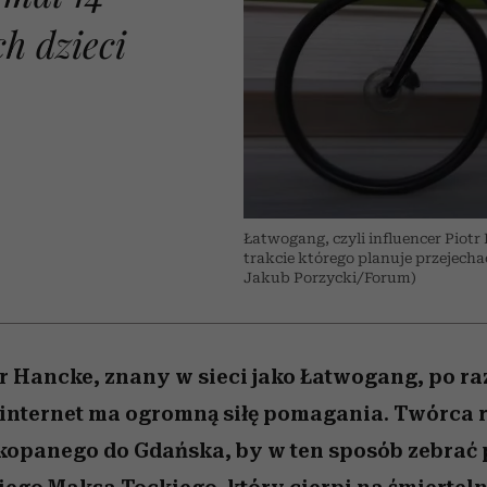
 5,
kwestie, o których wciąż
skutki dla związku i dla
Miller s. 5, odc. 6]
Raport Lyst ujaw
boimy się mówić
partnerki
najbardziej pożąd
h dzieci
ubrania i marki se
O
Łatwogang, czyli influencer Pio
trakcie którego planuje przejech
Jakub Porzycki/Forum)
tr Hancke, znany w sieci jako Łatwogang, po ra
internet ma ogromną siłę pomagania. Twórca r
opanego do Gdańska, by w ten sposób zebrać 