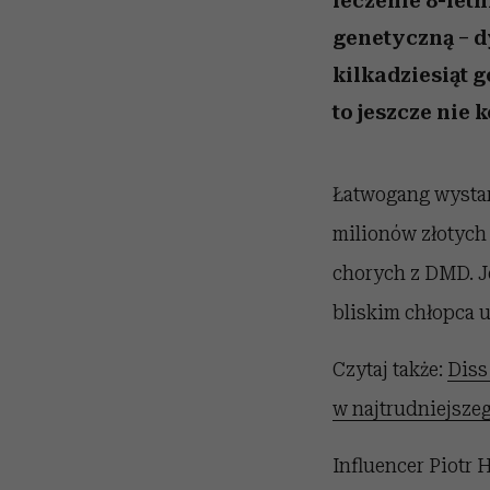
leczenie 8-let
genetyczną – d
kilkadziesiąt 
to jeszcze nie 
Łatwogang wystar
milionów złotych 
chorych z DMD. Je
bliskim chłopca u
Czytaj także:
Diss
w najtrudniejsze
Influencer Piotr 