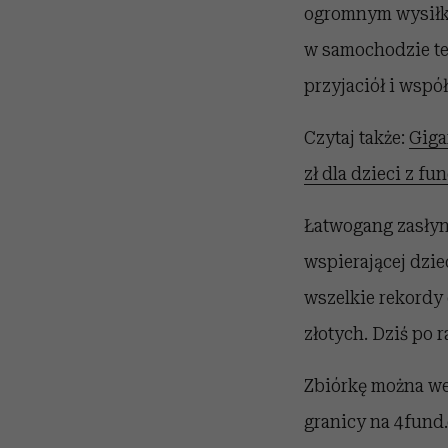
ogromnym wysiłki
w samochodzie te
przyjaciół i wsp
Czytaj także:
Giga
zł dla dzieci z fu
Łatwogang zasłyną
wspierającej dzie
wszelkie rekordy 
złotych. Dziś po 
Zbiórkę można we
granicy na 4fun