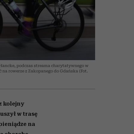
nił
relację z pieniędzmi
ane
zonu
tr Hancke, podczas streama charytatywnego w
ać na rowerze z Zakopanego do Gdańska (Fot.
z kolejny
uszył w trasę
pieniądze na