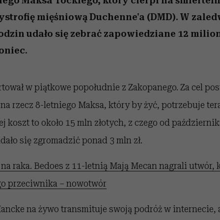
niego Maksa Tockiego, który cierpi na śmiertel
ystrofię mięśniową Duchenne'a (DMD). W zaled
godzin udało się zebrać zapowiedziane 12 milion
koniec.
tował w piątkowe popołudnie z Zakopanego. Za cel pos
na rzecz 8-letniego Maksa, który by żyć, potrzebuje ter
j koszt to około 15 mln złotych, z czego od październi
dało się zgromadzić ponad 3 mln zł.
 na raka. Bedoes z 11-letnią Mają Mecan nagrali utwór, k
go przeciwnika – nowotwór
Hancke na żywo transmituje swoją podróż w internecie,