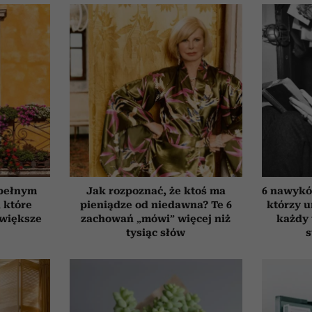
 pełnym
Jak rozpoznać, że ktoś ma
6 nawyków
, które
pieniądze od niedawna? Te 6
którzy 
jwiększe
zachowań „mówi” więcej niż
każdy 
tysiąc słów
s