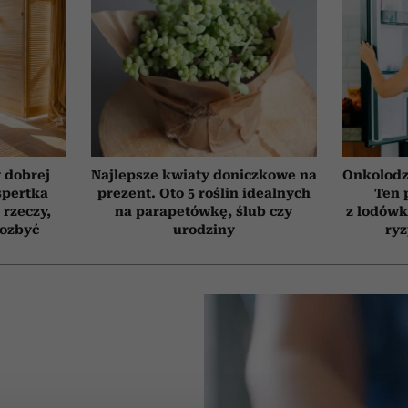
 dobrej
Najlepsze kwiaty doniczkowe na
Onkolodz
spertka
prezent. Oto 5 roślin idealnych
Ten 
 rzeczy,
na parapetówkę, ślub czy
z lodówk
pozbyć
urodziny
ry