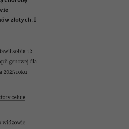
ną chorobę
wie
ów złotych. I
tawił sobie 12
apii genowej dla
ka 2025 roku
tóry celuje
 a widzowie