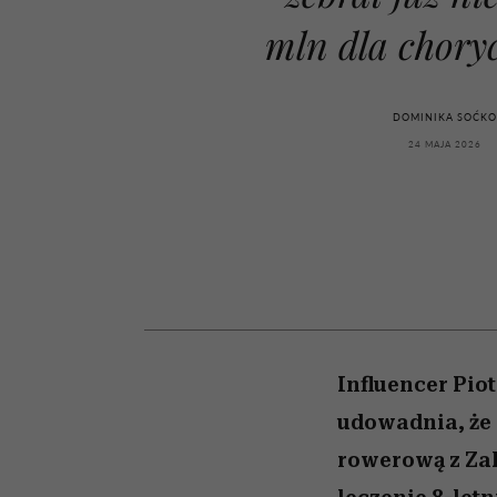
kawę z Kasią Miller”, s.
girls”
odc. 7]
mln dla choryc
DOMINIKA SOĆK
24 MAJA 2026
Influencer Pio
udowadnia, że 
rowerową z Zak