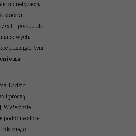
tej monetyzacją.
k zbiórki
ny cel – pomoc dla
finansowych.
–
 chce pomagać, tym
cnie na
ów. Ludzie
o i proszą
. W sieci nie
że podobne akcje
t dla niego