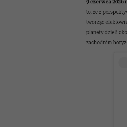
9 czerwca 2026 
to, że z perspekt
tworząc efektown
planety dzieli ok
zachodnim horyzo