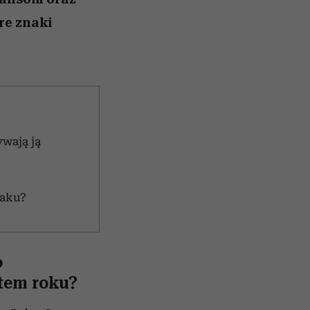
óre znaki
ywają ją
iaku?
o
tem roku?