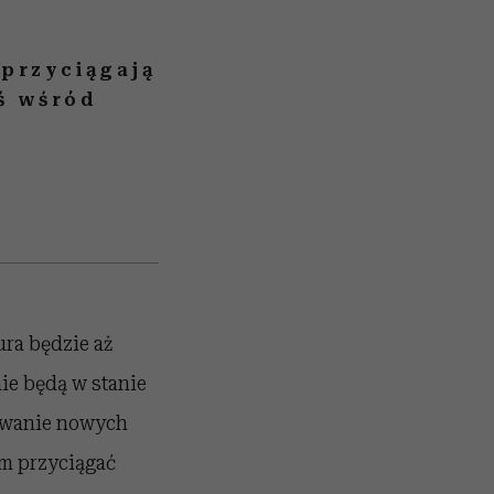
 przyciągają
eś wśród
ra będzie aż
ie będą w stanie
awanie nowych
m przyciągać