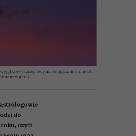
026/27
iej
zupełny brak ogłady
mogą zrobić rodzice
girls”
wyjątkowo szczęśliwy astrologicznie moment
attanamongkol)
m astrologowie
odzi do
roku, czyli
inansom oraz