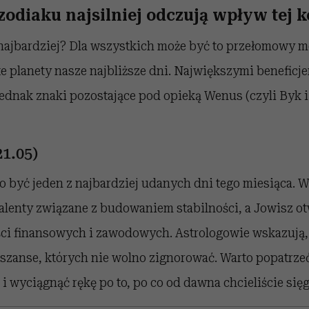
zodiaku najsilniej odczują wpływ tej 
najbardziej? Dla wszystkich może być to przełomowy 
 te planety nasze najbliższe dni. Największymi beneficj
ednak znaki pozostające pod opieką Wenus (czyli Byk i
21.05)
o być jeden z najbardziej udanych dni tego miesiąca.
talenty związane z budowaniem stabilności, a Jowisz o
i finansowych i zawodowych. Astrologowie wskazują, ż
szanse, których nie wolno zignorować. Warto popatrzeć
 i wyciągnąć rękę po to, po co od dawna chcieliście się