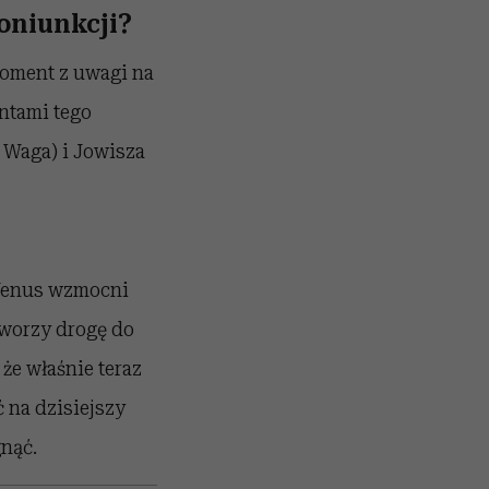
koniunkcji?
moment z uwagi na
entami tego
 Waga) i Jowisza
 Wenus wzmocni
tworzy drogę do
e właśnie teraz
 na dzisiejszy
gnąć.