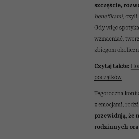
szczęście, rozwó
benefikami
, czyl
Gdy więc spotykaj
wzmacniać, tworz
zbiegom okoliczn
Czytaj także:
Hor
początków
Tegoroczna koniu
z emocjami, rodzi
przewidują, że n
rodzinnych ora