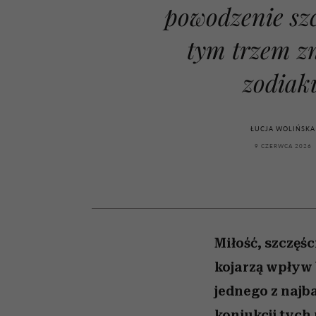
kawę z Kasią Miller”, s.
rachunek sumienia
modelowania
weterynarz”
powodzenie szc
odc. 7]
tym trzem 
zodiak
ŁUCJA WOLIŃSKA
9 CZERWCA 2026
Miłość, szczęśc
kojarzą wpływ 
jednego z najb
koniukcji tych