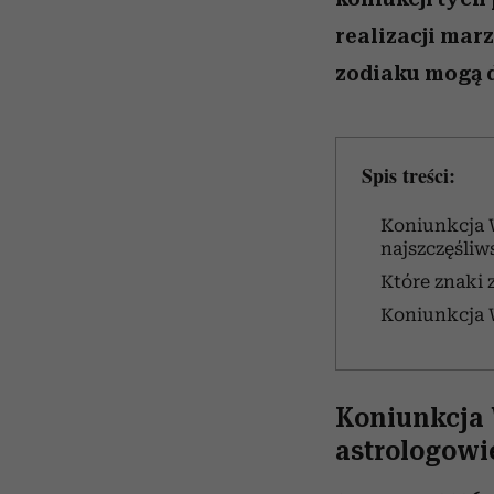
realizacji marz
zodiaku mogą d
Spis treści:
Koniunkcja W
najszczęśli
Które znaki 
Koniunkcja 
Koniunkcja 
astrologowi