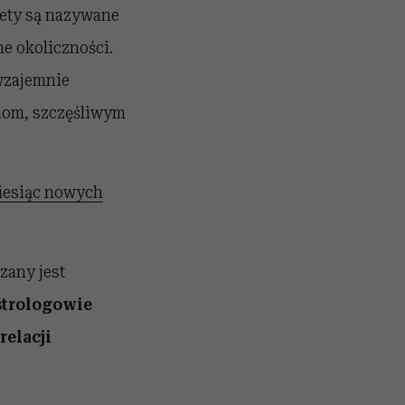
ety są nazywane
ne okoliczności.
 wzajemnie
iom, szczęśliwym
miesiąc nowych
zany jest
strologowie
relacji