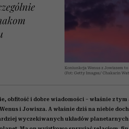
 5,
osób, które biorą na siebie za
powinien znać odpowiedź
Wiemy, gdzie go kupić
Miller s. 5, odc. 6]
sezon jesień–zima 2
mężczyzna jest mn
zególnie
dużo
reaktywny”
znakom
u
Koniunkcja Wenus z Jowiszem to 
(Fot: Getty Images/ Chakarin W
ie, obfitość i dobre wiadomości – właśnie z ty
Wenus i Jowisza. A właśnie dziś na niebie doch
ardziej wyczekiwanych układów planetarnych 
 planet. Ma on wyjątkowo sprzyjać relacjom, f