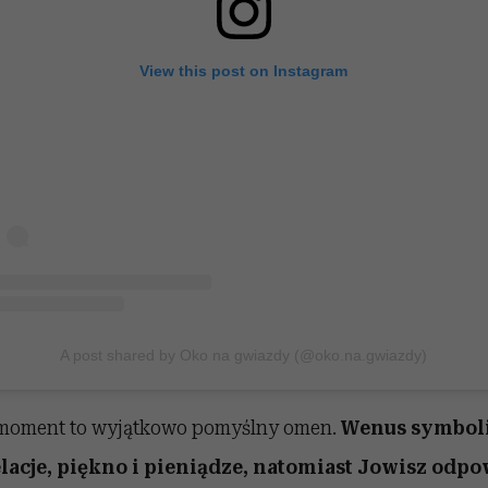
View this post on Instagram
A post shared by Oko na gwiazdy (@oko.na.gwiazdy)
i moment to wyjątkowo pomyślny omen.
Wenus symboli
lacje, piękno i pieniądze, natomiast Jowisz odpo