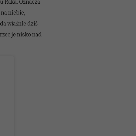
ku Raka. Oznacza
 na niebie,
a właśnie dziś –
rzec je nisko nad