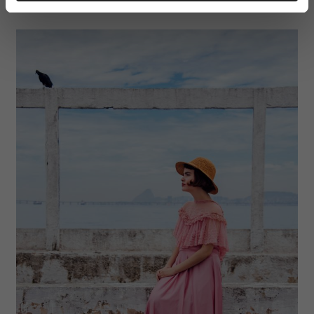
Dowiedz się więcej odnośnie tego, jak Twoje osobiste
dane są przetwarzane oraz ustaw własne preferencje w
sekcji szczegółów
. W Deklaracji plików cookie możesz
zmienić lub wycofać swoją zgodę w dowolnej chwili.
Wykorzystujemy pliki cookie do spersonalizowania treści
i reklam, aby oferować funkcje społecznościowe i
analizować ruch w naszej witrynie. Informacje o tym, jak
korzystasz z naszej witryny, udostępniamy partnerom
społecznościowym, reklamowym i analitycznym.
Partnerzy mogą połączyć te informacje z innymi danymi
otrzymanymi od Ciebie lub uzyskanymi podczas
korzystania z ich usług.