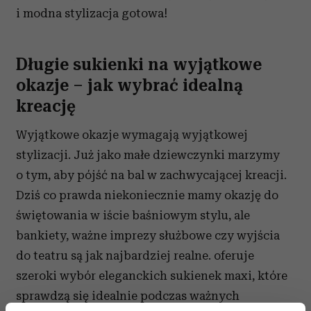
i modna stylizacja gotowa!
Długie sukienki na wyjątkowe
okazje – jak wybrać idealną
kreację
Wyjątkowe okazje wymagają wyjątkowej
stylizacji. Już jako małe dziewczynki marzymy
o tym, aby pójść na bal w zachwycającej kreacji.
Dziś co prawda niekoniecznie mamy okazję do
świętowania w iście baśniowym stylu, ale
bankiety, ważne imprezy służbowe czy wyjścia
do teatru są jak najbardziej realne. oferuje
szeroki wybór eleganckich sukienek maxi, które
sprawdzą się idealnie podczas ważnych