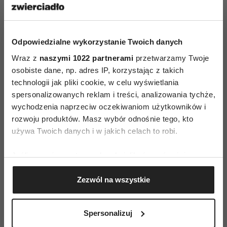
wydarzeń. Stylizacja wieczorowa powinna
podkreślać rangę wydarzenia, a jednocześnie być
jak najbardziej komfortowa.
Odpowiedzialne wykorzystanie Twoich danych
Wybierając sukienkę na ważną okazję koniecznie
Wraz z
naszymi 1022 partnerami
przetwarzamy Twoje
należy zwrócić uwagę na to, jakie modele pasują
osobiste dane, np. adres IP, korzystając z takich
technologii jak pliki cookie, w celu wyświetlania
do konkretnych typów sylwetki. Nawet
spersonalizowanych reklam i treści, analizowania tychże,
najbardziej efektowna kreacja może stracić cały
wychodzenia naprzeciw oczekiwaniom użytkowników i
swój urok, jeśli nie będzie dobrze leżeć na osobie,
rozwoju produktów. Masz wybór odnośnie tego, kto
która ją nosi. Na szczęście projektanci sukienek
używa Twoich danych i w jakich celach to robi.
doskonale zdają sobie sprawę z tego, że nie ma
Jeśli wyrazisz na to zgodę, chcielibyśmy również:
czegoś takiego jak sylwetka idealna. Każda
Gromadzić dane dotyczące Twojej lokalizacji
z kobiet ma swoje wyjątkowe atuty – cały sekret
Zezwól na wszystkie
geograficznej z dokładnością nawet do kilku metrów
polega jednak na tym, aby za pomocą dobrze
Identyfikować Twoje urządzenie, aktywnie
dopasowanych ubrań, umiejętnie je
analizując charakteryzującego je zbiory danych
Spersonalizuj
wyeksponować.
(fingerprinting, czyli wirtualny odcisk palca)