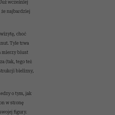
 Już wcześniej
 że najbardziej
 wizytę, choć
nut. Tyle trwa
a mierzy biust
 (tak, tego też
trukcji bielizny,
iedzy o tym, jak
łon w stronę
wojej figury.