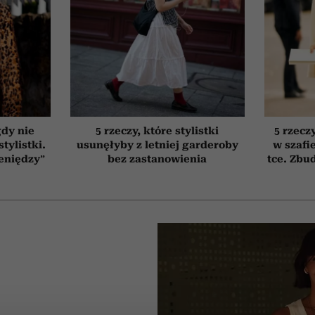
gdy nie
5 rzeczy, które stylistki
5 rzecz
tylistki.
usunęłyby z letniej garderoby
w szafi
ieniędzy”
bez zastanowienia
tce. Zbud