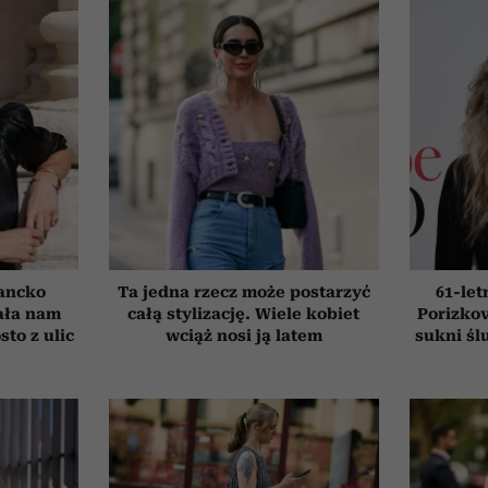
ancko
Ta jedna rzecz może postarzyć
61-le
ała nam
całą stylizację. Wiele kobiet
Porizkov
to z ulic
wciąż nosi ją latem
sukni śl