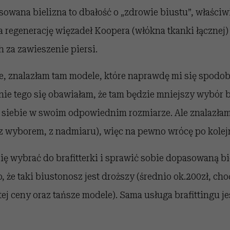
owana bielizna to dbałość o „zdrowie biustu”, właści
 regenerację więzadeł Koopera (włókna tkanki łącznej)
 za zawieszenie piersi.
e, znalazłam tam modele, które naprawdę mi się spodob
nie tego się obawiałam, że tam będzie mniejszy wybór b
a siebie w swoim odpowiednim rozmiarze. Ale znalazłam 
z wyborem, z nadmiaru), więc na pewno wrócę po kolej
ę wybrać do brafitterki i sprawić sobie dopasowaną bie
, że taki biustonosz jest droższy (średnio ok.200zł, cho
tej ceny oraz tańsze modele). Sama usługa brafittingu je