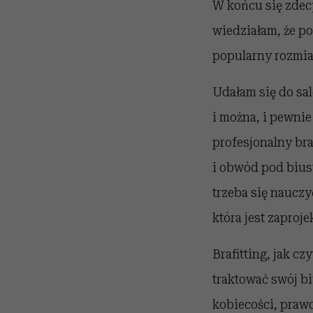
W końcu się zdecy
wiedziałam, że po
popularny rozmia
Udałam się do sal
i można, i pewnie
profesjonalny braf
i obwód pod bius
trzeba się nauczy
która jest zaproje
Brafitting, jak cz
traktować swój bi
kobiecości, prawd