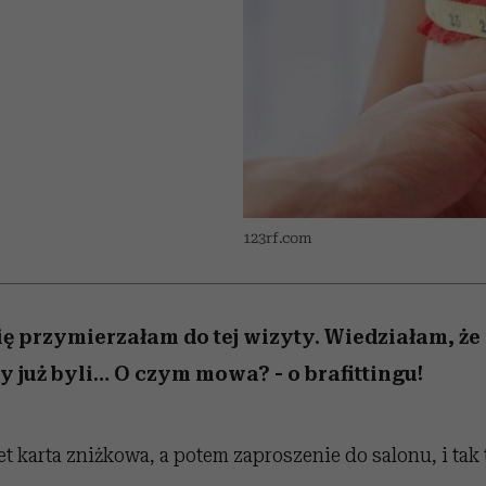
 5,
la
Raport Lyst ujawnił
Miller s. 5, odc. 6]
skuteczne
relację z pienięd
sposoby
najbardziej pożądane
ubrania i marki sezonu
123rf.com
ię przymierzałam do tej wizyty. Wiedziałam, ż
 już byli… O czym mowa? - o brafittingu!
 karta zniżkowa, a potem zaproszenie do salonu, i tak