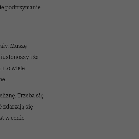
wie podtrzymanie
ały. Muszę
iustonoszy i że
i to wiele
ne.
liznę. Trzeba się
ć zdarzają się
st w cenie