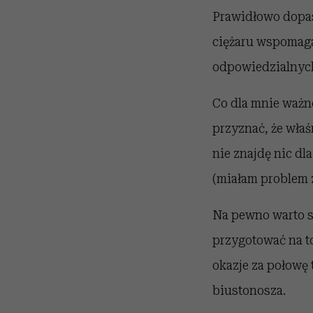
Prawidłowo dopas
ciężaru wspomaga
odpowiedzialnych
Co dla mnie ważn
przyznać, że właś
nie znajdę nic dl
(miałam problem 
Na pewno warto si
przygotować na to
okazje za połowę 
biustonosza.