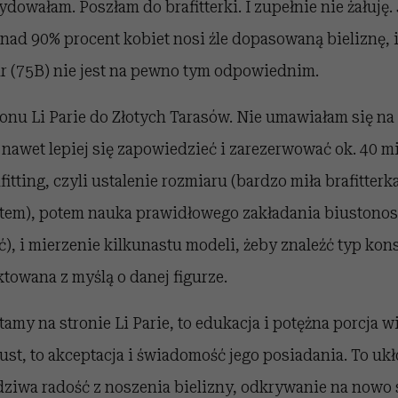
dowałam. Poszłam do brafitterki. I zupełnie nie żałuję.
nad 90% procent kobiet nosi źle dopasowaną bieliznę, i
r (75B) nie jest na pewno tym odpowiednim.
onu Li Parie do Złotych Tarasów. Nie umawiałam się na
 nawet lepiej się zapowiedzieć i zarezerwować ok. 40 mi
itting, czyli ustalenie rozmiaru (bardzo miła brafitterk
tem), potem nauka prawidłowego zakładania biustonosza
ć), i mierzenie kilkunastu modeli, żeby znaleźć typ kons
ktowana z myślą o danej figurze.
ytamy na stronie Li Parie, to edukacja i potężna porcja w
ust, to akceptacja i świadomość jego posiadania. To uk
ziwa radość z noszenia bielizny, odkrywanie na nowo s