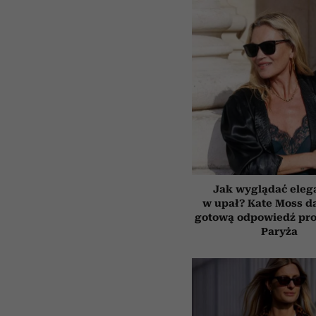
Jak wyglądać eleg
w upał? Kate Moss d
gotową odpowiedź pros
Paryża