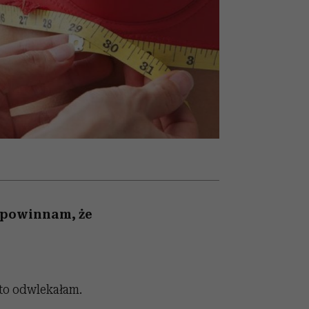
zmi
emocje sięgają zenitu
e powinnam, że
 to odwlekałam.