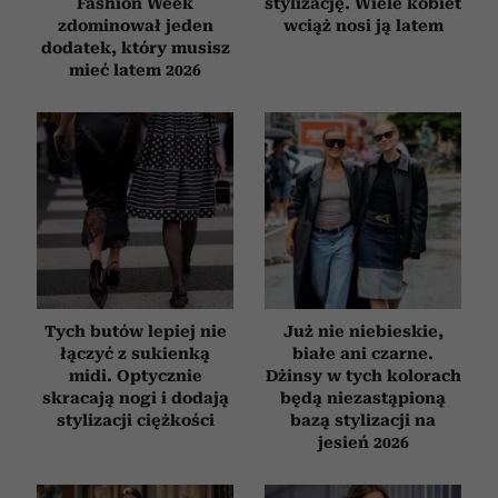
Fashion Week
stylizację. Wiele kobiet
zdominował jeden
wciąż nosi ją latem
dodatek, który musisz
mieć latem 2026
Tych butów lepiej nie
Już nie niebieskie,
łączyć z sukienką
białe ani czarne.
midi. Optycznie
Dżinsy w tych kolorach
skracają nogi i dodają
będą niezastąpioną
stylizacji ciężkości
bazą stylizacji na
jesień 2026