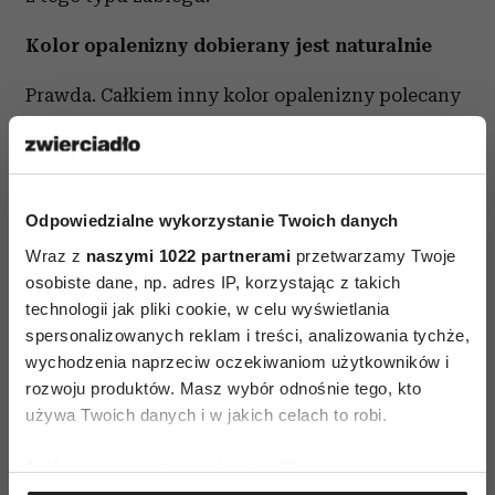
Kolor opalenizny dobierany jest naturalnie
Prawda. Całkiem inny kolor opalenizny polecany
jest kobiecie o urodzie celtyckiej, słowiańskiej
czy śródziemnomorskiej. W każdym dobrym
salonie kosmetycznym osoba przeprowadzająca
Odpowiedzialne wykorzystanie Twoich danych
zabieg powinna wraz z Tobą ustalić najbardziej
pasujący odcień opalenizny.
Wraz z
naszymi 1022 partnerami
przetwarzamy Twoje
osobiste dane, np. adres IP, korzystając z takich
Do zabiegu opalania natryskowego nie trzeba
technologii jak pliki cookie, w celu wyświetlania
spersonalizowanych reklam i treści, analizowania tychże,
się przygotowywać
wychodzenia naprzeciw oczekiwaniom użytkowników i
Mit. Co prawda nie jest to żaden skomplikowany
rozwoju produktów. Masz wybór odnośnie tego, kto
używa Twoich danych i w jakich celach to robi.
zabieg ale dokładny peeling i spora porcja
balsamu nawilżającego pozwolą na równomierne
Jeśli wyrazisz na to zgodę, chcielibyśmy również:
nałożenie koloru. W dniu w, którym wybierasz się