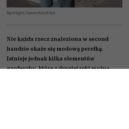
Spotlight/Launchmetrics
Nie każda rzecz znaleziona w second
handzie okaże się modową perełką.
Istnieje jednak kilka elementów
garderoby, które z drugiej ręki można
kupić taniej, w lepszej jakości i z
charakterem trudnym do znalezienia w
popularnych sieciówkach.
Spis treści: