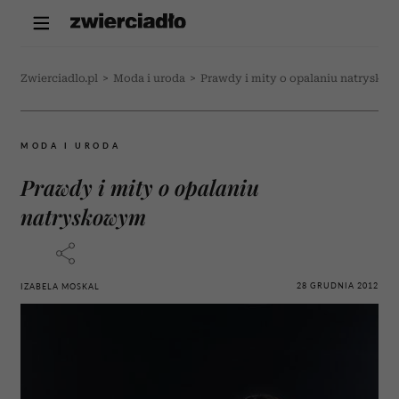
Zwierciadlo.pl
>
Moda i uroda
>
Prawdy i mity o opalaniu natrysko
MODA I URODA
Prawdy i mity o opalaniu
natryskowym
28 GRUDNIA 2012
IZABELA MOSKAL