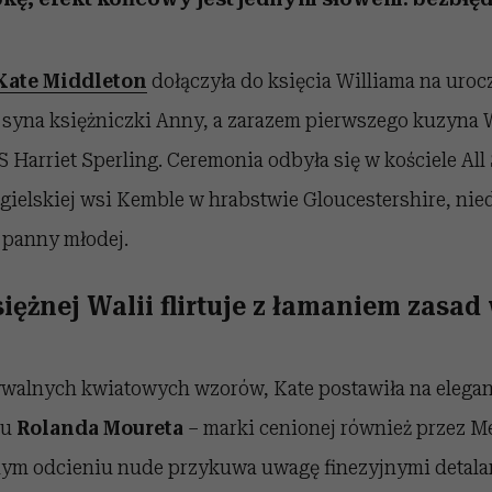
Kate Middleton
dołączyła do księcia Williama na uroc
– syna księżniczki Anny, a zarazem pierwszego kuzyna 
S Harriet Sperling. Ceremonia odbyła się w kościele All
gielskiej wsi Kemble w hrabstwie Gloucestershire, nie
 panny młodej.
siężnej Walii flirtuje z łamaniem zasa
walnych kwiatowych wzorów, Kate postawiła na elega
tu
Rolanda Moureta
– marki cenionej również przez M
nym odcieniu nude przykuwa uwagę finezyjnymi detala