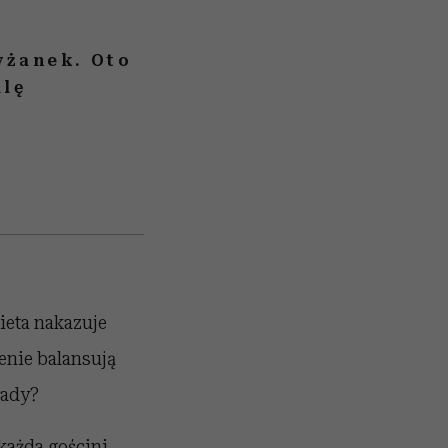
yżanek. Oto
alę
ieta nakazuje
enie balansują
sady?
każda gościni