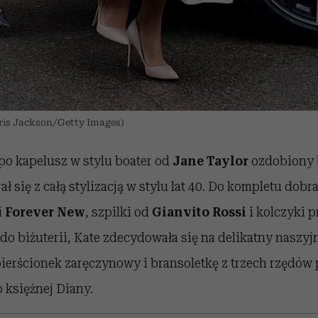
hris Jackson/Getty Images)
po kapelusz w stylu boater od
Jane Taylor
ozdobiony 
ał się z całą stylizacją w stylu lat 40. Do kompletu dob
i
Forever New
, szpilki od
Gianvito Rossi
i kolczyki p
 do biżuterii, Kate zdecydowała się na delikatny naszy
ierścionek zaręczynowy i bransoletkę z trzech rzędów p
o księżnej Diany.