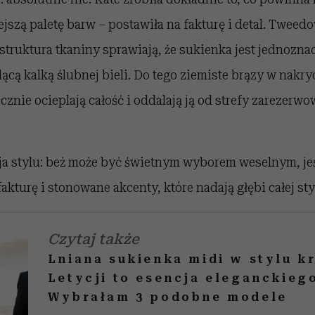
ejszą paletę barw – postawiła na fakturę i detal. Tweedo
 struktura tkaniny sprawiają, że sukienka jest jednozn
ącą kalką ślubnej bieli. Do tego ziemiste brązy w nakr
cznie ocieplają całość i oddalają ją od strefy zarezerw
ja stylu: beż może być świetnym wyborem weselnym, je
fakturę i stonowane akcenty, które nadają głębi całej styl
Czytaj także
Lniana sukienka midi w stylu k
Letycji to esencja eleganckiego
Wybrałam 3 podobne modele