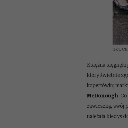
(Fot. C
Księżna sięgnęła 
który świetnie zgr
kopertówkę mark
McDonough
. Co
zawieszką, swój p
należała kiedyś d