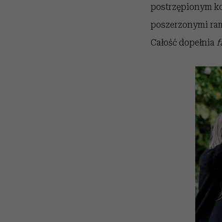
postrzępionym koł
poszerzonymi ram
Całość dopełnia
f