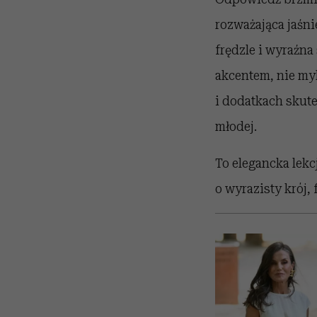
rozważająca jaśni
frędzle i wyraźna
akcentem, nie myl
i dodatkach skute
młodej.
To elegancka lekc
o wyrazisty krój, 