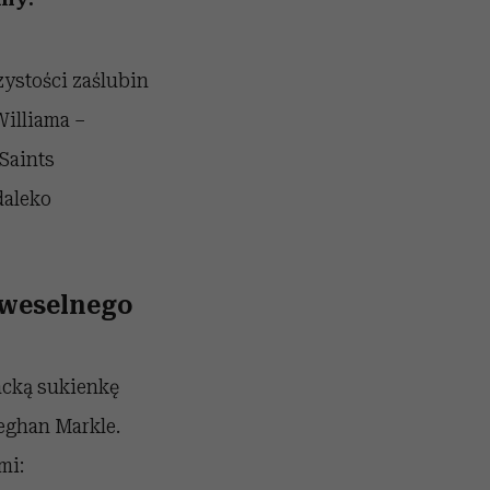
zystości zaślubin
Williama –
 Saints
daleko
d weselnego
ncką sukienkę
eghan Markle.
mi: