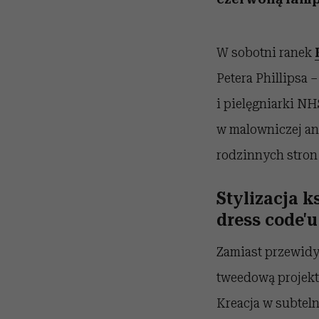
W sobotni ranek
Petera Phillipsa 
i pielęgniarki NH
w malowniczej an
rodzinnych stron
Stylizacja k
dress code'u
Zamiast przewidy
tweedową projek
Kreacja w subtel