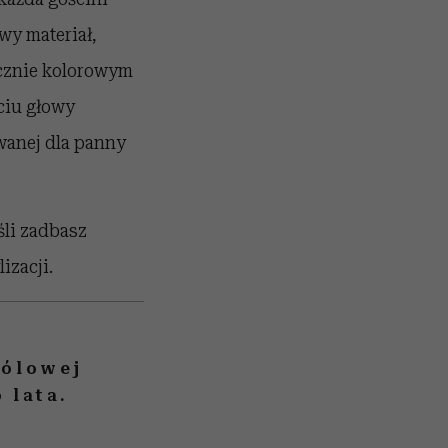
wy materiał,
acznie kolorowym
yciu głowy
owanej dla panny
śli zadbasz
izacji.
rólowej
 lata.