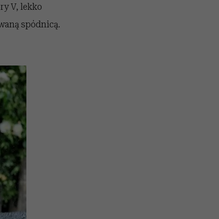
ry V, lekko
owaną spódnicą.