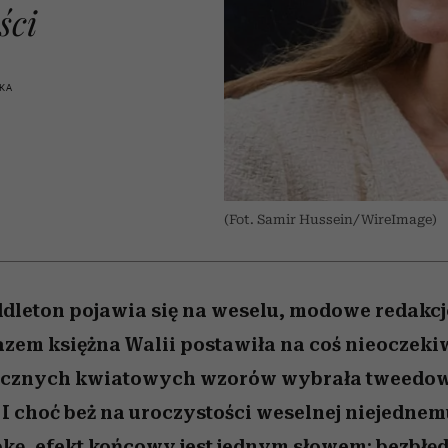
nice
edź
 5,
ć
sezon jesień–zima 2026/27
zaskakujący faworyt
Miller s. 5, odc. 6]
zupełny brak ogł
girls”
ści
SKA
(Fot. Samir Hussein/WireImage)
dleton pojawia się na weselu, modowe redakc
zem księżna Walii postawiła na coś nieoczeki
ecznych kwiatowych wzorów wybrała tweedow
 I choć beż na uroczystości weselnej niejedne
ę, efekt końcowy jest jednym słowem: bezbłę