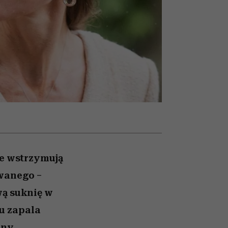
ady
to dla nich zarwiesz noc
Auschwitz
je wstrzymują
wanego –
ą suknię w
mu zapala
dny.