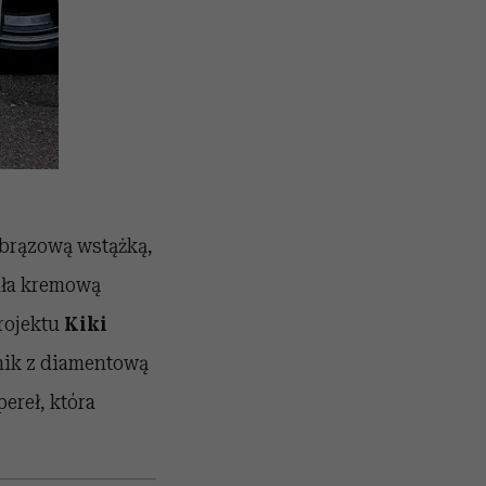
brązową wstążką,
rała kremową
rojektu
Kiki
jnik z diamentową
ereł, która