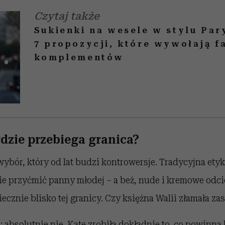
Czytaj także
Sukienki na wesele w stylu Par
7 propozycji, które wywołają f
komplementów
 gdzie przebiega granica?
wybór, który od lat budzi kontrowersje. Tradycyjna etyk
nie przyćmić panny młodej – a beż, nude i kremowe odci
ecznie blisko tej granicy. Czy księżna Walii złamała za
absolutnie nie. Kate zrobiła dokładnie to, co powinna 