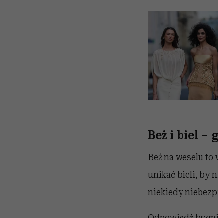
Beż i biel –
Beż na weselu to 
unikać bieli, by 
niekiedy niebezpi
Odpowiedź brzmi: 