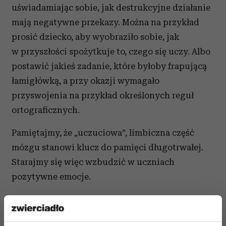
uświadamiając sobie, jak destrukcyjne działanie
mają negatywne przekazy. Można na przykład
prosić dziecko, aby wyobraziło sobie, jak
w przyszłości spożytkuje to, czego się uczy. Albo
postawić jakieś zadanie, które byłoby frapującą
łamigłówką, a przy okazji wymagało
przyswojenia na przykład określonych reguł
ortograficznych.
Pamiętajmy, że „uczuciowa”, limbiczna część
mózgu stanowi klucz do pamięci długotrwałej.
Starajmy się więc wzbudzić w uczniach
pozytywne emocje.
Ważniejsza od oceny jest samoocena
Małe dzieci najlepiej uczą się w atmosferze