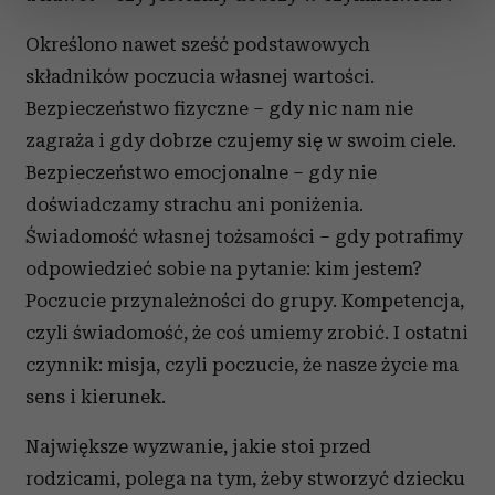
sekcji szczegółów
. W Deklaracji plików cookie możesz
zmienić lub wycofać swoją zgodę w dowolnej chwili.
Określono nawet sześć podstawowych
składników poczucia własnej wartości.
Wykorzystujemy pliki cookie do spersonalizowania treści
Bezpieczeństwo fizyczne – gdy nic nam nie
i reklam, aby oferować funkcje społecznościowe i
zagraża i gdy dobrze czujemy się w swoim ciele.
analizować ruch w naszej witrynie. Informacje o tym, jak
korzystasz z naszej witryny, udostępniamy partnerom
Bezpieczeństwo emocjonalne – gdy nie
społecznościowym, reklamowym i analitycznym.
doświadczamy strachu ani poniżenia.
Partnerzy mogą połączyć te informacje z innymi danymi
Świadomość własnej tożsamości – gdy potrafimy
otrzymanymi od Ciebie lub uzyskanymi podczas
odpowiedzieć sobie na pytanie: kim jestem?
korzystania z ich usług.
Poczucie przynależności do grupy. Kompetencja,
czyli świadomość, że coś umiemy zrobić. I ostatni
czynnik: misja, czyli poczucie, że nasze życie ma
sens i kierunek.
Największe wyzwanie, jakie stoi przed
rodzicami, polega na tym, żeby stworzyć dziecku