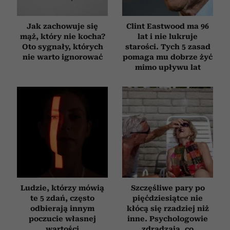
Jak zachowuje się
Clint Eastwood ma 96
mąż, który nie kocha?
lat i nie lukruje
Oto sygnały, których
starości. Tych 5 zasad
nie warto ignorować
pomaga mu dobrze żyć
mimo upływu lat
Ludzie, którzy mówią
Szczęśliwe pary po
te 5 zdań, często
pięćdziesiątce nie
odbierają innym
kłócą się rzadziej niż
poczucie własnej
inne. Psychologowie
wartości
zdradzają, co