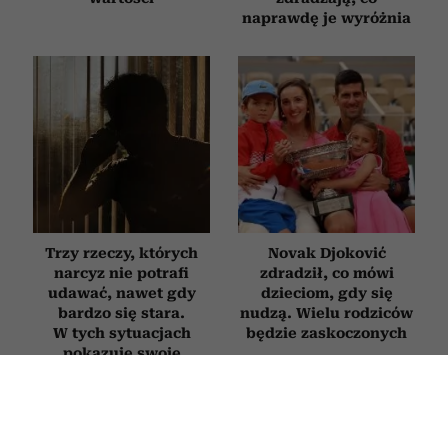
naprawdę je wyróżnia
Trzy rzeczy, których
Novak Djoković
narcyz nie potrafi
zdradził, co mówi
udawać, nawet gdy
dzieciom, gdy się
bardzo się stara.
nudzą. Wielu rodziców
W tych sytuacjach
będzie zaskoczonych
pokazuje swoje
prawdziwe oblicze