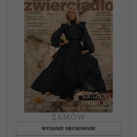
i reklam, aby oferować funkcje społecznościowe i
analizować ruch w naszej witrynie. Informacje o tym, jak
korzystasz z naszej witryny, udostępniamy partnerom
społecznościowym, reklamowym i analitycznym.
Partnerzy mogą połączyć te informacje z innymi danymi
otrzymanymi od Ciebie lub uzyskanymi podczas
korzystania z ich usług.
ZAMÓW
WYDANIE DRUKOWANE