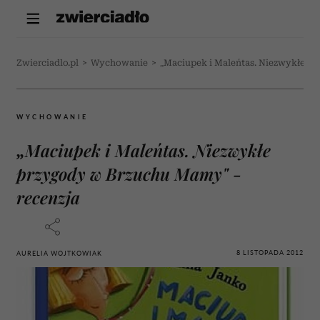
Zwierciadlo.pl
>
Wychowanie
>
„Maciupek i Maleńtas. Niezwykłe p
WYCHOWANIE
„Maciupek i Maleńtas. Niezwykłe
przygody w Brzuchu Mamy" -
recenzja
8 LISTOPADA 2012
AURELIA WOJTKOWIAK