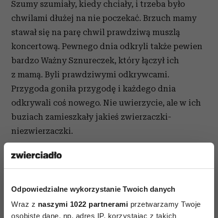
Szumy szumiały, kiedy chciały, i trzeba było
chwilami dłużej na nie poczekać. Brzuch mamy
stawał się na parę chwil prawdziwą muszlą
koncertową. Pewnego dnia odkryli także pewien
bardzo Ważny Sznureczek, który łączył ich
z mamą. Byli prawdziwymi odkrywcami.
Przygoda goniła przygodę i każdego dnia
odkrywali coś nowego. Nie uwierzycie, ale w ich
buziach zamieszkały jakieś zwierzaczki-
niezwierzaczki.
Książka napisana z niezwykłą fantazją. Autorka
z punktu widzenia bliźniaków (jeszcze
nienarodzonych) opisała życie w brzuchu. Piękny
Odpowiedzialne wykorzystanie Twoich danych
język i przede wszystkim humor są w tej książce
Wraz z
naszymi 1022 partnerami
przetwarzamy Twoje
najbardziej dopracowane. Ilustracje uzupełniają
osobiste dane, np. adres IP, korzystając z takich