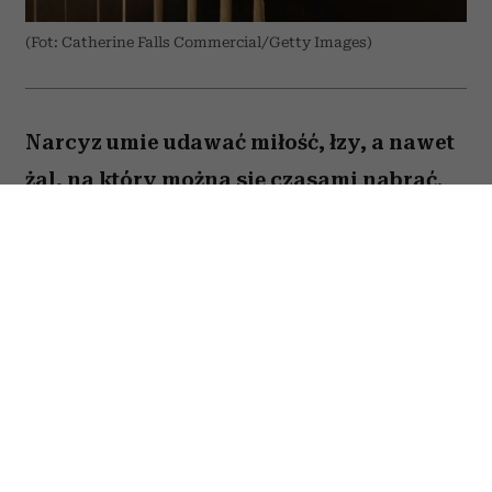
(Fot: Catherine Falls Commercial/Getty Images)
Narcyz umie udawać miłość, łzy, a nawet
żal, na który można się czasami nabrać.
Są jednak trzy stany, w których zawsze
pokazuje swoje prawdziwe oblicze. Kiedy
tylko je dostrzeżesz, maska opadnie i nie
dasz się więcej nabrać na jego gierki.
Spis treści:
1. Szczere przeprosiny bez żadnych „ale”