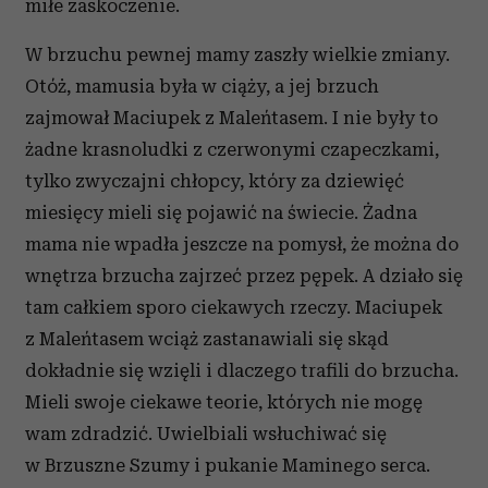
miłe zaskoczenie.
W brzuchu pewnej mamy zaszły wielkie zmiany.
Otóż, mamusia była w ciąży, a jej brzuch
zajmował Maciupek z Maleńtasem. I nie były to
żadne krasnoludki z czerwonymi czapeczkami,
tylko zwyczajni chłopcy, który za dziewięć
miesięcy mieli się pojawić na świecie. Żadna
mama nie wpadła jeszcze na pomysł, że można do
wnętrza brzucha zajrzeć przez pępek. A działo się
tam całkiem sporo ciekawych rzeczy. Maciupek
z Maleńtasem wciąż zastanawiali się skąd
dokładnie się wzięli i dlaczego trafili do brzucha.
Mieli swoje ciekawe teorie, których nie mogę
wam zdradzić. Uwielbiali wsłuchiwać się
w Brzuszne Szumy i pukanie Maminego serca.