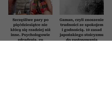
Szczęśliwe pary po
Gaman, czyli znoszenie
pięćdziesiątce nie
trudności ze spokojem
kłócą się rzadziej niż
i godnością. 10 zasad
inne. Psychologowie
japońskiego stoicyzmu
zdradzają, co
do zastosowania
naprawdę je wyróżnia
w praktyce
PSYCHOLOGIA
Clint Eastwood ma 96 lat i nie lukruje
starości. Tych 5 zasad pomaga mu
dobrze żyć mimo upływu lat
22 LIPCA 2026
ANNA SIERANT