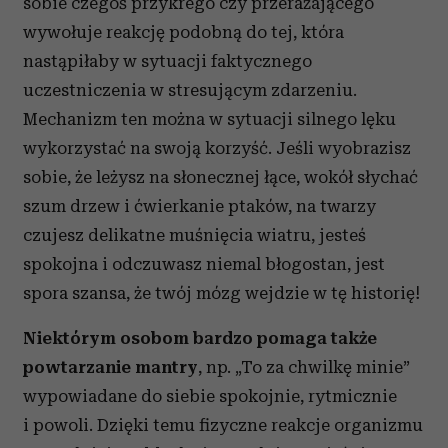
sobie czegoś przykrego czy przerażającego
wywołuje reakcję podobną do tej, która
nastąpiłaby w sytuacji faktycznego
uczestniczenia w stresującym zdarzeniu.
Mechanizm ten można w sytuacji silnego lęku
wykorzystać na swoją korzyść. Jeśli wyobrazisz
sobie, że leżysz na słonecznej łące, wokół słychać
szum drzew i ćwierkanie ptaków, na twarzy
czujesz delikatne muśnięcia wiatru, jesteś
spokojna i odczuwasz niemal błogostan, jest
spora szansa, że twój mózg wejdzie w tę historię!
Niektórym osobom bardzo pomaga także
powtarzanie mantry
, np. „To za chwilkę minie”
wypowiadane do siebie spokojnie, rytmicznie
i powoli. Dzięki temu fizyczne reakcje organizmu