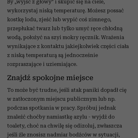
By „wyjść z głowy” i skupić się na ciele,
wykorzystaj niską temperaturę. Możesz possać
kostkę lodu, zjeść lub wypić coś zimnego,
przepłukać twarz lub tylko umyć ręce chłodną
wodą, położyć na szyi mokry ręcznik. Wrażenia
wynikające z kontaktu jakiejkolwiek części ciała
z niską temperaturą są jednocześnie
rozpraszające i uziemiające.
Znajdź spokojne miejsce
To może być trudne, jeśli atak paniki dopadł cię
w zatłoczonym miejscu publicznym lub np.
podczas spotkania w pracy. Spróbuj jednak
znaleźć choćby namiastkę azylu - wyjdź do
toalety, choć na chwilę się odizoluj, zwłaszcza
jeśli źle znosisz nadmiar bodźców w sytuacji,