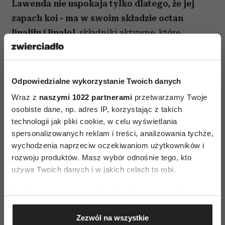
Lawenda nie uspokaja tylko dlatego, że jej
zapach koi - ma w swoim składzie octan
linalilu i linalol
, składniki aktywne, które
wpływają na zmniejszenie nadreaktywności
ośrodkowego układu nerwowego.
Odpowiedzialne wykorzystanie Twoich danych
Jeśli jesteś jedną z osób, które zapachu lawendy
Wraz z
naszymi 1022 partnerami
przetwarzamy Twoje
nie znoszą, możesz wypróbować także olejek
osobiste dane, np. adres IP, korzystając z takich
pomarańczowy, z bergamotki, rumiankowy lub
technologii jak pliki cookie, w celu wyświetlania
cytrynowy.
spersonalizowanych reklam i treści, analizowania tychże,
wychodzenia naprzeciw oczekiwaniom użytkowników i
Czytaj także:
Aromaterapia na dobry nastrój,
rozwoju produktów. Masz wybór odnośnie tego, kto
czyli jak leczyć się zapachem
używa Twoich danych i w jakich celach to robi.
Wykorzystaj wszystkie zmysły:
Jeśli wyrazisz na to zgodę, chcielibyśmy również:
metoda 5-4-3-2-1
Gromadzić dane dotyczące Twojej lokalizacji
Zezwól na wszystkie
geograficznej z dokładnością nawet do kilku metrów
Zasada 5-4-3-2-1 to technika uziemienia, która