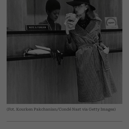
(Fot. Kourken Pakchanian/Condé Nast via Getty Images)