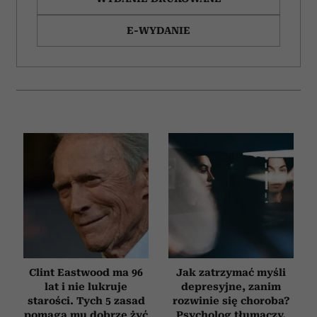
E-WYDANIE
Clint Eastwood ma 96
Jak zatrzymać myśli
lat i nie lukruje
depresyjne, zanim
starości. Tych 5 zasad
rozwinie się choroba?
pomaga mu dobrze żyć
Psycholog tłumaczy,