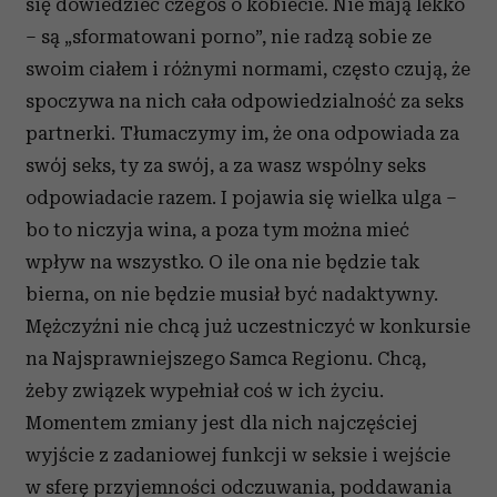
się dowiedzieć czegoś o kobiecie. Nie mają lekko
– są „sformatowani porno”, nie radzą sobie ze
swoim ciałem i różnymi normami, często czują, że
spoczywa na nich cała odpowiedzialność za seks
partnerki. Tłumaczymy im, że ona odpowiada za
swój seks, ty za swój, a za wasz wspólny seks
odpowiadacie razem. I pojawia się wielka ulga –
bo to niczyja wina, a poza tym można mieć
wpływ na wszystko. O ile ona nie będzie tak
bierna, on nie będzie musiał być nadaktywny.
Mężczyźni nie chcą już uczestniczyć w konkursie
na Najsprawniejszego Samca Regionu. Chcą,
żeby związek wypełniał coś w ich życiu.
Momentem zmiany jest dla nich najczęściej
wyjście z zadaniowej funkcji w seksie i wejście
w sferę przyjemności odczuwania, poddawania