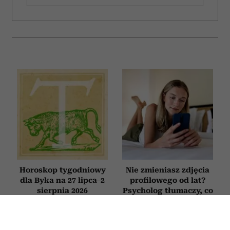
Horoskop tygodniowy
Nie zmieniasz zdjęcia
dla Byka na 27 lipca–2
profilowego od lat?
sierpnia 2026
Psycholog tłumaczy, co
to oznacza