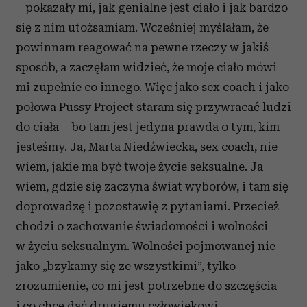
– pokazały mi, jak genialne jest ciało i jak bardzo
otrzymanymi od Ciebie lub uzyskanymi podczas
korzystania z ich usług.
się z nim utożsamiam. Wcześniej myślałam, że
powinnam reagować na pewne rzeczy w jakiś
sposób, a zaczęłam widzieć, że moje ciało mówi
mi zupełnie co innego. Więc jako sex coach i jako
połowa Pussy Project staram się przywracać ludzi
do ciała – bo tam jest jedyna prawda o tym, kim
jesteśmy. Ja, Marta Niedźwiecka, sex coach, nie
wiem, jakie ma być twoje życie seksualne. Ja
wiem, gdzie się zaczyna świat wyborów, i tam się
doprowadzę i pozostawię z pytaniami. Przecież
chodzi o zachowanie świadomości i wolności
w życiu seksualnym. Wolności pojmowanej nie
jako „bzykamy się ze wszystkimi”, tylko
zrozumienie, co mi jest potrzebne do szczęścia
i co chcę dać drugiemu człowiekowi.