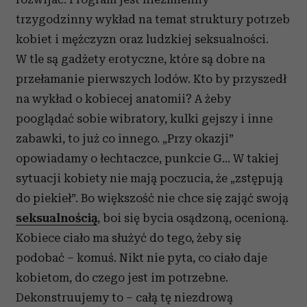
trzygodzinny wykład na temat struktury potrzeb
kobiet i mężczyzn oraz ludzkiej seksualności.
W tle są gadżety erotyczne, które są dobre na
przełamanie pierwszych lodów. Kto by przyszedł
na wykład o kobiecej anatomii? A żeby
pooglądać sobie wibratory, kulki gejszy i inne
zabawki, to już co innego. „Przy okazji”
opowiadamy o łechtaczce, punkcie G… W takiej
sytuacji kobiety nie mają poczucia, że „zstępują
do piekieł”. Bo większość nie chce się zająć swoją
seksualnością
, boi się bycia osądzoną, ocenioną.
Kobiece ciało ma służyć do tego, żeby się
podobać – komuś. Nikt nie pyta, co ciało daje
kobietom, do czego jest im potrzebne.
Dekonstruujemy to – całą tę niezdrową