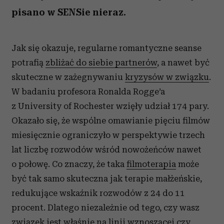
pisano w SENSie nieraz.
Jak się okazuje, regularne romantyczne seanse
potrafią
zbliżać do siebie partnerów
, a nawet być
skuteczne w zażegnywaniu
kryzysów w związku
.
W badaniu profesora Ronalda Rogge’a
z University of Rochester wzięły udział 174 pary.
Okazało się, że wspólne omawianie pięciu filmów
miesięcznie ograniczyło w perspektywie trzech
lat liczbę rozwodów wśród nowożeńców nawet
o połowę. Co znaczy, że taka
filmoterapia
może
być tak samo skuteczna jak terapie małżeńskie,
redukujące wskaźnik rozwodów z 24 do 11
procent. Dlatego niezależnie od tego, czy wasz
związek jest właśnie na linii wznoszącej czy