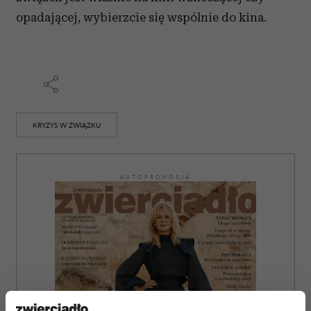
opadającej, wybierzcie się wspólnie do kina.
KRYZYS W ZWIĄZKU
AUTOPROMOCJA