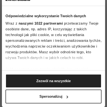
Odpowiedzialne wykorzystanie Twoich danych
Wraz z
naszymi 1022 partnerami
przetwarzamy Twoje
osobiste dane, np. adres IP, korzystając z takich
technologii jak pliki cookie, w celu wyświetlania
spersonalizowanych reklam i treści, analizowania tychże,
wychodzenia naprzeciw oczekiwaniom użytkowników i
ZAMÓW
rozwoju produktów. Masz wybór odnośnie tego, kto
używa Twoich danych i w jakich celach to robi.
WYDANIE DRUKOWANE
Jeśli wyrazisz na to zgodę, chcielibyśmy również:
E-WYDANIE
Gromadzić dane dotyczące Twojej lokalizacji
Zezwól na wszystkie
geograficznej z dokładnością nawet do kilku metrów
Identyfikować Twoje urządzenie, aktywnie
analizując charakteryzującego je zbiory danych
Spersonalizuj
(fingerprinting, czyli wirtualny odcisk palca)
Dowiedz się więcej odnośnie tego, jak Twoje osobiste