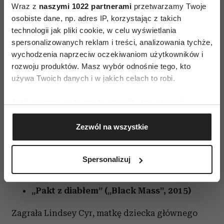
Wraz z
naszymi 1022 partnerami
przetwarzamy Twoje
osobiste dane, np. adres IP, korzystając z takich
technologii jak pliki cookie, w celu wyświetlania
spersonalizowanych reklam i treści, analizowania tychże,
wychodzenia naprzeciw oczekiwaniom użytkowników i
rozwoju produktów. Masz wybór odnośnie tego, kto
używa Twoich danych i w jakich celach to robi.
Jeśli wyrazisz na to zgodę, chcielibyśmy również:
Gromadzić dane dotyczące Twojej lokalizacji
Proszę
akceptuj pliki cookie marketingowe
, aby wyświetlić
Zezwól na wszystkie
geograficznej z dokładnością nawet do kilku metrów
tę zawartość Pinterest.
Identyfikować Twoje urządzenie, aktywnie
analizując charakteryzującego je zbiory danych
Spersonalizuj
(fingerprinting, czyli wirtualny odcisk palca)
Dakota Johnson – filmy
Dowiedz się więcej odnośnie tego, jak Twoje osobiste
„Pakt z diabłem” („Black Mass”, 2015)
dane są przetwarzane oraz ustaw własne preferencje w
sekcji szczegółów
. W Deklaracji plików cookie możesz
Zagrała Lindsey Cyr, matkę dziecka głównego
zmienić lub wycofać swoją zgodę w dowolnej chwili.