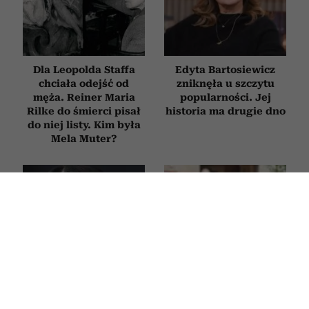
Dla Leopolda Staffa
Edyta Bartosiewicz
chciała odejść od
zniknęła u szczytu
męża. Reiner Maria
popularności. Jej
Rilke do śmierci pisał
historia ma drugie dno
do niej listy. Kim była
Mela Muter?
Sandra Bullock
„Uciekłam