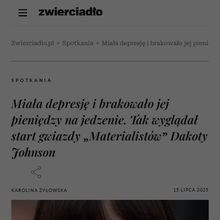
Zwierciadlo.pl
>
Spotkania
>
Miała depresję i brakowało jej pienięd
SPOTKANIA
Miała depresję i brakowało jej
pieniędzy na jedzenie. Tak wyglądał
start gwiazdy „Materialistów” Dakoty
Johnson
15 LIPCA 2025
KAROLINA ŻYŁOWSKA