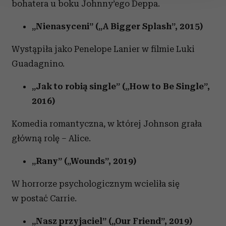
bohatera u boku Johnny’ego Deppa.
Wykorzystujemy pliki cookie do spersonalizowania treści
„Nienasyceni” („A Bigger Splash”, 2015)
i reklam, aby oferować funkcje społecznościowe i
analizować ruch w naszej witrynie. Informacje o tym, jak
Wystąpiła jako Penelope Lanier w filmie Luki
korzystasz z naszej witryny, udostępniamy partnerom
społecznościowym, reklamowym i analitycznym.
Guadagnino.
Partnerzy mogą połączyć te informacje z innymi danymi
„Jak to robią single” („How to Be Single”,
otrzymanymi od Ciebie lub uzyskanymi podczas
korzystania z ich usług.
2016)
Komedia romantyczna, w której Johnson grała
główną rolę – Alice.
„Rany” („Wounds”, 2019)
W horrorze psychologicznym wcieliła się
w postać Carrie.
„Nasz przyjaciel” („Our Friend”, 2019)