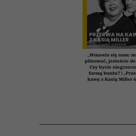
„Wmawia się nam: ma
pilnować, jesteście de
Czy bycie niegrzecz
formą buntu? | „Prz
kawę z Kasią Miller 6