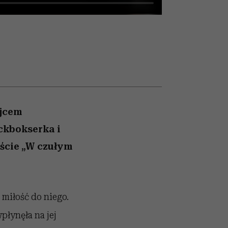
026/27
iej
zupełny brak ogłady
mogą zrobić rodzice
girls”
ojcem
ckbokserka i
ście „W czułym
 miłość do niego.
płynęła na jej