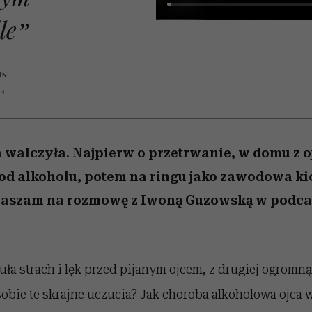
 5,
osób, które biorą na siebie za
powinien znać odpowiedź
Wiemy, gdzie go kupić
Miller s. 5, odc. 6]
sezon jesień–zima 2
mężczyzna jest mn
dużo
reaktywny”
le”
IN
24
 walczyła. Najpierw o przetrwanie, w domu z 
d alkoholu, potem na ringu jako zawodowa ki
raszam na rozmowę z Iwoną Guzowską w podca
zuła strach i lęk przed pijanym ojcem, z drugiej ogromną
obie te skrajne uczucia? Jak choroba alkoholowa ojca w