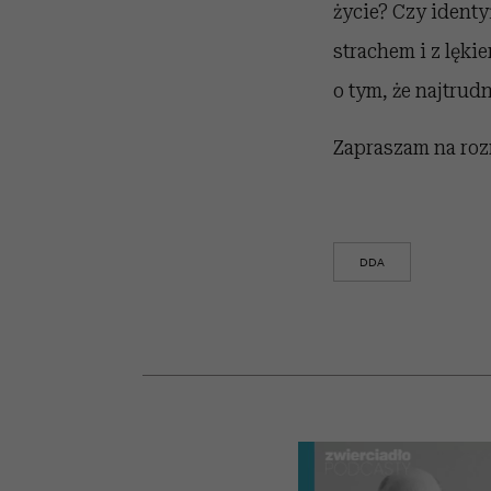
życie? Czy identy
strachem i z lęk
o tym, że najtrud
Zapraszam na roz
DDA