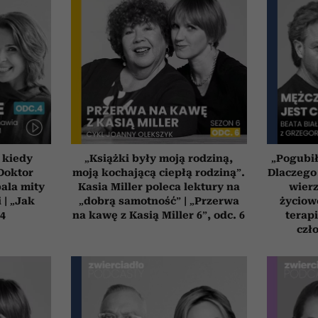
 kiedy
„Książki były moją rodziną,
„Pogubił
 Doktor
moją kochającą ciepłą rodziną”.
Dlaczego
ala mity
Kasia Miller poleca lektury na
wier
 | „Jak
„dobrą samotność” | „Przerwa
życiow
 4
na kawę z Kasią Miller 6”, odc. 6
terapi
czł