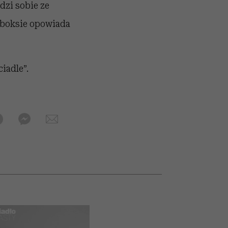
dzi sobie ze
i boksie opowiada
iadle”.