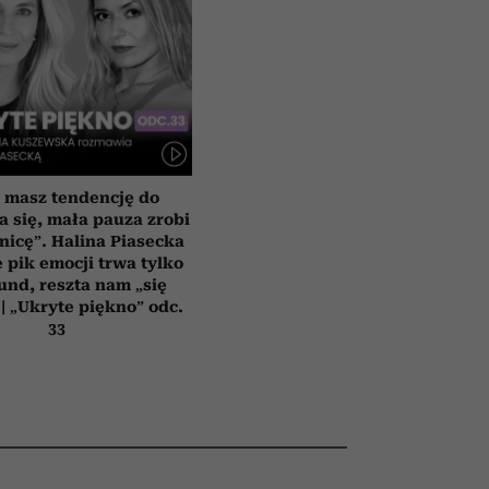
i masz tendencję do
a się, mała pauza zrobi
nicę”. Halina Piasecka
e pik emocji trwa tylko
und, reszta nam „się
| „Ukryte piękno” odc.
33