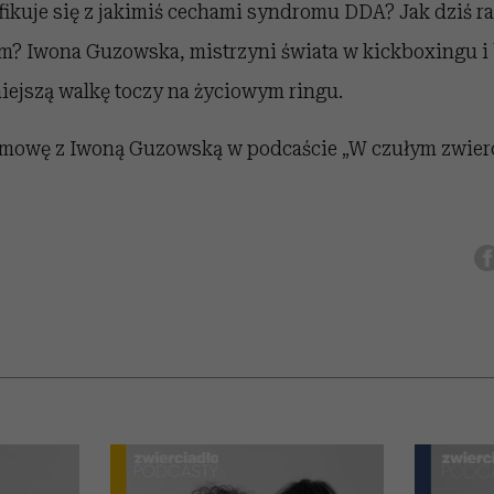
fikuje się z jakimiś cechami syndromu DDA? Jak dziś ra
iem? Iwona Guzowska, mistrzyni świata w kickboxingu 
niejszą walkę toczy na życiowym ringu.
mowę z Iwoną Guzowską w podcaście „W czułym zwierc