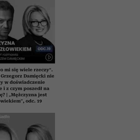
o mi się wiele rzeczy“.
 Grzegorz Damięcki nie
zy w doświadczenie
e i z czym poszedł na
ę? | „Mężczyzna jest
owiekiem”, odc. 19