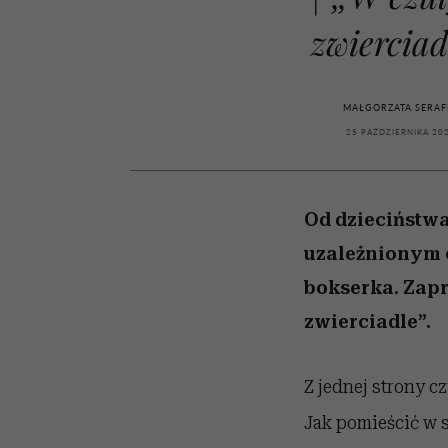
kawę z Kasią Miller”, s.
rachunek sumienia
modelowania
weterynarz”
odc. 7]
zwierciad
MAŁGORZATA SERAF
25 PAŹDZIERNIKA 20
Od dzieciństwa
uzależnionym o
bokserka. Zap
zwierciadle”.
Z jednej strony c
Jak pomieścić w s