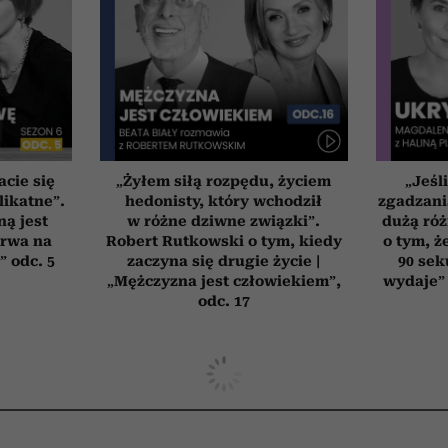
cie się
„Żyłem siłą rozpędu, życiem
„Jeśl
likatne”.
hedonisty, który wchodził
zgadzani
ną jest
w różne dziwne związki”.
dużą róż
erwa na
Robert Rutkowski o tym, kiedy
o tym, ż
” odc. 5
zaczyna się drugie życie |
90 sek
„Mężczyzna jest człowiekiem”,
wydaje” 
odc. 17