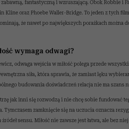
ę zabawną, fantastyczną i wzruszającą. Obok Robbie i Fa
in Kline oraz Phoebe Waller-Bridge. To jeden z tych fil
pominają, że nawet po największych porażkach można d
iłość wymaga odwagi?
wicz, odwaga wejścia w miłość polega przede wszystki
ewnętrzna siła, która sprawia, że zamiast lęku wybiera
spólnego budowania doświadczeń relacja nie ma szans n
atrzę jak inni się rozwodzą i nie chcę sobie fundować t
. Tymczasem zamknięcie się na uczucia oznacza rezyg
źródeł sensu. Miłość nie zawsze jest łatwa, ale bez niej