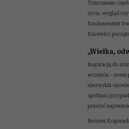
Tymczasem często
życia, wygląd cz
fundamentem trwał
Kucewicz począte
„Wielka, odw
Inspiracją do roz
września – nowa 
niezwykła opowieś
spotkani przypad
przeżyć najważnie
Reżyser Kogonada 