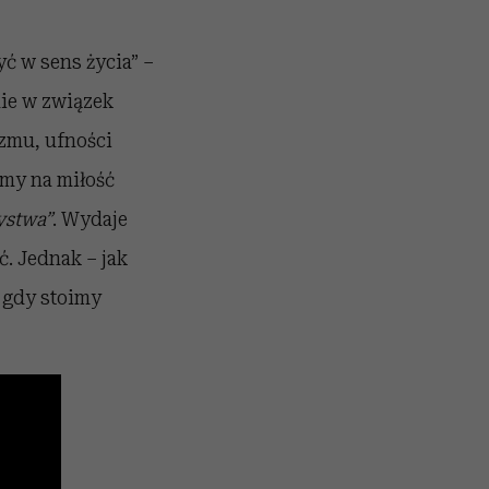
yć w sens życia” –
ie w związek
zmu, ufności
ymy na miłość
ystwa”
. Wydaje
. Jednak – jak
 gdy stoimy