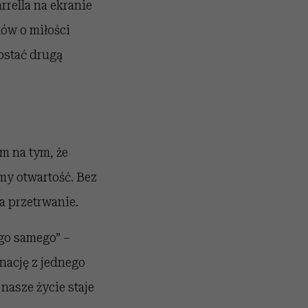
rrella na ekranie
mów o miłości
ostać drugą
m na tym, że
my otwartość. Bez
a przetrwanie.
ego samego” –
nację z jednego
 nasze życie staje