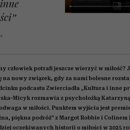
 inne
 5,
osób, które biorą na siebie za
powinien znać odpowiedź
Wiemy, gdzie go kupić
Miller s. 5, odc. 6]
sezon jesień–zima 2
mężczyzna jest mn
dużo
reaktywny”
ści”
KA
y człowiek potrafi jeszcze wierzyć w miłość? Ja
ę na nowy związek, gdy za nami bolesne rozst
inku podcastu Zwierciadła „Kultura i inne p
wska-Micyk rozmawia z psycholożką Katarzyną
 odwaga w miłości. Punktem wyjścia jest premie
na, piękna podróż” z Margot Robbie i Colinem 
dziej oczekiwanych historii o miłości w 2025 ro