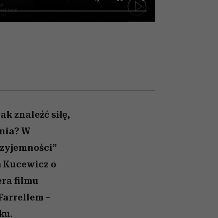
026/27
iej
zupełny brak ogłady
mogą zrobić rodzice
girls”
k znaleźć siłę,
ania? W
rzyjemności”
 Kucewicz o
ra filmu
Farrellem –
ku.