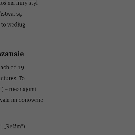
oś ma inny styl
ństwa, są
– to według
szansie
nach od 19
ctures. To
l) – nieznajomi
zwala im ponownie
, „Reżim”)