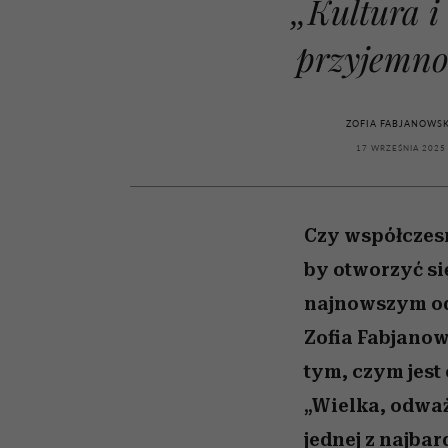
„Kultura i
kawę z Kasią Miller”, s.
rachunek sumienia
modelowania
weterynarz”
odc. 7]
przyjemno
ZOFIA FABJANOWS
17 WRZEŚNIA 2025
Czy współczesn
by otworzyć si
najnowszym odc
Zofia Fabjano
tym, czym jest
„Wielka, odważ
jednej z najbar