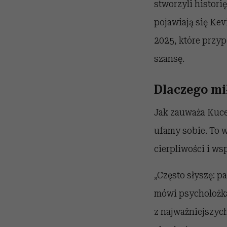
stworzyli histori
pojawiają się Kev
2025, które przy
szansę.
Dlaczego m
Jak zauważa Kuce
ufamy sobie. To w
cierpliwości i w
„Często słyszę: p
mówi psycholożka
z najważniejszych 