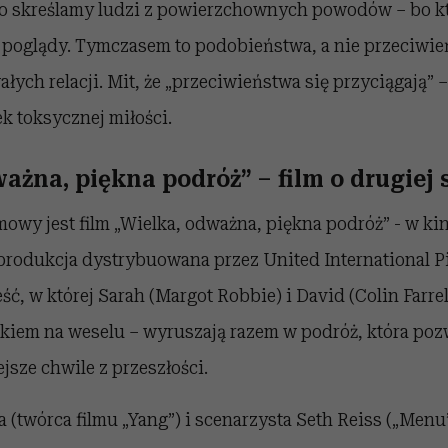
 skreślamy ludzi z powierzchownych powodów – bo kt
y poglądy. Tymczasem to podobieństwa, a nie przeciwie
ych relacji. Mit, że „przeciwieństwa się przyciągają” 
k toksycznej miłości.
ażna, piękna podróż” – film o drugiej 
mowy jest film „Wielka, odważna, piękna podróż” - w ki
produkcja dystrybuowana przez United International Pi
ć, w której Sarah (Margot Robbie) i David (Colin Farrel
kiem na weselu – wyruszają razem w podróż, która po
jsze chwile z przeszłości.
(twórca filmu „Yang”) i scenarzysta Seth Reiss („Menu”