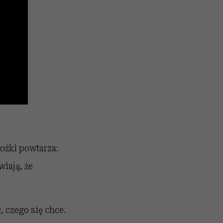
ożki powtarza:
wiają, że
, czego się chce.