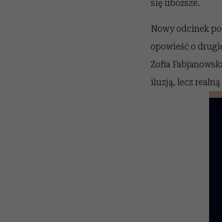
się uboższe.
Nowy odcinek pod
opowieść o drugie
Zofia Fabjanowska
iluzją, lecz real