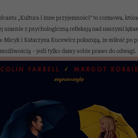
castu „Kultura i inne przyjemności” to rozmowa, która
j szansie z psychologiczną refleksją nad naszymi lękam
-Micyk i Katarzyna Kucewicz pokazują, że miłość po pr
ną możliwością – jeśli tylko damy sobie prawo do odwagi.