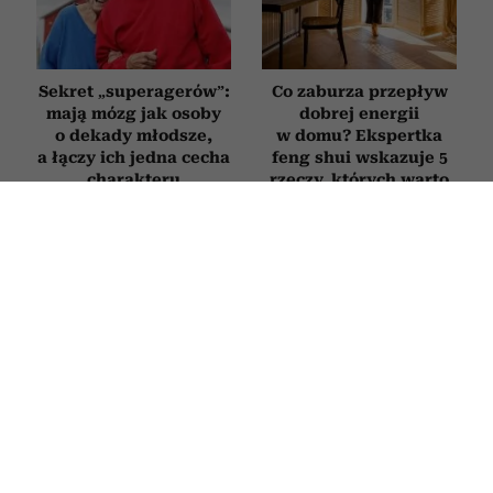
Sekret „superagerów”:
Co zaburza przepływ
mają mózg jak osoby
dobrej energii
o dekady młodsze,
w domu? Ekspertka
a łączy ich jedna cecha
feng shui wskazuje 5
charakteru
rzeczy, których warto
się pozbyć
STYL ŻYCIA
Jak rozpoznać, że ktoś ma pieniądze
od niedawna? Te 6 zachowań „mówi”
więcej niż tysiąc słów