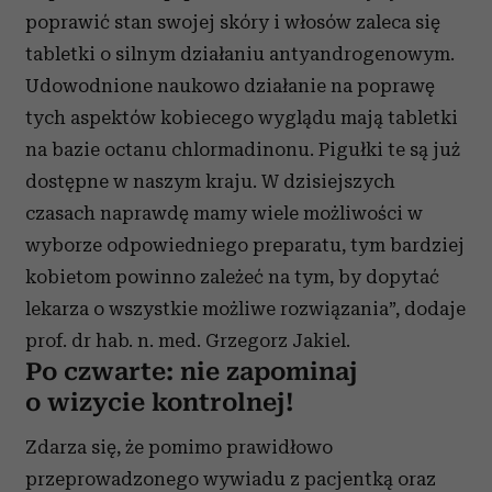
i reklam, aby oferować funkcje społecznościowe i
poprawić stan swojej skóry i włosów zaleca się
analizować ruch w naszej witrynie. Informacje o tym, jak
tabletki o silnym działaniu antyandrogenowym.
korzystasz z naszej witryny, udostępniamy partnerom
Udowodnione naukowo działanie na poprawę
społecznościowym, reklamowym i analitycznym.
Partnerzy mogą połączyć te informacje z innymi danymi
tych aspektów kobiecego wyglądu mają tabletki
otrzymanymi od Ciebie lub uzyskanymi podczas
na bazie octanu chlormadinonu. Pigułki te są już
korzystania z ich usług.
dostępne w naszym kraju. W dzisiejszych
czasach naprawdę mamy wiele możliwości w
wyborze odpowiedniego preparatu, tym bardziej
kobietom powinno zależeć na tym, by dopytać
lekarza o wszystkie możliwe rozwiązania”, dodaje
prof. dr hab. n. med. Grzegorz Jakiel.
Po czwarte: nie zapominaj
o wizycie kontrolnej!
Zdarza się, że pomimo prawidłowo
przeprowadzonego wywiadu z pacjentką oraz