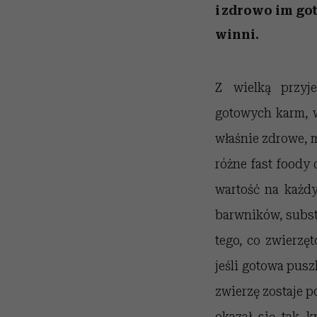
i zdrowo im go
winni.
Z wielką przyj
gotowych karm, w
właśnie zdrowe, 
różne fast foody 
wartość na każdy
barwników, substa
tego, co zwierzę
jeśli gotowa pusz
zwierzę zostaje 
okazał się tak k