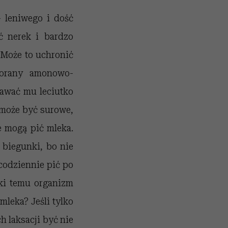
– leniwego i dość
ć nerek i bardzo
 Może to uchronić
forany amonowo-
dawać mu leciutko
o może być surowe,
e mogą pić mleka.
 biegunki, bo nie
 codziennie pić po
ęki temu organizm
mleka? Jeśli tylko
h laksacji być nie