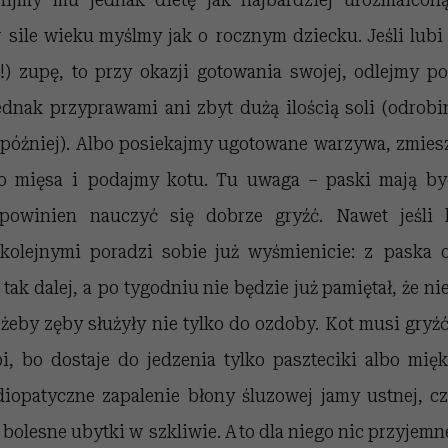
sile wieku myślmy jak o rocznym dziecku. Jeśli lubi
!) zupę, to przy okazji gotowania swojej, odlejmy por
ednak przyprawami ani zbyt dużą ilością soli (odrobi
m później). Albo posiekajmy ugotowane warzywa, zmiesz
o mięsa i podajmy kotu. Tu uwaga – paski mają być 
 powinien nauczyć się dobrze gryźć. Nawet jeśli 
 kolejnymi poradzi sobie już wyśmienicie: z paska 
ak dalej, a po tygodniu nie będzie już pamiętał, że nie
żeby zęby służyły nie tylko do ozdoby. Kot musi gryźć
bi, bo dostaje do jedzenia tylko paszteciki albo mię
diopatyczne zapalenie błony śluzowej jamy ustnej, cz
, bolesne ubytki w szkliwie. A to dla niego nic przyjemn