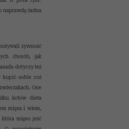
to naprawdę żadna
pożywali żywność
ych chorób, jak
zasada dotyczy też
y kupić sobie coś
 zwierzakach. One
adku kotów dieta
 jem mięsa i wiem,
a, która mięso jeść
ą. O przeciętnym