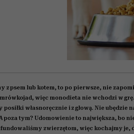
edź
 5,
przekraczają swoje granice
Wiemy, gdzie go kupić
Miller s. 5, odc. 6]
sezon jesień–zima 2
zaskakujący fawo
w seksie?
y z psem lub kotem, to po pierwsze, nie zapomi
ie mrówkojad, więc monodieta nie wchodzi w grę.
posiłki własnoręcznie i z głową. Nie ubędzie n
 A poza tym? Udomowienie to największa, bo n
afundowaliśmy zwierzętom, więc kochajmy je, 