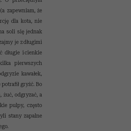
 (a zapewniam, że
cję dla kota, nie
na soli się jednak
ajmy je z długimi
długie i cienkie
kilka pierwszych
odgryzie kawałek,
 potrafił gryźć. Bo
, żuć, odgryzać, a
kkie pulpy, często
yli stany zapalne
ego.