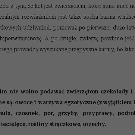
ku z tym, że kot jest zwierzęciem, które musi mieć n
czalnym rozwiązaniem jest także sucha karma w misc
tkowych udziwnień, ponieważ po pierwsze, dużo łatw
hiperwitaminozę. A po drugie, zwierzę powinno jeść
órego prowadzą wyszukane przepyszne karmy, bo łako
kim nie wolno
podawać zwierzętom czekolady i
e są:
owoce i warzywa egzotyczne (z wyjątkiem 
ebula,
czosnek, por, grzyby, przyprawy, podro
niecielęce,
rośliny strączkowe,
orzechy.