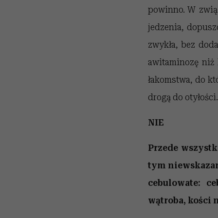
powinno. W związ
jedzenia, dopusz
zwykła, bez doda
awitaminozę niż 
łakomstwa, do kt
drogą do otyłości.
NIE
Przede wszyst
tym niewskazan
cebulowate: c
wątroba,
kości 