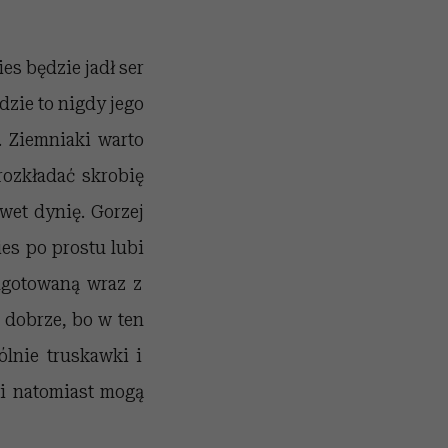
es będzie jadł ser
ędzie to nigdy jego
. Ziemniaki warto
ozkładać skrobię
wet dynię. Gorzej
ies po prostu lubi
ugotowaną wraz z
I dobrze, bo w ten
ólnie truskawki i
zki natomiast mogą