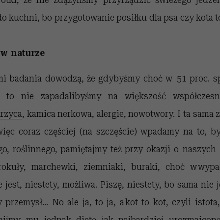
do kuchni, bo przygotowanie posiłku dla psa czy kota 
w naturze
mi badania dowodzą, że gdybyśmy choć w 51 proc. s
ą, to nie zapadalibyśmy na większość współczesn
rzyca
, kamica nerkowa, alergie, nowotwory. I ta sama 
więc coraz częściej (na szczęście) wpadamy na to, b
go, roślinnego, pamiętajmy też przy okazji o naszych
rokuły, marchewki, ziemniaki, buraki, choć w wyp
 jest, niestety, możliwa. Piszę, niestety, bo sama nie
przemysł... No ale ja, to ja, a kot to kot, czyli istot
ijmy mu jednak dietę jak najbardziej urozmaicon