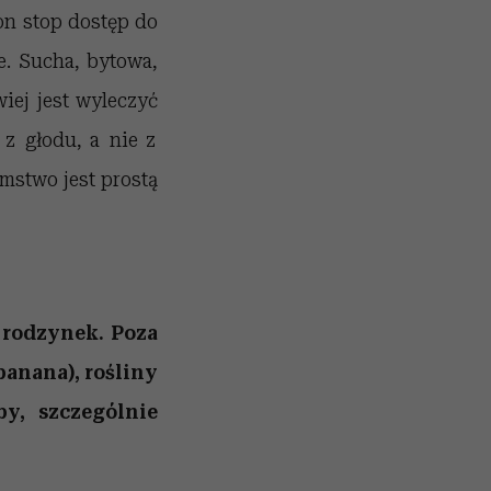
on stop dostęp do
e. Sucha, bytowa,
iej jest wyleczyć
 z głodu, a nie z
mstwo jest prostą
 rodzynek.
Poza
banana),
rośliny
by, szczególnie