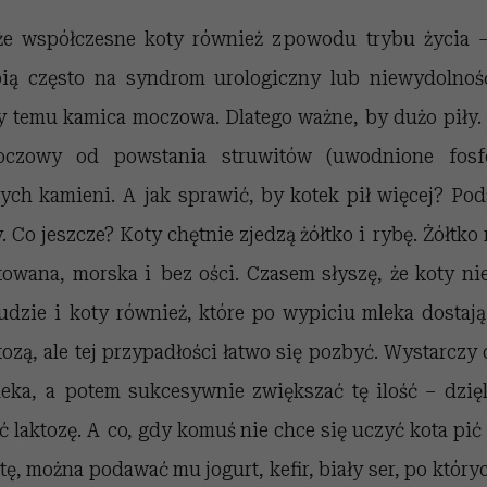
że współczesne koty również z powodu trybu życia 
rpią często na syndrom urologiczny lub niewydolnoś
y temu kamica moczowa. Dlatego ważne, by dużo piły.
czowy od powstania struwitów (uwodnione fos
ych kamieni. A jak sprawić, by kotek pił więcej? Po
 Co jeszcze? Koty chętnie zjedzą żółtko i rybę. Żółtk
otowana, morska i bez ości. Czasem słyszę, że koty ni
ludzie i koty również, które po wypiciu mleka dostają
tozą, ale tej przypadłości łatwo się pozbyć. Wystarczy
leka, a potem sukcesywnie zwiększać tę ilość – dzi
ć laktozę. A co, gdy komuś nie chce się uczyć kota pić 
tę, można podawać mu jogurt, kefir, biały ser, po któryc