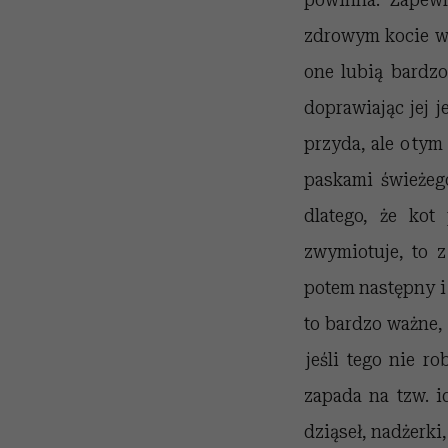
zdrowym kocie w 
one lubią bardzo
doprawiając jej j
przyda, ale o ty
paskami świeżeg
dlatego, że kot
zwymiotuje, to z
potem następny i t
to bardzo ważne, 
jeśli tego nie ro
zapada na tzw. i
dziąseł, nadżerki