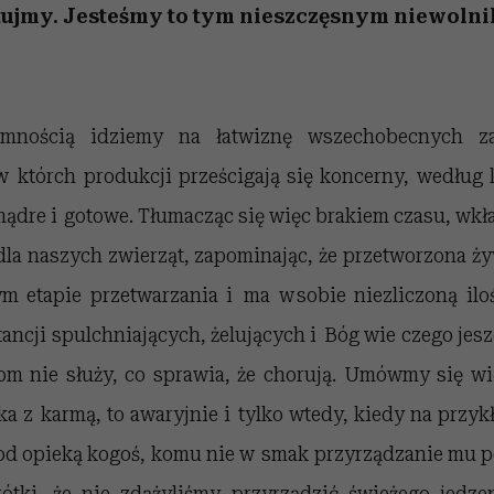
tujmy. Jesteśmy to tym nieszczęsnym niewolni
emnością idziemy na łatwiznę wszechobecnych z
 którch produkcji prześcigają się koncerny, według k
mądre i gotowe. Tłumacząc się więc brakiem czasu, wk
dla naszych zwierząt, zapominając, że przetworzona ż
m etapie przetwarzania i ma w sobie niezliczoną il
ncji spulchniających, żelujących i Bóg wie czego jes
tom nie służy, co sprawia, że chorują. Umówmy się wi
ka z karmą, to awaryjnie i tylko wtedy, kiedy na przy
pod opieką kogoś, komu nie w smak przyrządzanie mu po
rótki, że nie zdążyliśmy przyrządzić świeżego jedz