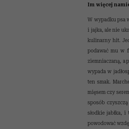
Im więcej nami
W wypadku psa w g
i jajka, ale nie u
kulinarny hit. J
podawać mu w fo
ziemniaczaną, a 
wypada w jadłospi
ten smak. March
mięsem czy serem 
sposób czyszczą 
słodkie jabłka, i
powodować wzdęci