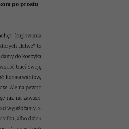
kom po prostu
achęt kupowania
tórych „łatwe” to
ładamy do koszyka
ywność traci swoją
ość konserwantów,
zcze. Ale na pewno
ęc raz na zawsze:
kład wyjeżdżamy, a
siłku, albo dzień
enia. A poza tym?