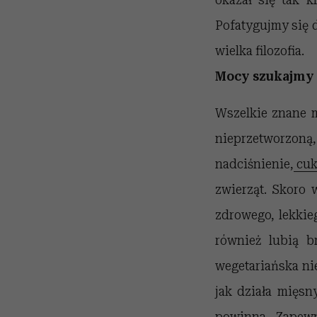
Pofatygujmy się 
wielka filozofia.
Mocy szukajmy 
Wszelkie znane 
nieprzetworzon
nadciśnienie,
cuk
zwierząt. Skoro 
zdrowego, lekkie
również lubią b
wegetariańska nie
jak działa mięsny 
powinna. Zapewn