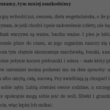
eszamy, tym mniej zaszkodzimy
rę wchodzi już, owszem, dieta wegetariańska, o ile pi
krywam, że jeśli chodzi o psie zadowolenie z diety, nie b
ednak warzywa są ważne, bardzo ważne. I pies je lubi
rmie piure do czasu, aż jego organizm nauczy się r
poza tym chętnie skonsumuje marchewkę, buraki, a na
sie jedynie korzeń pietruszki i selera – mało który p
ew natomiast można podawać mu na dwa sposoby: 
albo umytą, całą, surową. Psy uwielbiają ją chrupać! 
sobie zęby. Lubią również owoce rodzime, a szczeg
 te spokojnie mogą sobie jeść do woli. Śliwki i grus
a, więc lepiej ich unikać.