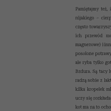
Pamiętajmy też, 
nijakiego – cie
często towarzysz
ich przewód mo
magnezowe) i inn
posolone potrawy.
ale ryba tylko g
Bzdura. Są tacy 
radzą sobie z lak
kilka kropelek m
uczy się rozkłada
kot ma na to ocho