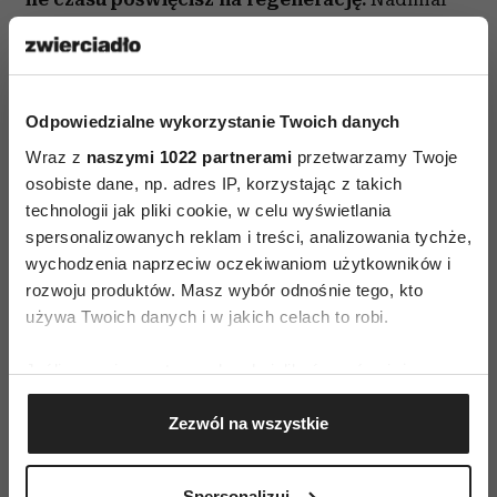
obowiązków może sprawić, że łatwo się
przemęczysz, dlatego nie rezygnuj
z odpoczynku. Dobrze zrobią ci spacery, kontakt
Odpowiedzialne wykorzystanie Twoich danych
z naturą, muzyka albo każda aktywność, która
Wraz z
naszymi 1022 partnerami
przetwarzamy Twoje
pomaga wyciszyć myśli.
osobiste dane, np. adres IP, korzystając z takich
To również dobry moment na rozwój duchowy
technologii jak pliki cookie, w celu wyświetlania
spersonalizowanych reklam i treści, analizowania tychże,
lub twórczy.
Jeśli od dawna odkładałaś lub
wychodzenia naprzeciw oczekiwaniom użytkowników i
odkładałeś jakieś marzenie na później, ten
rozwoju produktów. Masz wybór odnośnie tego, kto
tydzień może dać ci impuls, by wreszcie zrobić
używa Twoich danych i w jakich celach to robi.
pierwszy krok.
Jeśli wyrazisz na to zgodę, chcielibyśmy również:
WSKAZÓWKA TYGODNIA
Gromadzić dane dotyczące Twojej lokalizacji
Zezwól na wszystkie
geograficznej z dokładnością nawet do kilku metrów
Zaufaj swojej intuicji, ale nie zapominaj
Identyfikować Twoje urządzenie, aktywnie
o działaniu. Nawet najpiękniejsze marzenia
analizując charakteryzującego je zbiory danych
Spersonalizuj