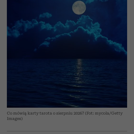
Co mówią karty tarota o sierpniu 2026? (Fot: mycola/Getty
Images)