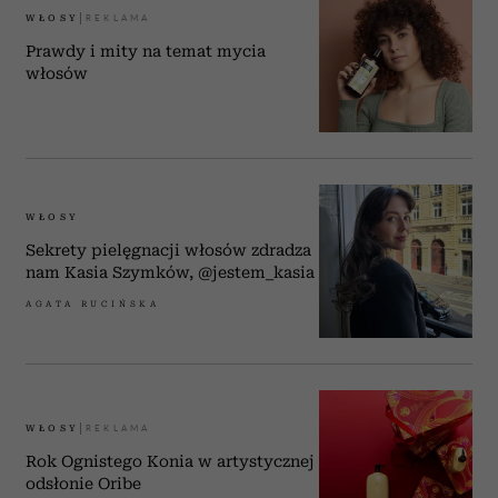
WŁOSY
Prawdy i mity na temat mycia
włosów
WŁOSY
Sekrety pielęgnacji włosów zdradza
nam Kasia Szymków, @jestem_kasia
AGATA RUCIŃSKA
WŁOSY
Rok Ognistego Konia w artystycznej
odsłonie Oribe