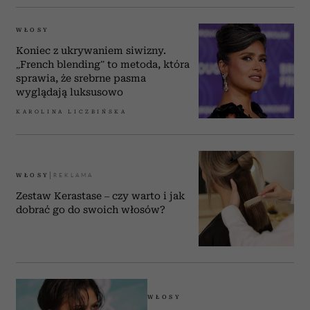
WŁOSY
Koniec z ukrywaniem siwizny.
„French blending” to metoda, która
sprawia, że srebrne pasma
wyglądają luksusowo
KAROLINA LICZBIŃSKA
WŁOSY
Zestaw Kerastase – czy warto i jak
dobrać go do swoich włosów?
WŁOSY