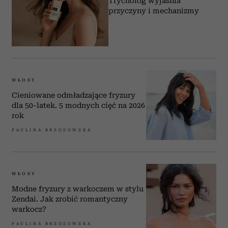
Trycholog wyjaśnia
przyczyny i mechanizmy
WŁOSY
Cieniowane odmładzające fryzury
dla 50-latek. 5 modnych cięć na 2026
rok
PAULINA BRZOZOWSKA
WŁOSY
Modne fryzury z warkoczem w stylu
Zendai. Jak zrobić romantyczny
warkocz?
PAULINA BRZOZOWSKA