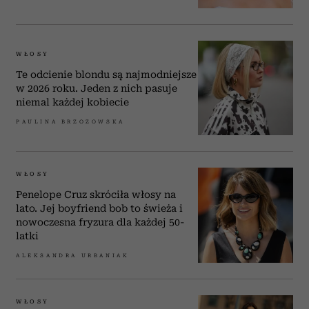
WŁOSY
Te odcienie blondu są najmodniejsze
w 2026 roku. Jeden z nich pasuje
niemal każdej kobiecie
PAULINA BRZOZOWSKA
WŁOSY
Penelope Cruz skróciła włosy na
lato. Jej boyfriend bob to świeża i
nowoczesna fryzura dla każdej 50-
latki
ALEKSANDRA URBANIAK
WŁOSY