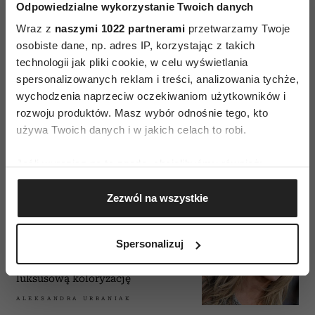
zdradzają 3 kluczowe zasady
Odpowiedzialne wykorzystanie Twoich danych
AGATA RUCIŃSKA
Wraz z
naszymi 1022 partnerami
przetwarzamy Twoje
osobiste dane, np. adres IP, korzystając z takich
technologii jak pliki cookie, w celu wyświetlania
spersonalizowanych reklam i treści, analizowania tychże,
wychodzenia naprzeciw oczekiwaniom użytkowników i
WŁOSY
rozwoju produktów. Masz wybór odnośnie tego, kto
Włosy kręcone - wymagające, ale
używa Twoich danych i w jakich celach to robi.
przewidywalne. Jak o nie dbać?
Jeśli wyrazisz na to zgodę, chcielibyśmy również:
Gromadzić dane dotyczące Twojej lokalizacji
Zezwól na wszystkie
geograficznej z dokładnością nawet do kilku metrów
Identyfikować Twoje urządzenie, aktywnie
WŁOSY
analizując charakteryzującego je zbiory danych
Masz dość odrostów? Spróbuj quiet
Spersonalizuj
(fingerprinting, czyli wirtualny odcisk palca)
silver, czyli refleksów z siwymi
włosami – gwiazdy uwielbiają tę
Dowiedz się więcej odnośnie tego, jak Twoje osobiste
luksusową koloryzację
dane są przetwarzane oraz ustaw własne preferencje w
ALEKSANDRA URBANIAK
sekcji szczegółów
. W Deklaracji plików cookie możesz