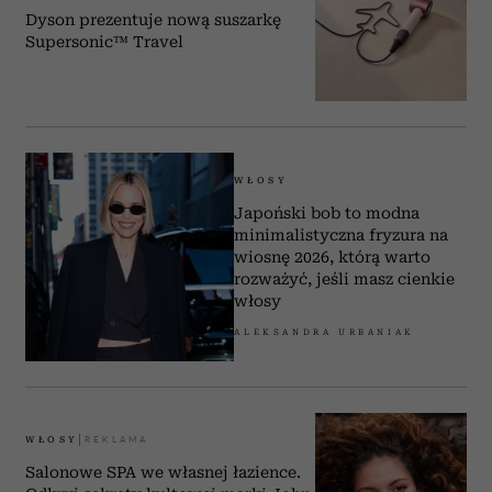
Dyson prezentuje nową suszarkę
Supersonic™ Travel
WŁOSY
Japoński bob to modna
minimalistyczna fryzura na
wiosnę 2026, którą warto
rozważyć, jeśli masz cienkie
włosy
ALEKSANDRA URBANIAK
WŁOSY
Salonowe SPA we własnej łazience.