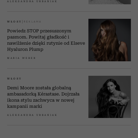
ALEKSANDRA URBANIAK
WŁOSY
Powiedz STOP przesuszonym
pasmom. Powitaj gładkość i
nawilżenie dzięki rutynie od Elseve
Hyaluron Plump
MARIA WEBER
WŁOSY
Demi Moore została globalną
ambasadorką Kérastase. Dojrzała
ikona stylu zachwyca w nowej
kampanii marki
ALEKSANDRA URBANIAK