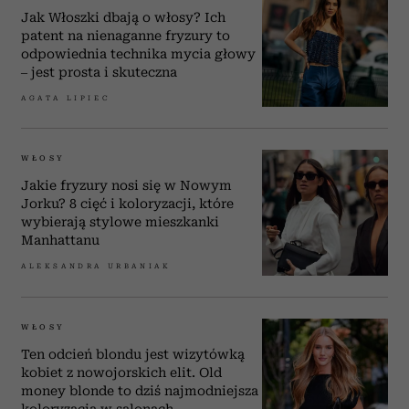
Jak Włoszki dbają o włosy? Ich
patent na nienaganne fryzury to
odpowiednia technika mycia głowy
– jest prosta i skuteczna
AGATA LIPIEC
WŁOSY
Jakie fryzury nosi się w Nowym
Jorku? 8 cięć i koloryzacji, które
wybierają stylowe mieszkanki
Manhattanu
ALEKSANDRA URBANIAK
WŁOSY
Ten odcień blondu jest wizytówką
kobiet z nowojorskich elit. Old
money blonde to dziś najmodniejsza
koloryzacja w salonach