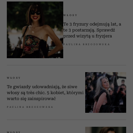
WŁOSY
Te 3 fryzury odejmują lat, a
te 3 postarzają. Sprawdź
przed wizytą u fryzjera
PAULINA BRZOZOWSKA
WŁOSY
Te gwiazdy udowadniają, że siwe
włosy są très chic. 5 kobiet, którymi
warto się zainspirować
PAULINA BRZOZOWSKA
WŁOSY