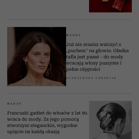
WŁOSY
Już nie musisz walczyć z
„puchem” na głowie. Gładka
tafla jest passé – do mody
wracają włosy puszyste i
pełne objętości
ALEKSANDRA URBANIAK
WŁOSY
Francuski gadżet do włosów z lat 90.
wraca do mody. Za jego pomocą
stworzysz eleganckie, wygodne
upięcie na każdą okazję