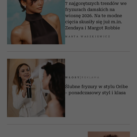
7 najgorętszych trendów we
fryzurach damskich na
wiosnę 2026. Na te modne
cięcia skusiły się już m.in.
Zendaya i Margot Robbie
MARTA WASZKIEWICZ
WŁOSY
Ślubne fryzury w stylu Oribe
- ponadczasowy styl i klasa