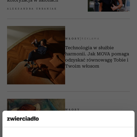
ALEKSANDRA URBANIAK
WŁOSY
Technologia w służbie
harmonii. Jak MOVA pomaga
odzyskać równowagę Tobie i
Twoim włosom
WŁOSY
Jak przyspieszyć wzrost
włosów w zdrowy sposób?
Trycholożka i fryzjerka