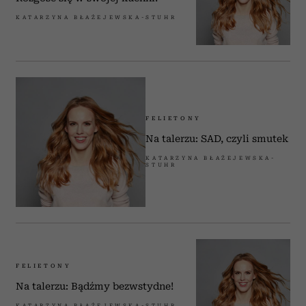
Partnerzy mogą połączyć te informacje z innymi danymi
KATARZYNA BŁAŻEJEWSKA-STUHR
otrzymanymi od Ciebie lub uzyskanymi podczas
korzystania z ich usług.
FELIETONY
Na talerzu: SAD, czyli smutek
KATARZYNA BŁAŻEJEWSKA-
STUHR
FELIETONY
Na talerzu: Bądźmy bezwstydne!
KATARZYNA BŁAŻEJEWSKA-STUHR