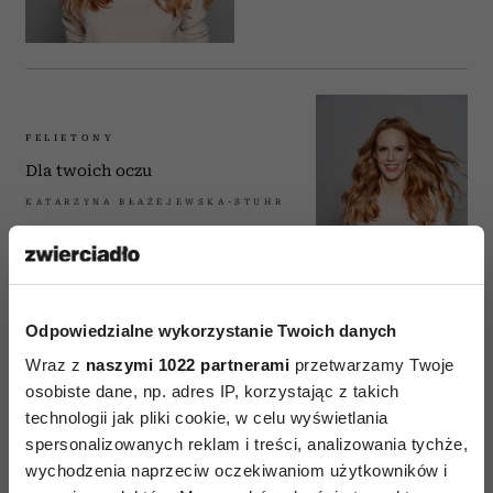
FELIETONY
Dla twoich oczu
KATARZYNA BŁAŻEJEWSKA-STUHR
Odpowiedzialne wykorzystanie Twoich danych
FELIETONY
Nie ma planety B, jest dieta
Wraz z
naszymi 1022 partnerami
przetwarzamy Twoje
planetarna
osobiste dane, np. adres IP, korzystając z takich
technologii jak pliki cookie, w celu wyświetlania
KATARZYNA BŁAŻEJEWSKA-STUHR
spersonalizowanych reklam i treści, analizowania tychże,
wychodzenia naprzeciw oczekiwaniom użytkowników i