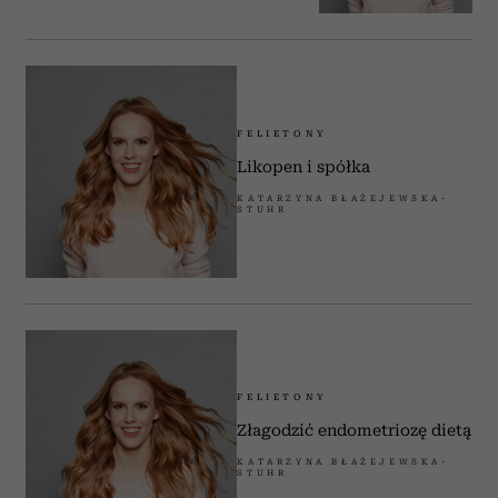
FELIETONY
Likopen i spółka
KATARZYNA BŁAŻEJEWSKA-
STUHR
FELIETONY
Złagodzić endometriozę dietą
KATARZYNA BŁAŻEJEWSKA-
STUHR