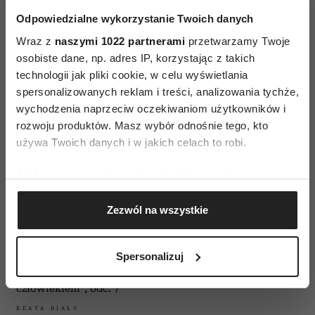
człowiekiem”, odc. 10
Odpowiedzialne wykorzystanie Twoich danych
BEATA BIAŁY
Wraz z
naszymi 1022 partnerami
przetwarzamy Twoje
osobiste dane, np. adres IP, korzystając z takich
technologii jak pliki cookie, w celu wyświetlania
WIDEO
spersonalizowanych reklam i treści, analizowania tychże,
„Pokręcenie to jest moje paliwo”.
wychodzenia naprzeciw oczekiwaniom użytkowników i
Dlaczego Mariusz Bonaszewski nie
chce się przeglądać w przeszłości? |
rozwoju produktów. Masz wybór odnośnie tego, kto
„Mężczyzna jest człowiekiem”, odc. 8
używa Twoich danych i w jakich celach to robi.
BEATA BIAŁY
Jeśli wyrazisz na to zgodę, chcielibyśmy również:
Gromadzić dane dotyczące Twojej lokalizacji
WIDEO
Zezwól na wszystkie
geograficznej z dokładnością nawet do kilku metrów
„Terapia dała mi poczucie wolności.
Identyfikować Twoje urządzenie, aktywnie
Pewnych rzeczy nie zobaczyłbym
analizując charakteryzującego je zbiory danych
nigdy”. Przemysław Bluszcz o
Spersonalizuj
przemocy, jakiej doświadczył od
(fingerprinting, czyli wirtualny odcisk palca)
patriarchatu | „Mężczyzna jest
Dowiedz się więcej odnośnie tego, jak Twoje osobiste
człowiekiem”, odc. 7
dane są przetwarzane oraz ustaw własne preferencje w
BEATA BIAŁY