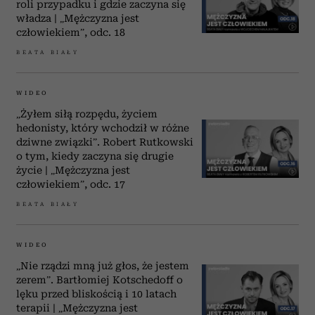
roli przypadku i gdzie zaczyna się
władza | „Mężczyzna jest
człowiekiem”, odc. 18
BEATA BIAŁY
WIDEO
„Żyłem siłą rozpędu, życiem
hedonisty, który wchodził w różne
dziwne związki”. Robert Rutkowski
o tym, kiedy zaczyna się drugie
życie | „Mężczyzna jest
człowiekiem”, odc. 17
BEATA BIAŁY
WIDEO
„Nie rządzi mną już głos, że jestem
zerem”. Bartłomiej Kotschedoff o
lęku przed bliskością i 10 latach
terapii | „Mężczyzna jest