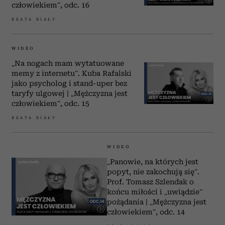
człowiekiem”, odc. 16
BEATA BIAŁY
WIDEO
„Na nogach mam wytatuowane
memy z internetu”. Kuba Rafalski
jako psycholog i stand-uper bez
taryfy ulgowej | „Mężczyzna jest
człowiekiem”, odc. 15
BEATA BIAŁY
WIDEO
„Panowie, na których jest
popyt, nie zakochują się”.
Prof. Tomasz Szlendak o
końcu miłości i „uwiądzie”
pożądania | „Mężczyzna jest
człowiekiem”, odc. 14