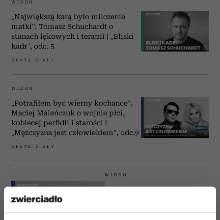
WIDEO
„Największą karą było milczenie
matki”. Tomasz Schuchardt o
stanach lękowych i terapii | „Bliski
kadr”, odc. 5
BEATA BIAŁY
WIDEO
„Potrafiłem być wierny kochance”.
Maciej Maleńczuk o wojnie płci,
kobiecej perfidii i starości |
„Mężczyzna jest człowiekiem”, odc.9
BEATA BIAŁY
WIDEO
„Lubię introwertyków”. Kogo
jeszcze lubi Maciej
Maleńczuk i co jest celem
człowieka? | „Mężczyzna jest