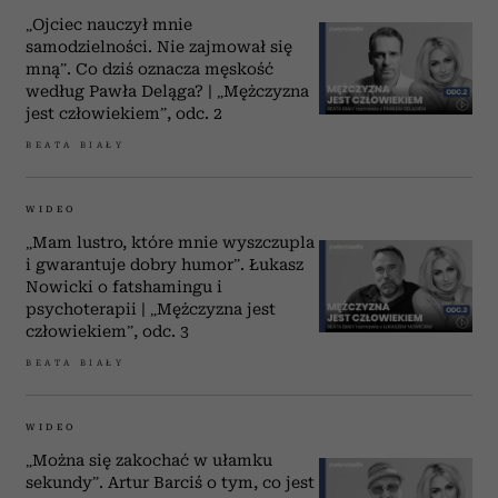
„Ojciec nauczył mnie
samodzielności. Nie zajmował się
mną”. Co dziś oznacza męskość
według Pawła Deląga? | „Mężczyzna
jest człowiekiem”, odc. 2
BEATA BIAŁY
WIDEO
„Mam lustro, które mnie wyszczupla
i gwarantuje dobry humor”. Łukasz
Nowicki o fatshamingu i
psychoterapii | „Mężczyzna jest
człowiekiem”, odc. 3
BEATA BIAŁY
WIDEO
„Można się zakochać w ułamku
sekundy”. Artur Barciś o tym, co jest