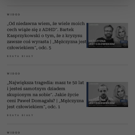
sekcji szczegółów
. W Deklaracji plików cookie możesz
zmienić lub wycofać swoją zgodę w dowolnej chwili.
WIDEO
Wykorzystujemy pliki cookie do spersonalizowania treści
„Od niedawna wiem, że wiele moich
i reklam, aby oferować funkcje społecznościowe i
cech wiąże się z ADHD”. Bartek
Kasprzykowski o tym, że z kryzysu
analizować ruch w naszej witrynie. Informacje o tym, jak
zawsze coś wyrasta | „Mężczyzna jest
korzystasz z naszej witryny, udostępniamy partnerom
człowiekiem”, odc. 5
społecznościowym, reklamowym i analitycznym.
BEATA BIAŁY
Partnerzy mogą połączyć te informacje z innymi danymi
otrzymanymi od Ciebie lub uzyskanymi podczas
korzystania z ich usług.
WIDEO
„Największa tragedia: masz te 50 lat
i jesteś samotnym dziadem
skupionym na sobie”. Jakie życie
ceni Paweł Domagała? | „Mężczyzna
jest człowiekiem”, odc. 1
BEATA BIAŁY
WIDEO