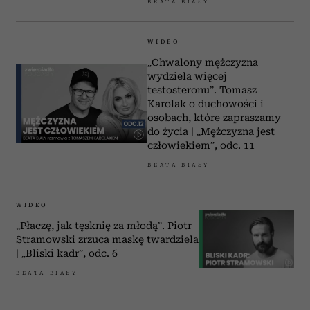
BEATA BIAŁY
WIDEO
„Chwalony mężczyzna
wydziela więcej
testosteronu”. Tomasz
Karolak o duchowości i
osobach, które zapraszamy
do życia | „Mężczyzna jest
człowiekiem”, odc. 11
BEATA BIAŁY
WIDEO
„Płaczę, jak tęsknię za młodą”. Piotr
Stramowski zrzuca maskę twardziela
| „Bliski kadr”, odc. 6
BEATA BIAŁY