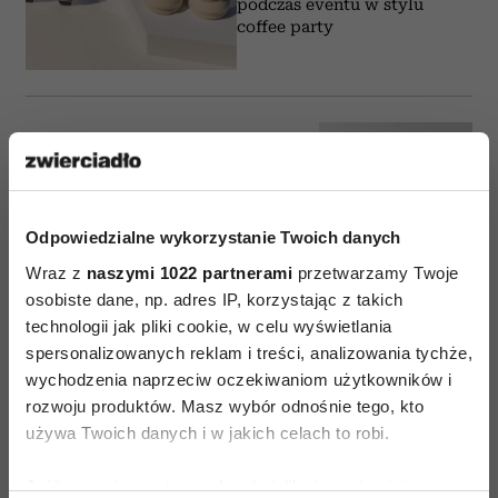
podczas eventu w stylu
coffee party
DESIGN
Energooszczędność kontra
codzienna wygoda? Beko
EnergySpin ma na to sposób
Odpowiedzialne wykorzystanie Twoich danych
Wraz z
naszymi 1022 partnerami
przetwarzamy Twoje
osobiste dane, np. adres IP, korzystając z takich
technologii jak pliki cookie, w celu wyświetlania
spersonalizowanych reklam i treści, analizowania tychże,
DESIGN
wychodzenia naprzeciw oczekiwaniom użytkowników i
Subtelna siła innowacji – teraz
rozwoju produktów. Masz wybór odnośnie tego, kto
Dreame Z30 AquaCycle z prezentem
używa Twoich danych i w jakich celach to robi.
dla Ciebie
Jeśli wyrazisz na to zgodę, chcielibyśmy również: