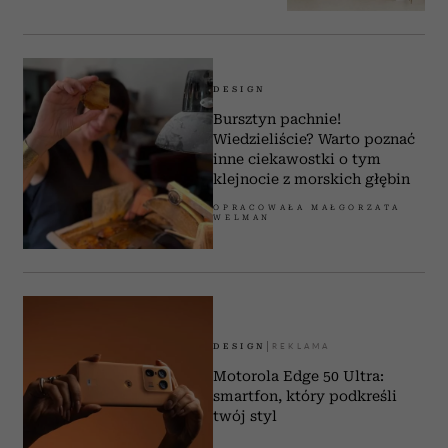
DESIGN
Bursztyn pachnie!
Wiedzieliście? Warto poznać
inne ciekawostki o tym
klejnocie z morskich głębin
OPRACOWAŁA MAŁGORZATA
WELMAN
DESIGN
Motorola Edge 50 Ultra:
smartfon, który podkreśli
twój styl