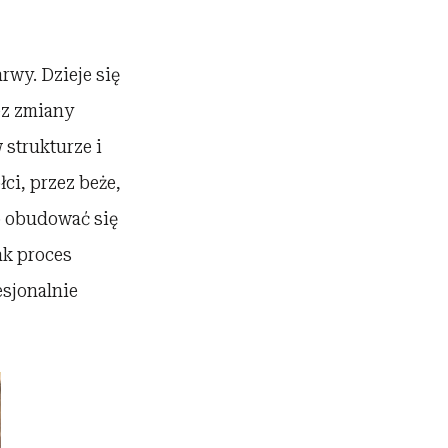
rwy. Dzieje się
ez zmiany
 strukturze i
ci, przez beże,
o obudować się
nak proces
esjonalnie