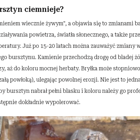
rsztyn ciemnieje?
mieniem wiecznie żywym", a objawia się to zmianami ba
iaływania powietrza, światła słonecznego, a także prz
peratury. Już po 15-20 latach można zauważyć zmiany w
go bursztynu. Kamienie przechodzą drogę od bladej żół
zy, aż do koloru mocnej herbaty. Bryłka może stopniow
załą powłoką), ulegając powolnej erozji. Nie jest to jed
y bursztyn nabrał pełni blasku i koloru należy go prof
astępnie dokładnie wypolerować.