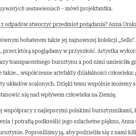
zywistych zestawieniach
– mówi projektantka.
 z odpadów stworzyć przedmiot pożądania? Anna Orska 
łównym bohaterem także jej najnowszej kolekcji „Sello”
, przez którą spoglądamy w przyszłość. Artystka wykor
kazy transparentnego bursztynu a pod nimi umieściła 
le także… współczesne artefakty działalności człowieka:
nty układów scalonych. Dzięki temu wspólnie możemy s
astanowić się nad wpływem człowieka na Ziemię.
ej współpracy z najlepszymi polskimi bursztynnikami, 
enia i potrafią podkreślić jego szlachetne piękno, Anna
rsztynie. Poprosiliśmy ją, aby podzieliła się z nami ki