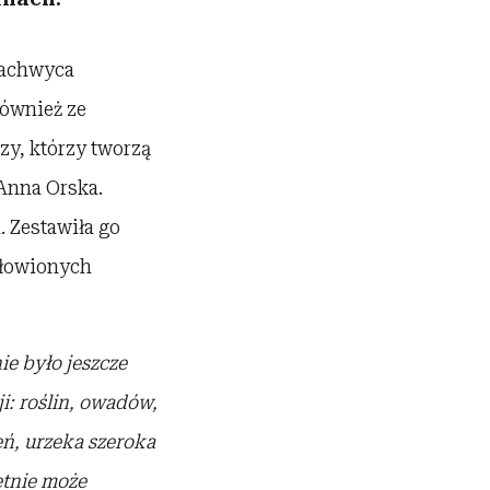
zachwyca
również ze
zy, którzy tworzą
Anna Orska.
. Zestawiła go
yłowionych
ie było jeszcze
i: roślin, owadów,
ń, urzeka szeroka
etnie może