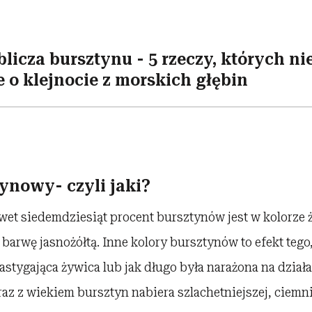
licza bursztynu - 5 rzeczy, których ni
e o klejnocie z morskich głębin
ynowy- czyli jaki?
wet siedemdziesiąt procent bursztynów jest w kolorze 
 barwę jasnożółtą. Inne kolory bursztynów to efekt tego,
astygająca żywica lub jak długo była narażona na dzia
z z wiekiem bursztyn nabiera szlachetniejszej, ciemni