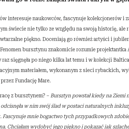
ów interesuje naukowców, fascynuje kolekcjonerów i 
ym świecie nie tylko ze względu na swoją historię, ale 
tarzalne piękno. Doceniają go również artyści i jubiler
ę. Fenomen bursztynu znakomicie rozumie projektantka 
raz sięgnęła po niego kilka lat temu i w kolekcji Baltica
cyjnym materiałem, wykonanym z sieci rybackich, w
 przez Fundację Mare.
racę z bursztynem? –
Bursztyn powstał kiedy na Ziemi n
 odcisnęła w nim swój ślad w postaci naturalnych inkluzj
. Fascynuje mnie bogactwo tych przypadkowych zdobie
na. Chciałam wydobyć jego piękno i pokazać jak szlach