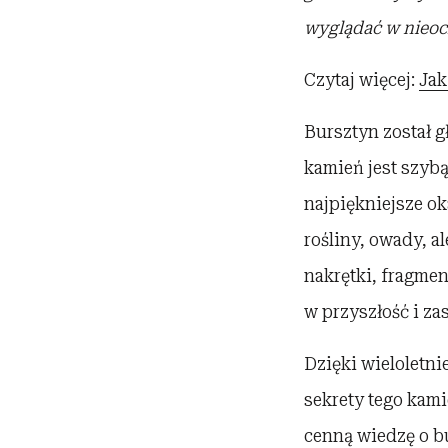
wyglądać w nieoc
Czytaj więcej:
Jak
Bursztyn został g
kamień jest szybą
najpiękniejsze o
rośliny, owady, a
nakrętki, fragme
w przyszłość i z
Dzięki wieloletni
sekrety tego kami
cenną wiedzę o bu