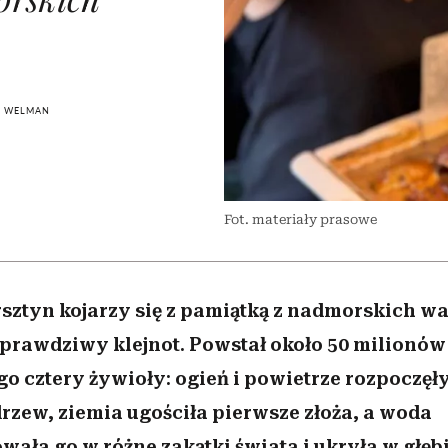
edź
 5,
przekraczają swoje granice
Wiemy, gdzie go kupić
Miller s. 5, odc. 6]
sezon jesień–zima 2
zaskakujący fawo
w seksie?
A WELMAN
Fot. materiały prasowe
rsztyn kojarzy się z pamiątką z nadmorskich wa
rawdziwy klejnot. Powstał około 50 milionów 
go cztery żywioły: ogień i powietrze rozpoczęł
zew, ziemia ugościła pierwsze złoża, a woda
wała go w różne zakątki świata i ukryła w głęb