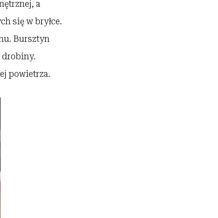
ętrznej, a
ch się w bryłce.
nu. Bursztyn
 drobiny.
ej powietrza.