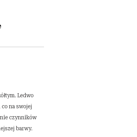
e
żółtym. Ledwo
 co na swojej
łanie czynników
ejszej barwy.