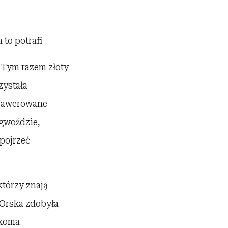
to potrafi
. Tym razem złoty
zystała
grawerowane
 gwoździe,
pojrzeć
którzy znają
 Orska zdobyła
lkoma