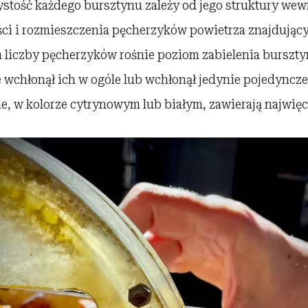
ystość każdego bursztynu zależy od jego struktury wewn
ści i rozmieszczenia pęcherzyków powietrza znajdujący
 liczby pęcherzyków rośnie poziom zabielenia burszty
 wchłonął ich w ogóle lub wchłonął jedynie pojedyncze
, w kolorze cytrynowym lub białym, zawierają najwięc