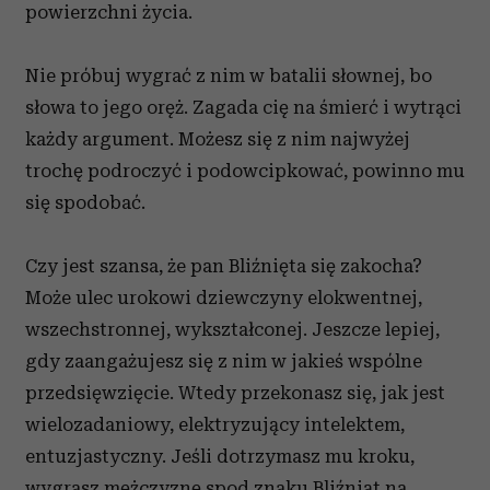
powierzchni życia.
Partnerzy mogą połączyć te informacje z innymi danymi
otrzymanymi od Ciebie lub uzyskanymi podczas
Nie próbuj wygrać z nim w batalii słownej, bo
korzystania z ich usług.
słowa to jego oręż. Zagada cię na śmierć i wytrąci
każdy argument. Możesz się z nim najwyżej
trochę podroczyć i podowcipkować, powinno mu
się spodobać.
Czy jest szansa, że pan Bliźnięta się zakocha?
Może ulec urokowi dziewczyny elokwentnej,
wszechstronnej, wykształconej. Jeszcze lepiej,
gdy zaangażujesz się z nim w jakieś wspólne
przedsięwzięcie. Wtedy przekonasz się, jak jest
wielozadaniowy, elektryzujący intelektem,
entuzjastyczny. Jeśli dotrzymasz mu kroku,
wygrasz mężczyznę spod znaku Bliźniąt na