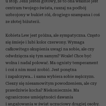
u stóp. Jeśli jesteś gotowy, że to ona właśnie jest
centrum twojego świata, ruszaj na podbój
uzbrojony w bukiet róż, drogiego szampana i coś
ze złotej biżuterii.
Kobieta Lew jest próżna, ale sympatyczna. Często
się śmieje i lubi kolor czerwony. Wymaga
całkowitego skupienia uwagi na sobie, ale czy
odwdzięcza się tym samym? Wcale! Chce być
wolna i nadal polować. Ma ognisty temperament
i coś z nim musi zrobić. Jest ponętna
i zapalczywa… i sama wybiera sobie mężczyzn.
Cieszy się niesamowitym powodzeniem, ale czy
prawdziwie kocha? Niekoniecznie. Ma
ograniczone umiejętności dawania
i angażowania w świat uczuciowy drugiej osoby.