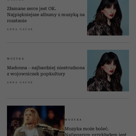
Złamane serce jest OK.
Najpiękniejsze albumy z muzyką na
rozstanie
ANNA GACEK
MUZYKA
Madonna – najbardziej niestrudzona
z wojowniczek popkultury
ANNA GACEK
MUZYKA
Muzyka może boleć.
Najlepszym przykładem jest