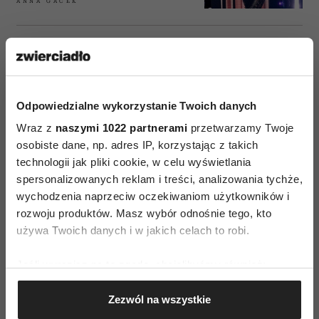
ANNA GACEK
MUZYKA
Billie Eilish – dziecko szcześcia
Odpowiedzialne wykorzystanie Twoich danych
ANNA GACEK
Wraz z
naszymi 1022 partnerami
przetwarzamy Twoje
osobiste dane, np. adres IP, korzystając z takich
technologii jak pliki cookie, w celu wyświetlania
spersonalizowanych reklam i treści, analizowania tychże,
wychodzenia naprzeciw oczekiwaniom użytkowników i
MUZYKA
rozwoju produktów. Masz wybór odnośnie tego, kto
Taylor Swift celebruje ery. PJ
Harvey kreuje swoje od dawna
używa Twoich danych i w jakich celach to robi.
ANNA GACEK
Jeśli wyrazisz na to zgodę, chcielibyśmy również:
Gromadzić dane dotyczące Twojej lokalizacji
Zezwól na wszystkie
geograficznej z dokładnością nawet do kilku metrów
Identyfikować Twoje urządzenie, aktywnie