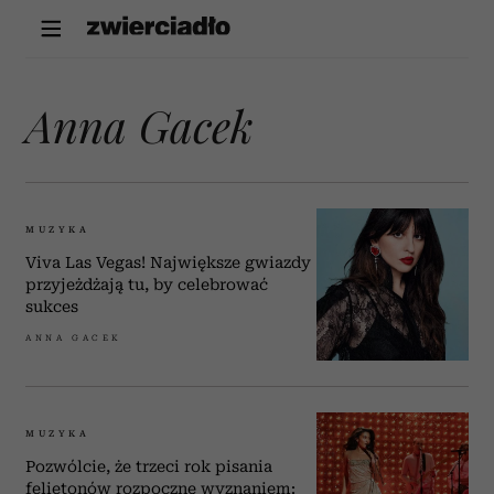
Anna Gacek
MUZYKA
Viva Las Vegas! Największe gwiazdy
przyjeżdżają tu, by celebrować
sukces
ANNA GACEK
MUZYKA
Pozwólcie, że trzeci rok pisania
felietonów rozpocznę wyznaniem: