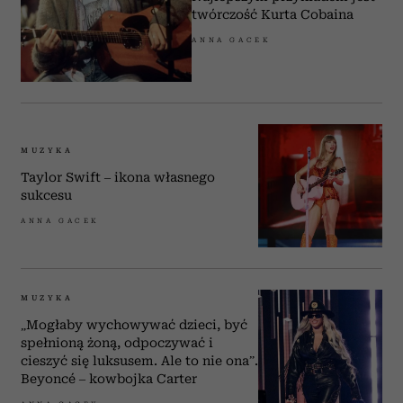
twórczość Kurta Cobaina
ANNA GACEK
MUZYKA
Taylor Swift – ikona własnego
sukcesu
ANNA GACEK
MUZYKA
„Mogłaby wychowywać dzieci, być
spełnioną żoną, odpoczywać i
cieszyć się luksusem. Ale to nie ona”.
Beyoncé – kowbojka Carter