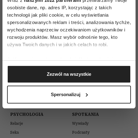
Wraz z
naszymi 1022 partnerami
przetwarzamy Twoje
osobiste dane, np. adres IP, korzystając z takich
technologii jak pliki cookie, w celu wyświetlania
WIDEO
spersonalizowanych reklam i treści, analizowania tychże,
„Te kobiety nie chciały być tłem”.
wychodzenia naprzeciw oczekiwaniom użytkowników i
Magda Knedler o emancypacji bez
rozwoju produktów. Masz wybór odnośnie tego, kto
bajek o złych mężczyznach | „Kultura
używa Twoich danych i w jakich celach to robi.
i inne przyjemności”
ZOFIA FABJANOWSKA-MICYK
Jeśli wyrazisz na to zgodę, chcielibyśmy również:
Gromadzić dane dotyczące Twojej lokalizacji
Zezwól na wszystkie
geograficznej z dokładnością nawet do kilku metrów
Identyfikować Twoje urządzenie, aktywnie
analizując charakteryzującego je zbiory danych
Spersonalizuj
(fingerprinting, czyli wirtualny odcisk palca)
Dowiedz się więcej odnośnie tego, jak Twoje osobiste
dane są przetwarzane oraz ustaw własne preferencje w
PSYCHOLOGIA
SPOTKANIA
sekcji szczegółów
. W Deklaracji plików cookie możesz
Relacje
Wywiady
zmienić lub wycofać swoją zgodę w dowolnej chwili.
Seks
Podcasty