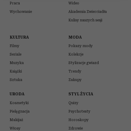
Praca
Wideo
Wykorzystujemy pliki cookie do spersonalizowania treści
i reklam, aby oferować funkcje społecznościowe i
Wychowanie
Akademia Zwierciadła
analizować ruch w naszej witrynie. Informacje o tym, jak
Kulisy naszych sesji
korzystasz z naszej witryny, udostępniamy partnerom
społecznościowym, reklamowym i analitycznym.
KULTURA
MODA
Partnerzy mogą połączyć te informacje z innymi danymi
Filmy
Pokazy mody
otrzymanymi od Ciebie lub uzyskanymi podczas
korzystania z ich usług.
Seriale
Kolekcje
Muzyka
Stylizacje gwiazd
Książki
Trendy
Sztuka
Zakupy
URODA
STYL ŻYCIA
Kosmetyki
Quizy
Pielęgnacja
Psychotesty
Makijaż
Horoskopy
Włosy
Zdrowie