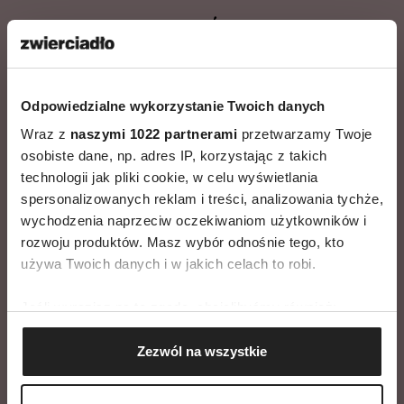
JAK DOŁĄCZYĆ DO AKCJI?
Akcja rabatowa ZAKUPY Z KLASĄ trwa od 28 maja
do 30 maja, a u niektórych partnerów rabaty
Odpowiedzialne wykorzystanie Twoich danych
zostaną na dłużej.
Wraz z
naszymi 1022 partnerami
przetwarzamy Twoje
Aby dołączyć do akcji należy okazać w sklepie
osobiste dane, np. adres IP, korzystając z takich
stacjonarnym kupon zniżkowy opublikowany w
technologii jak pliki cookie, w celu wyświetlania
czerwcowym wydaniu miesięcznika Zwierciadło.
spersonalizowanych reklam i treści, analizowania tychże,
Rabaty będą obowiązywać również w sklepach
wychodzenia naprzeciw oczekiwaniom użytkowników i
online, aby można było z nich skorzystać bez
rozwoju produktów. Masz wybór odnośnie tego, kto
konieczności wychodzenia z domu.
używa Twoich danych i w jakich celach to robi.
Aby skorzystać z oferty sklepów online, podczas
składania zamówienia podaj kod znajdujący się na
Jeśli wyrazisz na to zgodę, chcielibyśmy również:
kuponie.
Gromadzić dane dotyczące Twojej lokalizacji
Szczegóły każdej oferty znajdują się na kuponach
Zezwól na wszystkie
geograficznej z dokładnością nawet do kilku metrów
w miesięczniku Zwierciadło numer 6/2021.
Identyfikować Twoje urządzenie, aktywnie
Adresy wszystkich sklepów i punktów usługowych
analizując charakteryzującego je zbiory danych