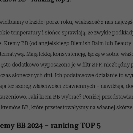
ielbiamy o każdej porze roku, większość z nas najczęś
okie temperatury i słońce sprawiają, że zwykłe podkład
kie. Kremy BB (od angielskiego Blemish Balm lub Beauty 
ternatywą. Mają lekką konsystencję, łączą w sobie właś
zęsto dodatkowo wyposażono je w filtr SPF, niezbędny p
dczas słonecznych dni. Ich podstawowe działanie to w
ają też szereg właściwości zbawiennych – nawilżają, do
starzeniowo. Jaki krem BB wybrać? Poniżej przedstawi
 kremów BB, które przetestowałyśmy na własnej skórze
remy BB 2024 – ranking TOP 5