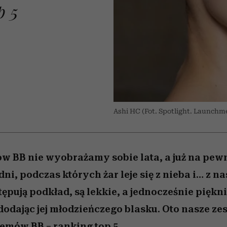
 5,
osób, które biorą na siebie za
powinien znać odpowiedź
Wiemy, gdzie go kupić
Miller s. 5, odc. 6]
sezon jesień–zima 2
mężczyzna jest mn
p 5
dużo
reaktywny”
O
Ashi HC (Fot. Spotlight. Launchm
w BB nie wyobrażamy sobie lata, a już na pew
ni, podczas których żar leje się z nieba i… z na
tępują podkład, są lekkie, a jednocześnie pięk
 dodając jej młodzieńczego blasku. Oto nasze ze
emów BB – ranking top 5.