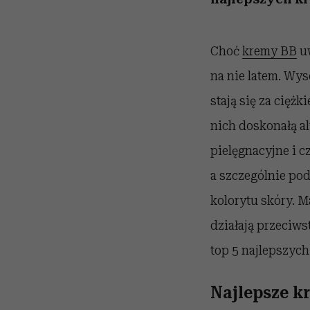
Choć
kremy BB
uw
na nie latem. Wys
stają się za cięż
nich doskonałą al
pielęgnacyjne i c
a szczególnie po
kolorytu skóry. M
działają przeciw
top 5 najlepszych
Najlepsze k