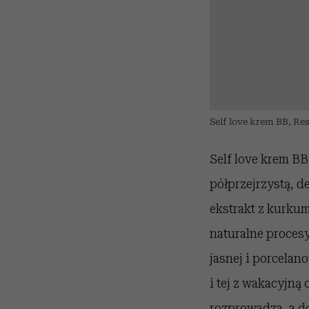
Self love krem BB, Res
Self love krem BB
półprzejrzystą, d
ekstrakt z kurkum
naturalne procesy
jasnej i porcelan
i tej z wakacyjną
rozprowadza, a d