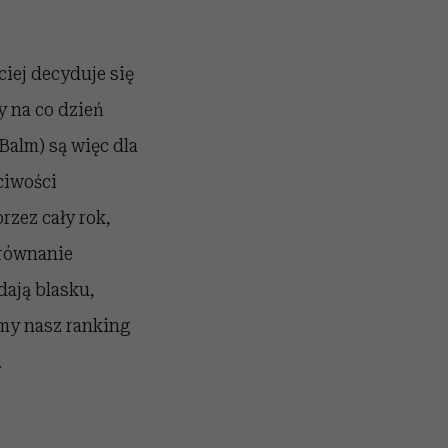
ciej decyduje się
y na co dzień
Balm) są więc dla
ciwości
rzez cały rok,
yrównanie
dają blasku,
amy nasz ranking
.