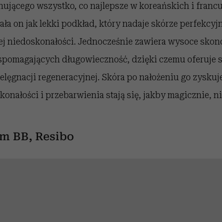
nującego wszystko, co najlepsze w koreańskich i franc
ła on jak lekki podkład, który nadaje skórze perfekcyjn
 jej niedoskonałości. Jednocześnie zawiera wysoce sko
spomagających długowieczność, dzięki czemu oferuje s
ielęgnacji regeneracyjnej. Skóra po nałożeniu go zyskuj
konałości i przebarwienia stają się, jakby magicznie, 
em BB, Resibo