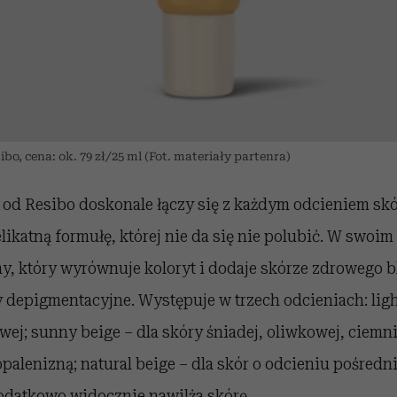
ibo, cena: ok. 79 zł/25 ml (Fot. materiały partenra)
 od Resibo doskonale łączy się z każdym odcieniem skó
elikatną formułę, której nie da się nie polubić. W swoim
y, który wyrównuje koloryt i dodaje skórze zdrowego b
 depigmentacyjne. Występuje w trzech odcieniach: light
owej; sunny beige – dla skóry śniadej, oliwkowej, ciemni
 opalenizną; natural beige – dla skór o odcieniu pośredn
odatkowo widocznie nawilża skórę.