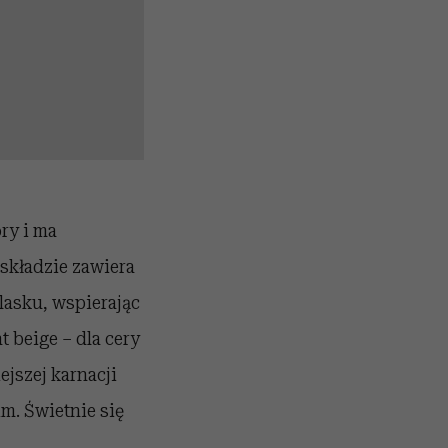
ry i ma
 składzie zawiera
lasku, wspierając
 beige – dla cery
ejszej karnacji
im. Świetnie się