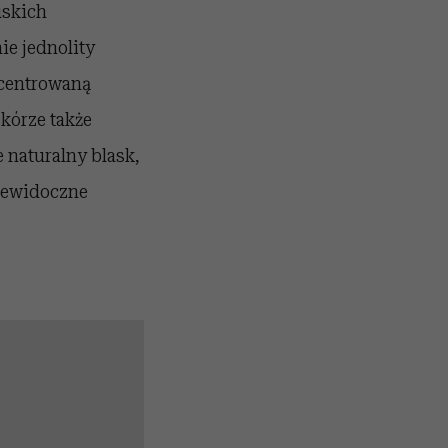
uskich
ie jednolity
ncentrowaną
kórze także
e naturalny blask,
niewidoczne