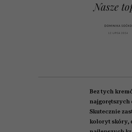
kawę z Kasią Miller”, s.
rachunek sumienia
modelowania
weterynarz”
Nasze to
odc. 7]
DOMINIKA SOĆK
12 LIPCA 2024
Bez tych kremó
najgorętszych d
Skutecznie zas
koloryt skóry,
najlepszych kr