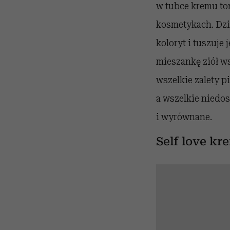
w tubce kremu to
kosmetykach. Dzia
koloryt i tuszuje
mieszankę ziół w
wszelkie zalety p
a wszelkie niedos
i wyrównane.
Self love kr