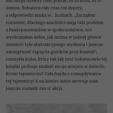
mu odtąd dziwny cień, postać, ni to stróż, ni to
demon. Bohatera cały czas coś dręczy,
a odpowiedzi szuka w... liczbach. „Zacząłem
rozumieć, dlaczego szachiści mają taki problem
z funkcjonowaniem w społeczeństwie, nie
wyobrażałem sobie, jak można w jednej głowie
zmieścić tyle abstrakcyjnego myślenia i jeszcze
umiejętność zapięcia guzików przy koszuli”,
rozmyśla Kuba, który tak jak inni bohaterowie tej
książki próbuje znaleźć swoje miejsce w świecie.
Brzmi tajemniczo? Cała frajda z rozsupływania
tej tajemnicy! A na koniec autor serwuje nam
jeszcze niemały zwrot akcji.