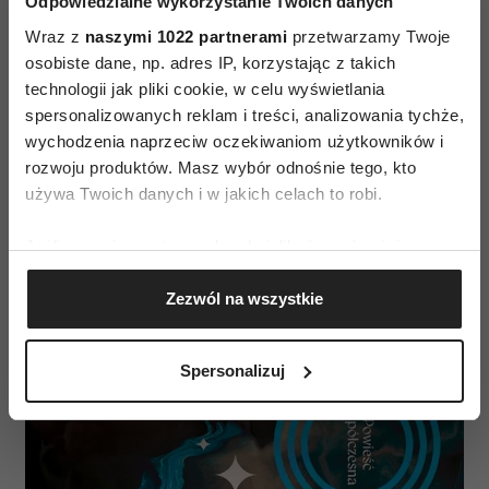
Odpowiedzialne wykorzystanie Twoich danych
Wraz z
naszymi 1022 partnerami
przetwarzamy Twoje
osobiste dane, np. adres IP, korzystając z takich
technologii jak pliki cookie, w celu wyświetlania
spersonalizowanych reklam i treści, analizowania tychże,
wychodzenia naprzeciw oczekiwaniom użytkowników i
rozwoju produktów. Masz wybór odnośnie tego, kto
używa Twoich danych i w jakich celach to robi.
Jeśli wyrazisz na to zgodę, chcielibyśmy również:
Gromadzić dane dotyczące Twojej lokalizacji
Zezwól na wszystkie
geograficznej z dokładnością nawet do kilku metrów
Identyfikować Twoje urządzenie, aktywnie
analizując charakteryzującego je zbiory danych
Spersonalizuj
(fingerprinting, czyli wirtualny odcisk palca)
Dowiedz się więcej odnośnie tego, jak Twoje osobiste
dane są przetwarzane oraz ustaw własne preferencje w
sekcji szczegółów
. W Deklaracji plików cookie możesz