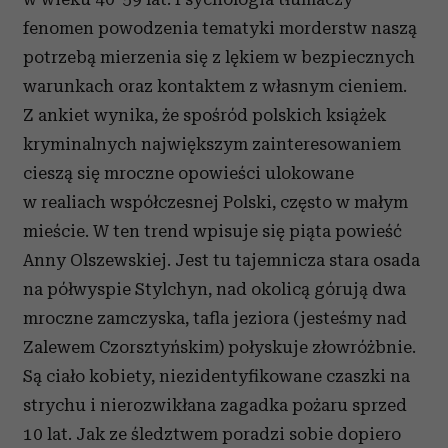
fenomen powodzenia tematyki morderstw naszą
potrzebą mierzenia się z lękiem w bezpiecznych
warunkach oraz kontaktem z własnym cieniem.
Z ankiet wynika, że spośród polskich książek
kryminalnych największym zainteresowaniem
cieszą się mroczne opowieści ulokowane
w realiach współczesnej Polski, często w małym
mieście. W ten trend wpisuje się piąta powieść
Anny Olszewskiej. Jest tu tajemnicza stara osada
na półwyspie Stylchyn, nad okolicą górują dwa
mroczne zamczyska, tafla jeziora (jesteśmy nad
Zalewem Czorsztyńskim) połyskuje złowróżbnie.
Są ciało kobiety, niezidentyfikowane czaszki na
strychu i nierozwikłana zagadka pożaru sprzed
10 lat. Jak ze śledztwem poradzi sobie dopiero