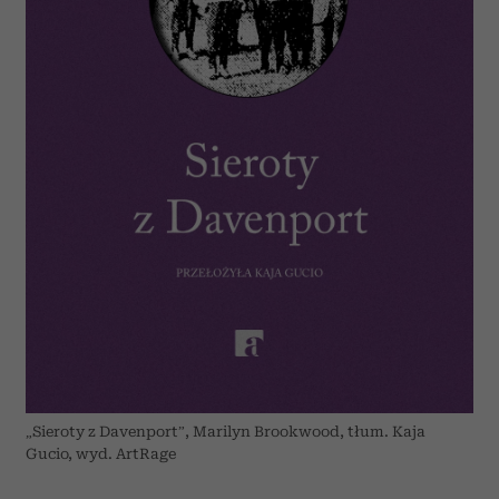
„Sieroty z Davenport”, Marilyn Brookwood, tłum. Kaja
Gucio, wyd. ArtRage