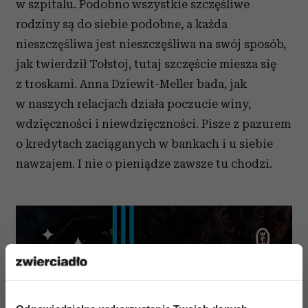
w szpitalu. Podobno wszystkie szczęśliwe
rodziny są do siebie podobne, a każda
nieszczęśliwa jest nieszczęśliwa na swój sposób,
jak twierdził Tołstoj, tutaj szczęście miesza się
z troskami. Anna Dziewit-Meller bada, jak
w naszych relacjach działa poczucie winy,
wdzięczności i niewdzięczności. Pisze z pazurem
o kredytach zaciąganych w bankach i u siebie
nawzajem. I nie o pieniądze zawsze tu chodzi.