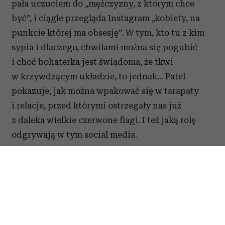
pała uczuciem do „mężczyzny, z którym chce
być”, i ciągle przegląda Instagram „kobiety, na
punkcie której ma obsesję”. W tym, kto tu z kim
sypia i dlaczego, chwilami można się pogubić
i choć bohaterka jest świadoma, że tkwi
w krzywdzącym układzie, to jednak... Patel
pokazuje, jak można wpakować się w tarapaty
i relacje, przed którymi ostrzegały nas już
z daleka wielkie czerwone flagi. I też jaką rolę
odgrywają w tym social media.