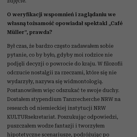
zdjęcie.
O wery
fikacji wspomnie
ń i zagl
ądaniu we
w
łasn
ą to
żsamo
ść opowiadał spektakl „Café
Müller”, prawda?
Był czas, że bardzo często zadawałem sobie
pytanie, co by było, gdyby moi rodzice nie
podjęli decyzji o powrocie do kraju. W filozofii
odczucie nostalgii za rzeczami, które się nie
wydarzyły, nazywa się widmontologią.
Postanowiłem więc odszukać te swoje duchy.
Dostałem stypendium Tanzrecherche NRW na
research od niemieckiej instytucji NRW
KULTURsekretariat. Poszukując odpowiedzi,
puszczałem wodze fantazji i tworzyłem
hipotetyczne scenariusze, podróżując po