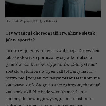
Dominik Więcek (Fot. Aga Bilska)
Czy w tańcu i choreogra
fii rywalizuje si
ę tak
jak w sporcie?
Ja nie czuję, żeby to była rywalizacja. Oczywiście
jako środowisko poruszamy się w kontekście
grantów, konkursów, stypendiów. „Glory Game”
zostało wyłonione w open call [otwarty nabór –
przyp. red.] zorganizowanym przez teatr Komuna
Warszawa, do którego zostało zgłoszonych ponad
200 spektakli. Nie będę więc kłamał, że nie
stajemy do pewnego wyścigu, bo nieustannie
walczymy o szanse, jednak nie odczuwam