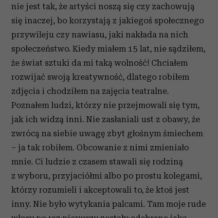
nie jest tak, że artyści noszą się czy zachowują
się inaczej, bo korzystają z jakiegoś społecznego
przywileju czy nawiasu, jaki nakłada na nich
społeczeństwo. Kiedy miałem 15 lat, nie sądziłem,
że świat sztuki da mi taką wolność! Chciałem
rozwijać swoją kreatywność, dlatego robiłem
zdjęcia i chodziłem na zajęcia teatralne.
Poznałem ludzi, którzy nie przejmowali się tym,
jak ich widzą inni. Nie zasłaniali ust z obawy, że
zwrócą na siebie uwagę zbyt głośnym śmiechem
– ja tak robiłem. Obcowanie z nimi zmieniało
mnie. Ci ludzie z czasem stawali się rodziną
z wyboru, przyjaciółmi albo po prostu kolegami,
którzy rozumieli i akceptowali to, że ktoś jest
inny. Nie było wytykania palcami. Tam moje rude
włosy po raz pierwszy zostały odebrane jako