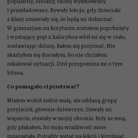
popularny, lubiany, raczej wyśmiewany
i prześladowany. Bywały lekcje, gdy dzieciaki
z klasy umawiały się, że będą mi dokuczać.
W gimnazjum na korytarzu zostałem popchnięty
i wystający pręt z kaloryfera wbił mi się w ciało,
zostawiając dziurę. Bałem się przyznać. Nie
skarżyłem się dorosłym, bo nie chciałem
eskalować sytuacji. Dziś przypomina mi o tym
blizna.
Co pomagało ci przetrwać?
Miałem wokół siebie małą, ale oddaną grupę
przyjaciół, głównie dziewczyn. Dawały mi
wsparcie, stawały w mojej obronie. Były ze mną,
gdy płakałem, bo moja wrażliwość mnie
przerastała. Potrafiły wstać na lekcji i krzyknąć,