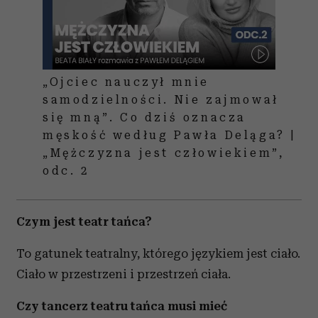
Partnerzy mogą połączyć te informacje z innymi danymi
otrzymanymi od Ciebie lub uzyskanymi podczas
korzystania z ich usług.
„Ojciec nauczył mnie
samodzielności. Nie zajmował
się mną”. Co dziś oznacza
męskość według Pawła Deląga? |
„Mężczyzna jest człowiekiem”,
odc. 2
Czym jest teatr tańca?
To gatunek teatralny, którego językiem jest ciało.
Ciało w przestrzeni i przestrzeń ciała.
Czy tancerz teatru tańca musi mieć