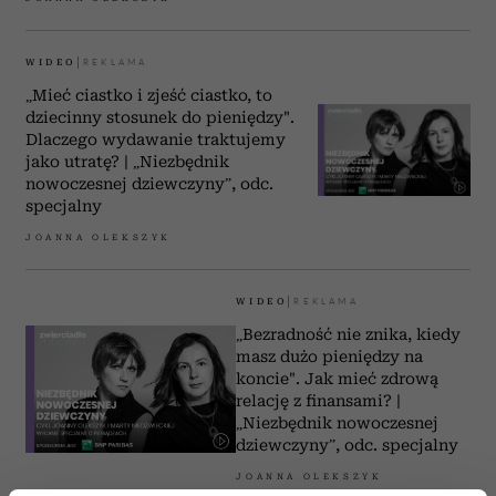
WIDEO
„Mieć ciastko i zjeść ciastko, to
dziecinny stosunek do pieniędzy".
Dlaczego wydawanie traktujemy
jako utratę? | „Niezbędnik
nowoczesnej dziewczyny”, odc.
specjalny
JOANNA OLEKSZYK
WIDEO
„Bezradność nie znika, kiedy
masz dużo pieniędzy na
koncie". Jak mieć zdrową
relację z finansami? |
„Niezbędnik nowoczesnej
dziewczyny”, odc. specjalny
JOANNA OLEKSZYK