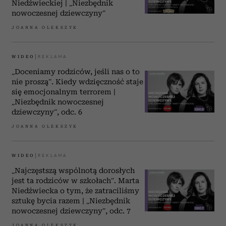
Niedźwieckiej | „Niezbędnik
nowoczesnej dziewczyny”
JOANNA OLEKSZYK
WIDEO
„Doceniamy rodziców, jeśli nas o to
nie proszą”. Kiedy wdzięczność staje
się emocjonalnym terrorem |
„Niezbędnik nowoczesnej
dziewczyny”, odc. 6
JOANNA OLEKSZYK
WIDEO
„Najczęstszą wspólnotą dorosłych
jest ta rodziców w szkołach”. Marta
Niedźwiecka o tym, że zatraciliśmy
sztukę bycia razem | „Niezbędnik
nowoczesnej dziewczyny”, odc. 7
JOANNA OLEKSZYK