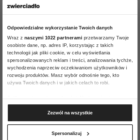
WIDEO
„Pustota wewnętrzna nie jest
Odpowiedzialne wykorzystanie Twoich danych
sexy". Jak być atrakcyjną i
niezdyscyplinowaną? |
Wraz z
naszymi 1022 partnerami
przetwarzamy Twoje
„Niezbędnik nowoczesnej
osobiste dane, np. adres IP, korzystając z takich
dziewczyny”, odc. 5
technologii jak pliki cookie, w celu wyświetlania
JOANNA OLEKSZYK
spersonalizowanych reklam i treści, analizowania tychże,
wychodzenia naprzeciw oczekiwaniom użytkowników i
rozwoju produktów. Masz wybór odnośnie tego, kto
WIDEO
używa Twoich danych i w jakich celach to robi.
„Wewnętrzny krytyk to najczęściej
sadysta”. Jak sobie nie dowalać? |
„Niezbędnik nowoczesnej
Jeśli wyrazisz na to zgodę, chcielibyśmy również:
dziewczyny”, odc. 4
Gromadzić dane dotyczące Twojej lokalizacji
Zezwól na wszystkie
geograficznej z dokładnością nawet do kilku metrów
Identyfikować Twoje urządzenie, aktywnie
WIDEO
analizując charakteryzującego je zbiory danych
Spersonalizuj
„Niezbędnik nowoczesnej
(fingerprinting, czyli wirtualny odcisk palca)