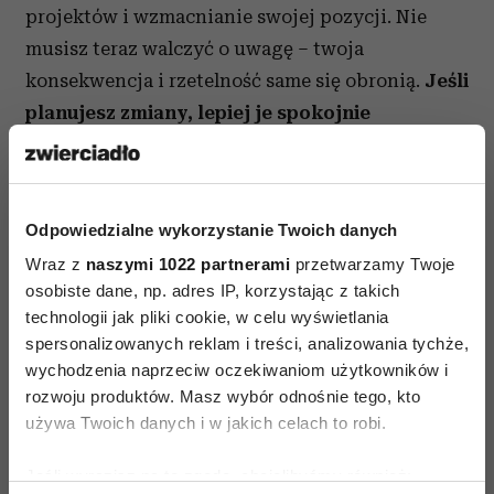
projektów i wzmacnianie swojej pozycji. Nie
musisz teraz walczyć o uwagę – twoja
konsekwencja i rzetelność same się obronią.
Jeśli
planujesz zmiany, lepiej je spokojnie
przygotować, niż działać impulsywnie.
Finansowo miesiąc zachęca do rozsądku.
To
idealny czas na planowanie budżetu,
Odpowiedzialne wykorzystanie Twoich danych
oszczędności i inwestowanie w rzeczy, które
Wraz z
naszymi 1022 partnerami
przetwarzamy Twoje
mają długoterminową wartość. Unikaj
osobiste dane, np. adres IP, korzystając z takich
technologii jak pliki cookie, w celu wyświetlania
niepotrzebnych wydatków, nawet jeśli chwilowo
spersonalizowanych reklam i treści, analizowania tychże,
kuszą.
wychodzenia naprzeciw oczekiwaniom użytkowników i
rozwoju produktów. Masz wybór odnośnie tego, kto
Horoskop miesięczny Byk – duch i
używa Twoich danych i w jakich celach to robi.
ciało
Jeśli wyrazisz na to zgodę, chcielibyśmy również: