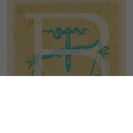
Wagi to osoby urodzone w dniach 23 września – 22
października. (Fot. Fototeca Gilardi/Getty Images)