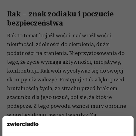
Rak
– znak zodiaku
i poczucie
bezpieczeństwa
Rak to temat bojaźliwości, nadwrażliwości,
nieufności, zdolności do cierpienia, dużej
podatności na zranienia. Nieprzystosowania do
tego, że życie wymaga aktywności, inicjatywy,
konfrontacji. Rak woli wycofywać się do swojej
skorupy niż walczyć. Postępuje tak z lęku przed
brutalnością życia, ze strachu przed brakiem
szacunku dla jego uczuć, boi się, że ktoś je
podepcze. Z tego powodu wznosi mury obronne
w postaci domu, swojej twierdzy. Za
nieruchomości w kosmogramie odpowiada dom
czwarty, przypisywany właśnie znakowi zodiaku