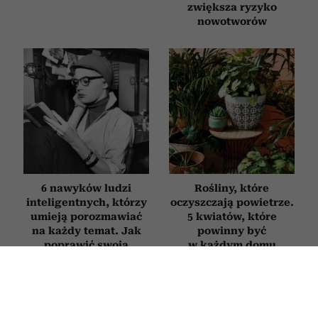
zwiększa ryzyko
nowotworów
6 nawyków ludzi
Rośliny, które
inteligentnych, którzy
oczyszczają powietrze.
umieją porozmawiać
5 kwiatów, które
na każdy temat. Jak
powinny być
poprawić swoją
w każdym domu
erudycję?
STYL ŻYCIA