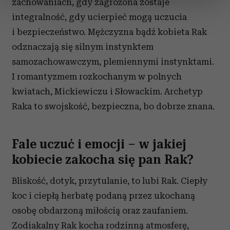
zachowaniach, gdy zagrożona zostaje
sekcji szczegółów
. W Deklaracji plików cookie możesz
zmienić lub wycofać swoją zgodę w dowolnej chwili.
integralność, gdy ucierpieć mogą uczucia
i bezpieczeństwo. Mężczyzna bądź kobieta Rak
Wykorzystujemy pliki cookie do spersonalizowania treści
odznaczają się silnym instynktem
i reklam, aby oferować funkcje społecznościowe i
samozachowawczym, plemiennymi instynktami.
analizować ruch w naszej witrynie. Informacje o tym, jak
I romantyzmem rozkochanym w polnych
korzystasz z naszej witryny, udostępniamy partnerom
społecznościowym, reklamowym i analitycznym.
kwiatach, Mickiewiczu i Słowackim. Archetyp
Partnerzy mogą połączyć te informacje z innymi danymi
Raka to swojskość, bezpieczna, bo dobrze znana.
otrzymanymi od Ciebie lub uzyskanymi podczas
korzystania z ich usług.
Fale uczuć i emocji
– w jakiej
kobiecie zakocha się pan Rak?
Bliskość, dotyk, przytulanie, to lubi Rak. Ciepły
koc i ciepłą herbatę podaną przez ukochaną
osobę obdarzoną miłością oraz zaufaniem.
Zodiakalny Rak kocha rodzinną atmosferę,