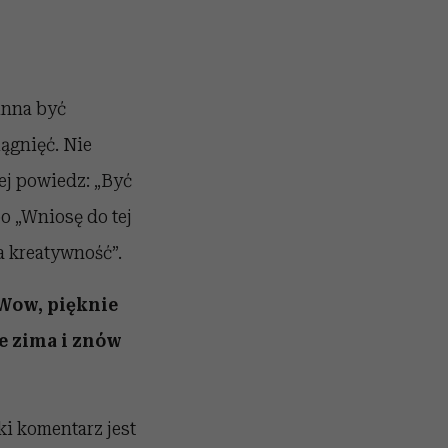
winna być
ągnięć. Nie
ej powiedz: „Być
bo „Wniosę do tej
a kreatywność”.
 „Wow, pięknie
ie zima i znów
ki komentarz jest