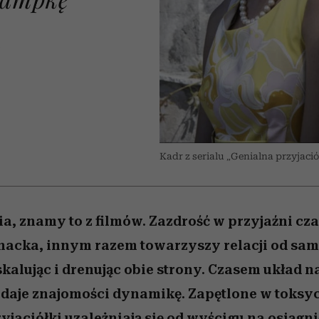
nice
edź
 5,
ć
sezon jesień–zima 2026/27
zaskakujący faworyt
Miller s. 5, odc. 6]
zupełny brak ogł
girls”
A
Kadr z serialu „Genialna przyjaci
ia, znamy to z filmów. Zazdrość w przyjaźni c
enacka, innym razem towarzyszy relacji od sa
skalując i drenując obie strony. Czasem układ n
daje znajomości dynamikę. Zapętlone w toksy
yjaciółki uzależniają się od wyścigu na osiągni