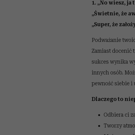
1. „No wiesz, ja
„Świetnie, że aw
„Super, że założ
Podważanie twoic
Zamiast docenić t
sukces wynika wył
innych osób. Moż
pewność siebie i 
Dlaczego to nie
Odbiera ci z
Tworzy atmos