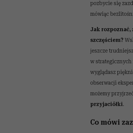
pozbycie się zazd
mówiąc bezlitośni
Jak rozpoznać, 
szczęściem?
Wsk
jeszcze trudniejs
w strategicznych
wyglądasz pięknie
obserwacji eksper
możemy przyjrzeć
przyjaciółki
.
Co mówi zaz