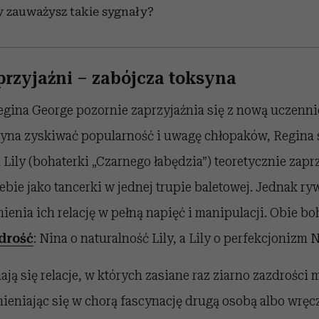
y zauważysz takie sygnały?
przyjaźni – zabójcza toksyna
egina George pozornie zaprzyjaźnia się z nową uczenn
zyna zyskiwać popularność i uwagę chłopaków, Regina 
 Lily (bohaterki „Czarnego łabędzia”) teoretycznie zaprz
iebie jako tancerki w jednej trupie baletowej. Jednak ry
ienia ich relację w pełną napięć i manipulacji. Obie bo
drość
: Nina o naturalność Lily, a Lily o perfekcjonizm 
ają się relacje, w których zasiane raz ziarno zazdrości
zmieniając się w chorą fascynację drugą osobą albo wręc