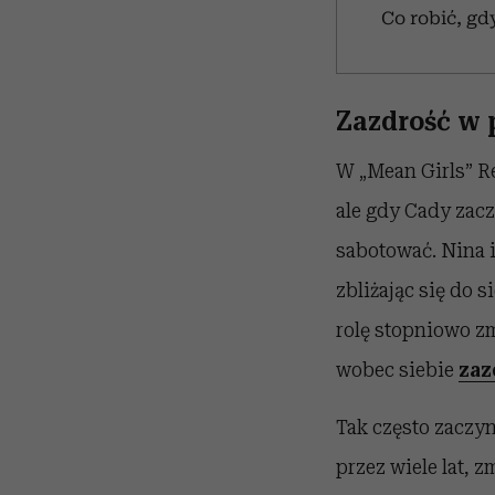
Co robić, gd
Zazdrość w 
W „Mean Girls” R
ale gdy Cady zac
sabotować. Nina i
zbliżając się do s
rolę stopniowo zm
wobec siebie
zaz
Tak często zaczyn
przez wiele lat, 