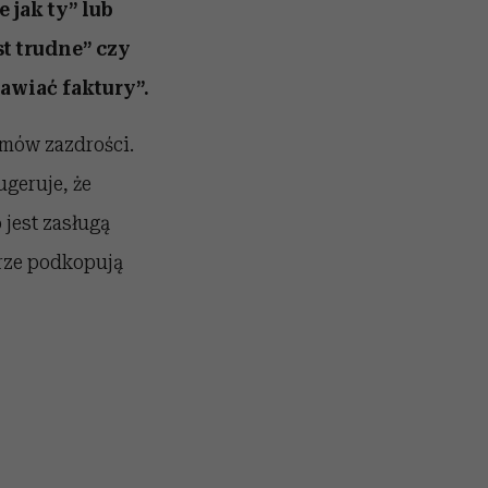
 jak ty” lub
st trudne” czy
tawiać faktury”.
omów zazdrości.
ugeruje, że
 jest zasługą
arze podkopują