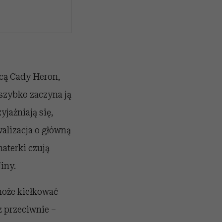
icą Cady Heron,
szybko zaczyna ją
yjaźniają się,
walizacja o główną
haterki czują
Niny.
 może kiełkować
z przeciwnie –