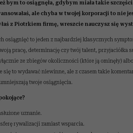
 też bym to osiągnęła, gdybym miała takie szczęście
ansowałaś, ale chyba w twojej korporacji to nie je
yłaś z Piotrkiem firmę, wreszcie nauczysz się wys
h osiągnięć to jeden z najbardziej klasycznych sympt
woją pracę, determinację czy twój talent, przyjaciółka s
ącznie ze zbiegów okoliczności (które ją ominęły) albo
e się to wydawać niewinne, ale z czasem takie koment
umniejszają twoje osiągnięcia.
pokojące?
asłużone uznanie.
ferę rywalizacji zamiast wsparcia.