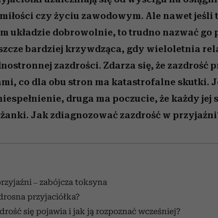
iłości czy życiu zawodowym. Ale nawet jeśli t
ym układzie dobrowolnie, to trudno nazwać go p
eszcze bardziej krzywdząca, gdy wieloletnia rel
nostronnej zazdrości. Zdarza się, że zazdrość p
mi, co dla obu stron ma katastrofalne skutki. 
niespełnienie, druga ma poczucie, że każdy jej 
eżanki. Jak zdiagnozować zazdrość w przyjaźni
rzyjaźni – zabójcza toksyna
drosna przyjaciółka?
drość się pojawia i jak ją rozpoznać wcześniej?