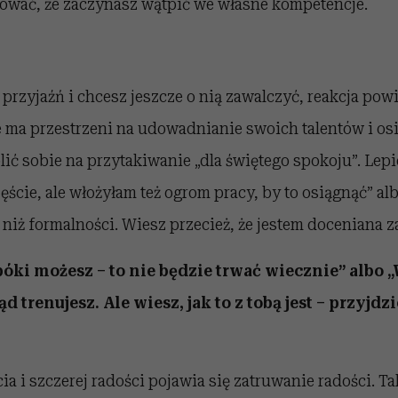
wać, że zaczynasz wątpić we własne kompetencje.
e przyjaźń i chcesz jeszcze o nią zawalczyć, reakcja po
 ma przestrzeni na udowadnianie swoich talentów i osi
ić sobie na przytakiwanie „dla świętego spokoju”. Lepi
ście, ale włożyłam też ogrom pracy, by to osiągnąć” al
 niż formalności. Wiesz przecież, że jestem doceniana z
opóki możesz – to nie będzie trwać wiecznie” albo
 trenujesz. Ale wiesz, jak to z tobą jest – przyjdz
a i szczerej radości pojawia się zatruwanie radości. Ta