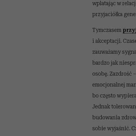
wplatając w relac
przyjaciółka gene
Tymczasem
przy
i akceptacji. Cza
zauważamy sygnałó
bardzo jak niespr
osobę. Zazdrość –
emocjonalnej mani
bo często wypiera
Jednak tolerowani
budowania zdrowy
sobie wyjaśnić. 