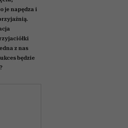
o je napędza i
rzyjaźnią.
acja
rzyjaciółki
Jedna z nas
sukces będzie
?