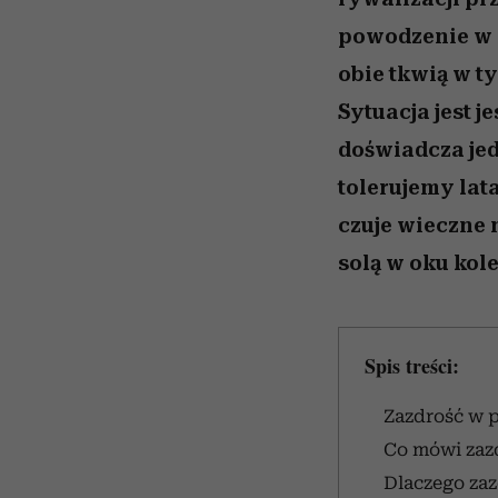
powodzenie w m
obie tkwią w t
Sytuacja jest j
doświadcza jed
tolerujemy lata
czuje wieczne 
solą w oku kol
Spis treści:
Zazdrość w p
Co mówi zaz
Dlaczego zaz