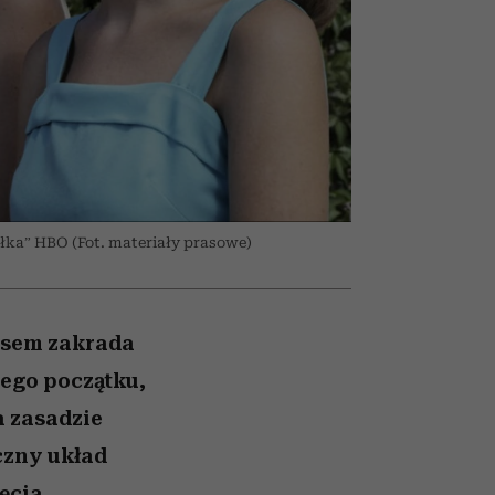
ady
to dla nich zarwiesz noc
Auschwitz
ółka” HBO (Fot. materiały prasowe)
zasem zakrada
mego początku,
a zasadzie
czny układ
ęcia,