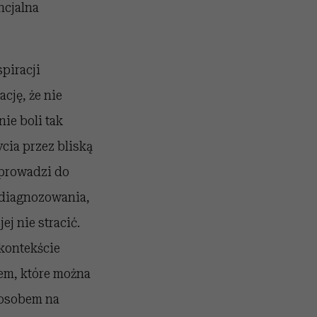
ncjalna
piracji
cję, że nie
ie boli tak
cia przez bliską
 prowadzi do
 zdiagnozowania,
j nie stracić.
 kontekście
em, które można
posobem na