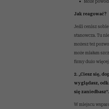
Może powodo
Jak reagować?
Jeśli cenisz sobi
stanowcza. Tu nie
możesz też pozwol
może miałam szczę
firmy dużo więcej
2. „Ciesz się, d
wyglądasz, odkąd
się zaniedbasz”.
W miejscu wsparci