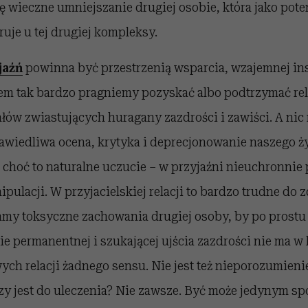
ję wieczne umniejszanie drugiej osobie, która jako pote
ruje u tej drugiej kompleksy.
jaźń
powinna być przestrzenią wsparcia, wzajemnej ins
sem tak bardzo pragniemy pozyskać albo podtrzymać rela
w zwiastujących huragany zazdrości i zawiści. A nic n
awiedliwa ocena, krytyka i deprecjonowanie naszego ży
 choć to naturalne uczucie – w przyjaźni nieuchronnie
pulacji. W przyjacielskiej relacji to bardzo trudne do
my toksyczne zachowania drugiej osoby, by po prostu je
e permanentnej i szukającej ujścia zazdrości nie ma w
ch relacji żadnego sensu. Nie jest też nieporozumieni
Czy jest do uleczenia? Nie zawsze. Być może jedynym s