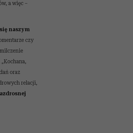
ów, a więc –
ć się naszym
omentarze czy
 milczenie
u „Kochana,
adań oraz
drowych relacji,
azdrosnej