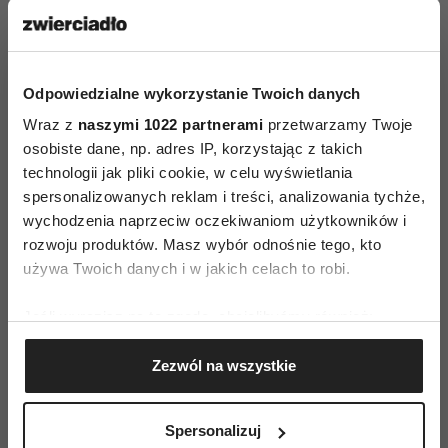
Odpowiedzialne wykorzystanie Twoich danych
Wraz z
naszymi 1022 partnerami
przetwarzamy Twoje
osobiste dane, np. adres IP, korzystając z takich
technologii jak pliki cookie, w celu wyświetlania
spersonalizowanych reklam i treści, analizowania tychże,
wychodzenia naprzeciw oczekiwaniom użytkowników i
rozwoju produktów. Masz wybór odnośnie tego, kto
używa Twoich danych i w jakich celach to robi.
Jeśli wyrazisz na to zgodę, chcielibyśmy również:
Gromadzić dane dotyczące Twojej lokalizacji
Zezwól na wszystkie
geograficznej z dokładnością nawet do kilku metrów
Identyfikować Twoje urządzenie, aktywnie
analizując charakteryzującego je zbiory danych
Spersonalizuj
(fingerprinting, czyli wirtualny odcisk palca)