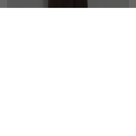
Reserved, Trencz z imitacji zamszu, 359,99 zł (Fot. materiały
prasowe)