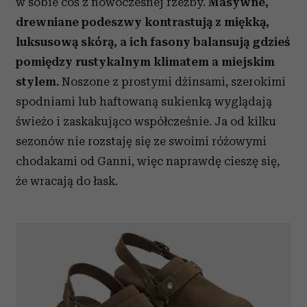
w sobie coś z nowoczesnej rzeźby.
Masywne,
drewniane podeszwy kontrastują z miękką,
luksusową skórą, a ich fasony balansują gdzieś
pomiędzy rustykalnym klimatem a miejskim
stylem.
Noszone z prostymi dżinsami, szerokimi
spodniami lub haftowaną sukienką wyglądają
świeżo i zaskakująco współcześnie. Ja od kilku
sezonów nie rozstaję się ze swoimi różowymi
chodakami od Ganni, więc naprawdę cieszę się,
że wracają do łask.