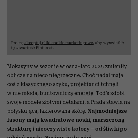
Proszę
akceptuj pliki cookie marketingowe
, aby wyświetlić
tę zawartość Pinterest.
Mokasyny w sezonie wiosna–lato 2025 zmieniły
oblicze na nieco niegrzeczne. Choć nadal mają
coś z klasycznego szyku, projektanci tchnęli
w nie młodą, buntowniczą energię. Tod’s zdobi
swoje modele złotymi detalami, a Prada stawia na
połyskującą, lakierowaną skórę.
Najmodniejsze
fasony mają kwadratowe noski, marszczoną
strukturę i nieoczywiste kolory – od śliwki po
odcień masła. Nosimy je do mini,