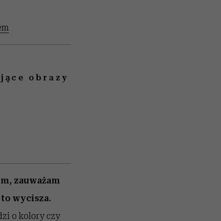
hem
jące obrazy
wym, zauważam
 to wycisza.
dzi o kolory czy