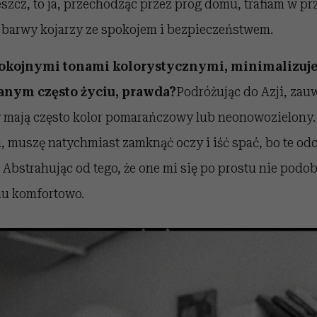
eszcz, to ja, przechodząc przez próg domu, trafiam w pr
 barwy kojarzy ze spokojem i bezpieczeństwem.
spokojnymi tonami kolorystycznymi, minimalizuj
nym często życiu, prawda?
Podróżując do Azji, zau
y mają często kolor pomarańczowy lub neonowozielony
, muszę natychmiast zamknąć oczy i iść spać, bo te odc
 Abstrahując od tego, że one mi się po prostu nie podoba
iu komfortowo.