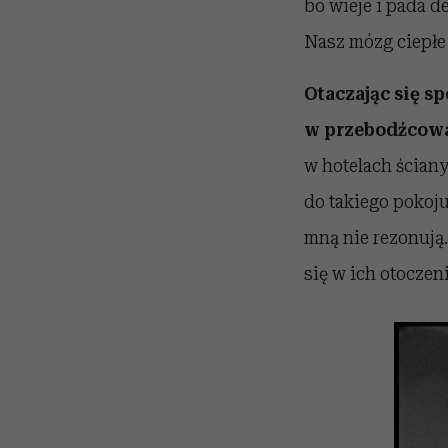
bo wieje i pada d
Nasz mózg ciepłe
Otaczając się 
w przebodźcowa
w hotelach ścian
do takiego pokoju
mną nie rezonują.
się w ich otoczen