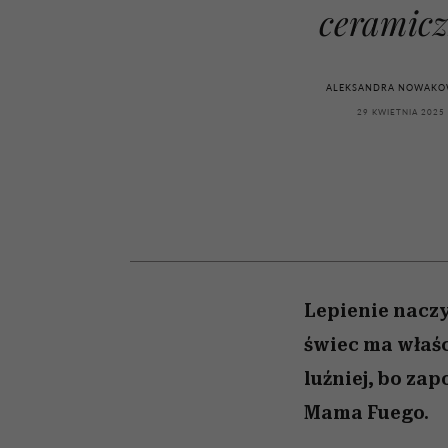
kawę z Kasią Miller”, s.
zupełny brak ogłady
girls”
ceramic
odc. 7]
ALEKSANDRA NOWAKO
29 KWIETNIA 2025
Lepienie naczy
świec ma właśc
luźniej, bo za
Mama Fuego.