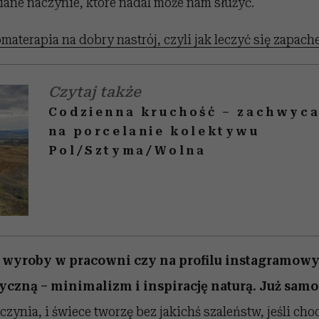
niane naczynie, które nadal może nam służyć.
materapia na dobry nastrój, czyli jak leczyć się zapac
Czytaj także
Codzienna kruchość – zachwyca
na porcelanie kolektywu
Pol/Sztyma/Wolna
e wyroby w pracowni czy na profilu instagramo
tyczną – minimalizm i inspirację naturą. Już samo
czynia, i świece tworzę bez jakichś szaleństw, jeśli cho