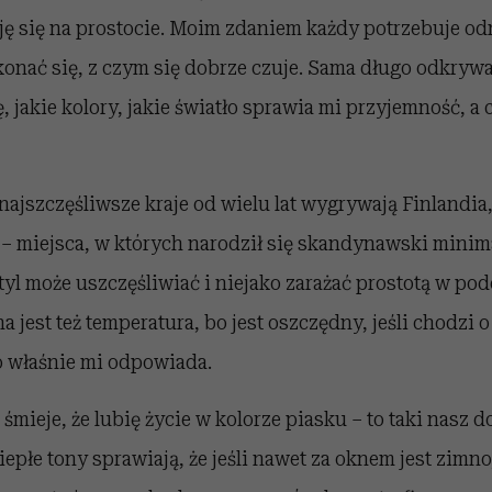
ję się na prostocie. Moim zdaniem każdy potrzebuje od
konać się, z czym się dobrze czuje. Sama długo odkrywa
ę, jakie kolory, jakie światło sprawia mi przyjemność, a
ajszczęśliwsze kraje od wielu lat wygrywają Finlandia
 – miejsca, w których narodził się skandynawski mini
tyl może uszczęśliwiać i niejako zarażać prostotą w pod
a jest też temperatura, bo jest oszczędny, jeśli chodzi o
to właśnie mi odpowiada.
śmieje, że lubię życie w kolorze piasku – to taki nasz d
epłe tony sprawiają, że jeśli nawet za oknem jest zimno,