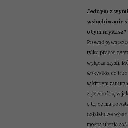
Jednym z wym
wsłuchiwanie si
o tym myślisz?
Prowadzę warsztat
tylko proces twor
wyłącza myśli. Mó
wszystko, co tru
w którym zanurzaj
z pewnością w jak
o to, co ma powsta
działało we własn
można ulepić coś 