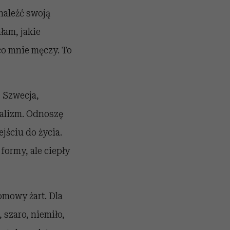
naleźć swoją
łam, jakie
 co mnie męczy. To
, Szwecja,
malizm. Odnoszę
ejściu do życia.
 formy, ale ciepły
omowy żart. Dla
 szaro, niemiło,