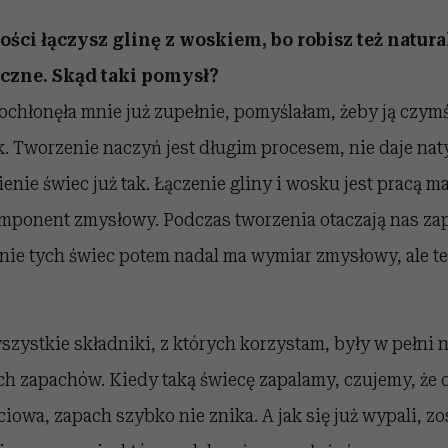
ości łączysz glinę z woskiem, bo robisz też natur
czne. Skąd taki pomysł?
chłonęła mnie już zupełnie, pomyślałam, żeby ją czymś
. Tworzenie naczyń jest długim procesem, nie daje na
bienie świec już tak. Łączenie gliny i wosku jest pracą 
mponent zmysłowy. Podczas tworzenia otaczają nas za
nie tych świec potem nadal ma wymiar zmysłowy, ale te
szystkie składniki, z których korzystam, były w pełni n
ch zapachów. Kiedy taką świecę zapalamy, czujemy, że o
iowa, zapach szybko nie znika. A jak się już wypali, zo