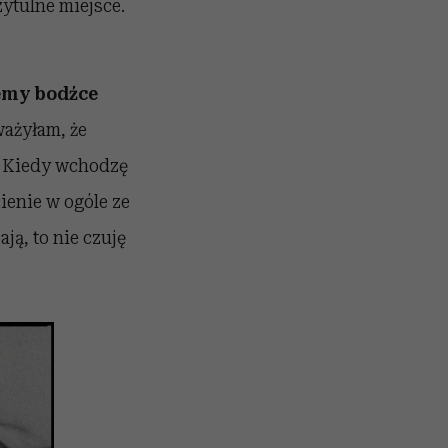
zytulne miejsce.
emy bodźce
ważyłam, że
. Kiedy wchodzę
ienie w ogóle ze
ją, to nie czuję