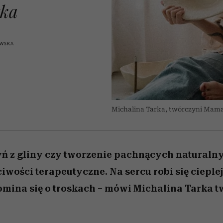
 5,
kwestie, o których wciąż
skutki dla związku i dla
Miller s. 5, odc. 6]
Raport Lyst ujaw
zka
boimy się mówić
partnerki
najbardziej pożąd
ubrania i marki se
WSKA
Michalina Tarka, twórczyni Mama
ń z gliny czy tworzenie pachnących naturaln
iwości terapeutyczne. Na sercu robi się cieplej
pomina się o troskach – mówi Michalina Tarka 