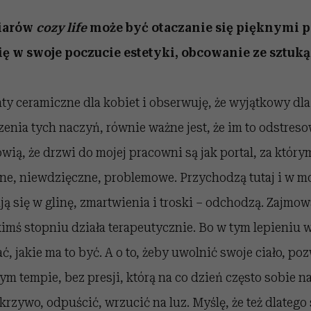
iarów
cozy life
może być otaczanie się pięknymi 
ę w swoje poczucie estetyki, obcowanie ze sztuką
y ceramiczne dla kobiet i obserwuję, że wyjątkowy dla 
zenia tych naczyń, równie ważne jest, że im to odstres
wią, że drzwi do mojej pracowni są jak portal, za który
dne, niewdzięczne, problemowe. Przychodzą tutaj i w m
ą się w glinę, zmartwienia i troski – odchodzą. Zajmow
imś stopniu działa terapeutycznie. Bo w tym lepieniu w
ć, jakie ma to być. A o to, żeby uwolnić swoje ciało, po
ym tempie, bez presji, którą na co dzień często sobie n
krzywo, odpuścić, wrzucić na luz. Myślę, że też dlatego 