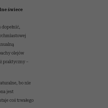
alne świece
 dopełnić,
tychmiastowej
manualną
pachy olejów
ż praktyczny –
aturalne, bo nie
na jest
staje coś trwałego