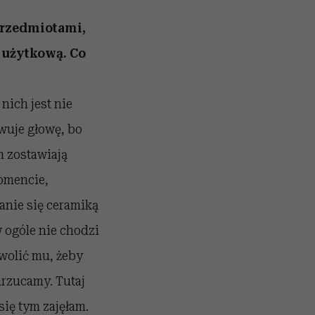
przedmiotami,
 użytkową. Co
nich jest nie
owuje głowę, bo
m zostawiają
omencie,
anie się ceramiką
 ogóle nie chodzi
zwolić mu, żeby
arzucamy. Tutaj
się tym zajęłam.