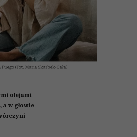
nił
relację z pieniędzmi
ane
zonu
 Fuego (Fot. Maria Skarbek-Cała)
ymi olejami
, a w głowie
twórczyni