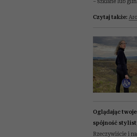
– szklane lub gli
Czytaj także:
Aro
Oglądając twoj
spójność stylis
Rzeczywiście i na