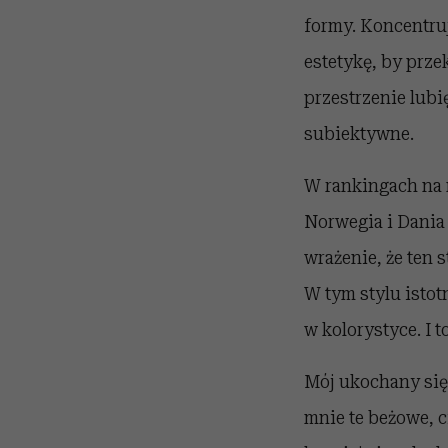
formy. Koncentru
estetykę, by prze
przestrzenie lubi
subiektywne.
W rankingach na n
Norwegia i Dania
wrażenie, że ten s
W tym stylu istotn
w kolorystyce. I 
Mój ukochany się 
mnie te beżowe, ci