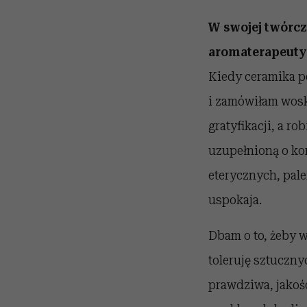
W swojej twórcz
aromaterapeuty
Kiedy ceramika po
i zamówiłam wosk
gratyfikacji, a ro
uzupełnioną o ko
eterycznych, pale
uspokaja.
Dbam o to, żeby w
toleruję sztuczny
prawdziwa, jakośc