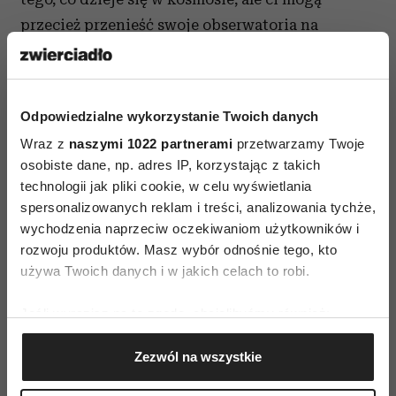
przecież przenieść swoje obserwatoria na
bezludne obszary. Gorzej mają zwierzęta
i rośliny. Brak ciemności w nocy wpływa na wiele
aspektów zachowań flory i fauny, zaburzając
Odpowiedzialne wykorzystanie Twoich danych
naturalne dobowe i roczne cykle światła
Wraz z
naszymi 1022 partnerami
przetwarzamy Twoje
i ciemności.
osobiste dane, np. adres IP, korzystając z takich
technologii jak pliki cookie, w celu wyświetlania
Zanieczyszczenie światłem może zakłócać
spersonalizowanych reklam i treści, analizowania tychże,
orientację przestrzenną zwierząt. Ogranicza też
wychodzenia naprzeciw oczekiwaniom użytkowników i
ich możliwość zdobywania pożywienia, wpływa
rozwoju produktów. Masz wybór odnośnie tego, kto
na rozmnażanie, a nawet komunikację. Podobnie
używa Twoich danych i w jakich celach to robi.
jest w przypadku ludzi. Nadmiar sztucznego
Jeśli wyrazisz na to zgodę, chcielibyśmy również:
światła w nocy zmienia nasz naturalny cykl
Gromadzić dane dotyczące Twojej lokalizacji
dobowy.
Zezwól na wszystkie
geograficznej z dokładnością nawet do kilku metrów
Identyfikować Twoje urządzenie, aktywnie