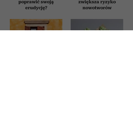
poprawić swoją
zwiększa ryzyko
erudycję?
nowotworów
Kwiaty na balkon
Najlepsze kwiaty
w pełnym słońcu. Oto
doniczkowe na
5 roślin, które
prezent. Oto 5 roślin
przetrwają nawet
idealnych na
największe upały
parapetówkę, ślub czy
urodziny