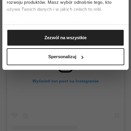
rozwoju produktów. Masz wybór odnośnie tego, kto
używa Twoich danych i w jakich celach to robi.
Jeśli wyrazisz na to zgodę, chcielibyśmy również:
Gromadzić dane dotyczące Twojej lokalizacji
Zezwól na wszystkie
geograficznej z dokładnością nawet do kilku metrów
Identyfikować Twoje urządzenie, aktywnie
analizując charakteryzującego je zbiory danych
Spersonalizuj
(fingerprinting, czyli wirtualny odcisk palca)
Dowiedz się więcej odnośnie tego, jak Twoje osobiste
dane są przetwarzane oraz ustaw własne preferencje w
Wyświetl ten post na Instagramie
sekcji szczegółów
. W Deklaracji plików cookie możesz
zmienić lub wycofać swoją zgodę w dowolnej chwili.
Wykorzystujemy pliki cookie do spersonalizowania treści
i reklam, aby oferować funkcje społecznościowe i
analizować ruch w naszej witrynie. Informacje o tym, jak
korzystasz z naszej witryny, udostępniamy partnerom
społecznościowym, reklamowym i analitycznym.