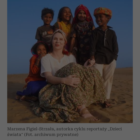
Marzena Figiel-Strzała, autorka cyklu reportaży „Dzieci
świata” (Fot. archiwum prywatne)