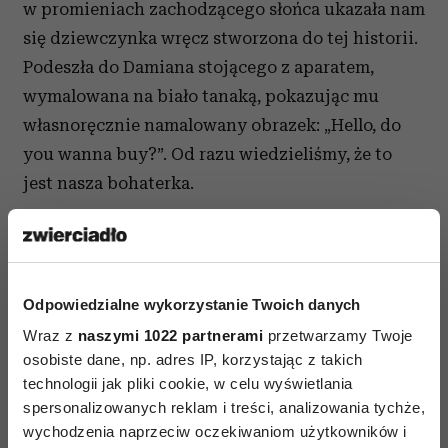
w promieniach zachodzącego słońca ukazała nam
się dziewczynka wręcz stworzona do tej historii.
Podeszła do Damiana stojącego z aparatem,
wymalowana na biało tanaką, pokazując mu
własnoręcznie namalowany obrazek: „Hello, do
you wanna buy?”. Od razu wiedzieliśmy, że to
jest nasza bohaterka.
Tak było ostatnio w Mumbaju, gdzie byliśmy
tylko przejazdem, a mnie zamarzył się materiał
o ulicznych akrobatkach. Gdy szłam ulicą,
Odpowiedzialne wykorzystanie Twoich danych
w pewnym momencie zobaczyłam dziewczynkę
Wraz z
naszymi 1022 partnerami
przetwarzamy Twoje
w niebieskiej sukience, która unosiła się nad
osobiste dane, np. adres IP, korzystając z takich
tłumem ludzi, tańcząc na linie. To była Madu,
technologii jak pliki cookie, w celu wyświetlania
dziewczynka ulicy.
spersonalizowanych reklam i treści, analizowania tychże,
wychodzenia naprzeciw oczekiwaniom użytkowników i