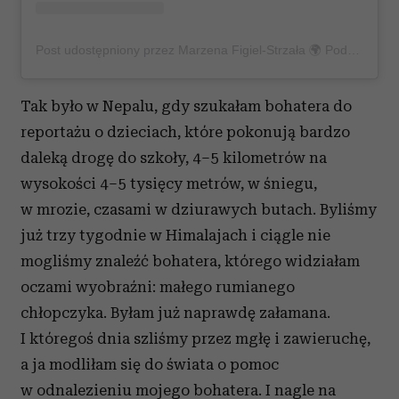
Partnerzy mogą połączyć te informacje z innymi danymi
otrzymanymi od Ciebie lub uzyskanymi podczas
Post udostępniony przez Marzena Figiel-Strzała 🌍 Podróże Reportaże Ludzie (@marzena.tellingstories)
korzystania z ich usług.
Tak było w Nepalu, gdy szukałam bohatera do
reportażu o dzieciach, które pokonują bardzo
daleką drogę do szkoły, 4–5 kilometrów na
wysokości 4–5 tysięcy metrów, w śniegu,
w mrozie, czasami w dziurawych butach. Byliśmy
już trzy tygodnie w Himalajach i ciągle nie
mogliśmy znaleźć bohatera, którego widziałam
oczami wyobraźni: małego rumianego
chłopczyka. Byłam już naprawdę załamana.
I któregoś dnia szliśmy przez mgłę i zawieruchę,
a ja modliłam się do świata o pomoc
w odnalezieniu mojego bohatera. I nagle na