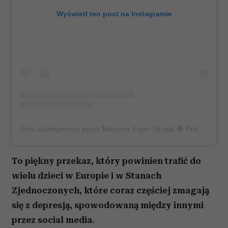
Wyświetl ten post na Instagramie
Post udostępniony przez Marzena Figiel-Strzała 🌍 Podróże Reportaże Ludzie (@marzena.tellingstories)
To piękny przekaz, który powinien trafić do
wielu dzieci w Europie i w Stanach
Zjednoczonych, które coraz częściej zmagają
się z depresją, spowodowaną między innymi
przez social media.