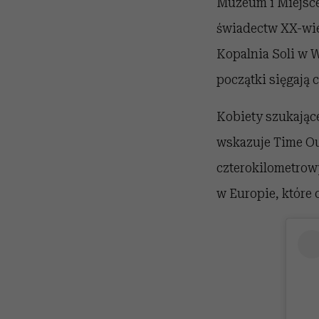
Muzeum i Miejsce
świadectw XX-wie
Kopalnia Soli w 
początki sięgają 
Kobiety szukające
wskazuje Time Out
czterokilometrow
w Europie, które