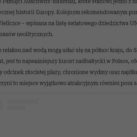
 Pamięci Auschwitz-Birkenau, które stanowi jedno z n
cznej historii Europy. Kolejnym rekomendowanym pun
Wieliczce – wpisana na listę światowego dziedzictwa U
czasów neolitycznych.
 relaksu nad wodą mogą udać się na północ kraju, do S
, jest to najważniejszy kurort nadbałtycki w Polsce, of
y odcinek złocistej plaży, chronione wydmy oraz najdł
 czyni to miejsce wyjątkowo atrakcyjnym również poza 