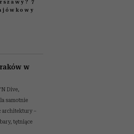
arszawy? 7
 majówkowy
Kraków w
'N Dive,
dla samotnie
 architektury –
ary, tętniące