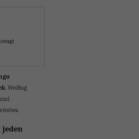
 uwagi
ingu
ek
. Według
kusi
zeństwa.
m jeden