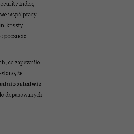
ecurity Index,
 we współpracy
n. koszty
że poczucie
ch
, co zapewniło
eślono, że
rednio zaledwie
solo dopasowanych