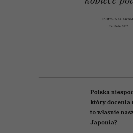
kawę z Kasią Miller”, s.
girls”
odc. 7]
PATRYCJA KLIKOWS
24 MAJA 2025
Polska niespo
który docenia 
to właśnie nas
Japonia?