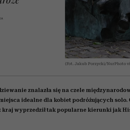
 5,
kwestie, o których wciąż
skutki dla związku i dla
Miller s. 5, odc. 6]
Raport Lyst ujaw
boimy się mówić
partnerki
najbardziej pożąd
ubrania i marki se
KA
(Fot. Jakub Porzycki/NurPhoto v
dziewanie znalazła się na czele międzynarodo
miejsca idealne dla kobiet podróżujących solo. 
z kraj wyprzedził tak popularne kierunki jak H