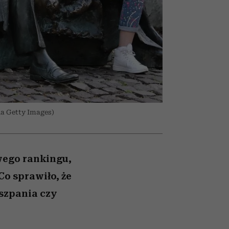
nił
relację z pieniędzmi
ane
zonu
ia Getty Images)
wego rankingu,
Co sprawiło, że
iszpania czy