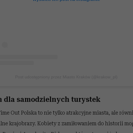
Post udostępniony przez Miasto Kraków (@krakow_pl)
m dla samodzielnych turystek
me Out Polska to nie tylko atrakcyjne miasta, ale równi
alne krajobrazy. Kobiety z zamiłowaniem do historii m