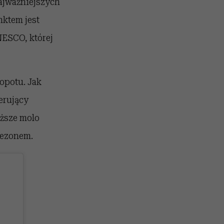
ajważniejszych
ktem jest
NESCO, której
opotu. Jak
erujący
uższe molo
sezonem.