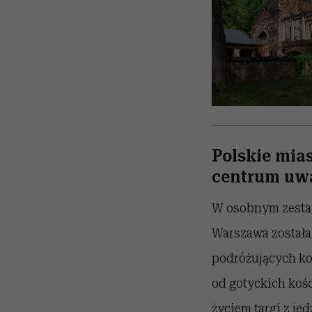
Polskie mia
centrum uw
W osobnym zestaw
Warszawa została 
podróżujących kob
od gotyckich koś
życiem targi z je