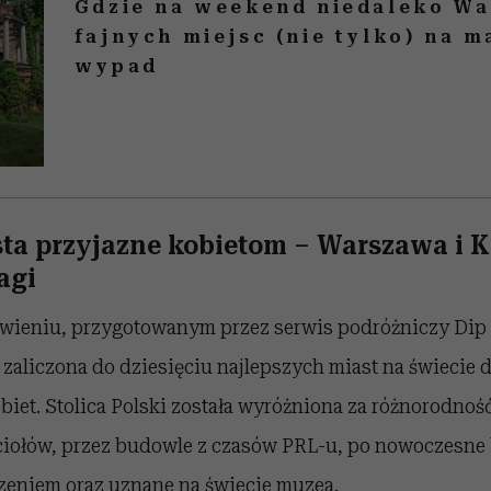
Gdzie na weekend niedaleko W
fajnych miejsc (nie tylko) na
wypad
sta przyjazne kobietom – Warszawa i 
agi
ieniu, przygotowanym przez serwis podróżniczy Dip 
zaliczona do dziesięciu najlepszych miast na świecie 
iet. Stolica Polski została wyróżniona za różnorodność
ciołów, przez budowle z czasów PRL-u, po nowoczesne b
dzeniem oraz uznane na świecie muzea.