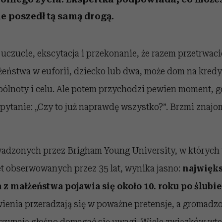
e poszedł tą samą drogą.
uczucie, ekscytacja i przekonanie, że razem przetrwaci
żeństwa w euforii, dziecko lub dwa, może dom na kredy
ólnoty i celu. Ale potem przychodzi pewien moment, gd
 pytanie: „Czy to już naprawdę wszystko?”. Brzmi znajo
adzonych przez Brigham Young University, w których 
et obserwowanych przez 35 lat, wynika jasno:
najwięk
z małżeństwa pojawia się około 10. roku po ślubie
enia przeradzają się w poważne pretensje, a gromadzo
czynają głośno domagać się uwagi. Wiele związków wte