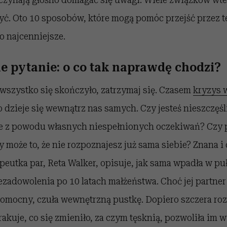
być. Oto 10 sposobów, które mogą pomóc przejść przez t
o najcenniejsze.
ie pytanie: o co tak naprawdę chodzi?
wszystko się skończyło, zatrzymaj się. Czasem
kryzys 
o dzieje się wewnątrz nas samych. Czy jesteś nieszczęśl
 z powodu własnych niespełnionych oczekiwań? Czy 
zy może to, że nie rozpoznajesz już sama siebie? Znana i
eutka par, Reta Walker, opisuje, jak sama wpadła w pu
zadowolenia po 10 latach małżeństwa. Choć jej partner
omocny, czuła wewnętrzną pustkę. Dopiero szczera ro
rakuje, co się zmieniło, za czym tęsknią, pozwoliła im w