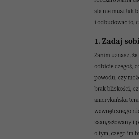
ale nie musi tak 
i odbudować to, c
1. Zadaj sob
Zanim uznasz, że 
odbicie czegoś, c
powodu, czy może
brak bliskości, c
amerykańska terap
wewnętrznego nie
zaangażowany i p
o tym, czego im b