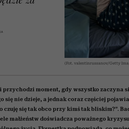
 5,
kwestie, o których wciąż
skutki dla związku i dla
Miller s. 5, odc. 6]
Raport Lyst ujaw
boimy się mówić
partnerki
najbardziej pożąd
ubrania i marki se
KA
(Fot. valentinrussanov/Getty Ima
ji przychodzi moment, gdy wszystko zaczyna s
 się nie dzieje, a jednak coraz częściej pojawia
 czuję się tak obco przy kimś tak bliskim?”. B
wiele małżeństw doświadcza poważnego kryzys
lnego życia. Ekspertka podpowiada, co możes