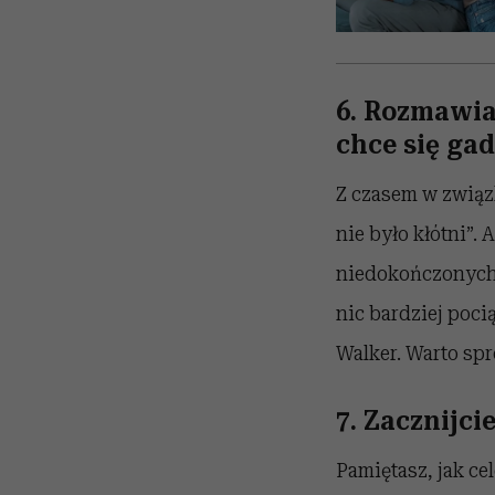
6. Rozmawia
chce się ga
Z czasem w związ
nie było kłótni”.
niedokończonych 
nic bardziej poc
Walker. Warto sp
7. Zacznijci
Pamiętasz, jak ce