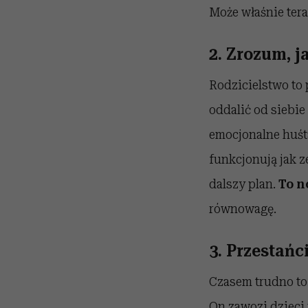
Może właśnie tera
2. Zrozum, j
Rodzicielstwo to 
oddalić od siebie
emocjonalne huśta
funkcjonują jak z
dalszy plan.
To n
równowagę.
3. Przestańc
Czasem trudno to 
On zawozi dzieci 