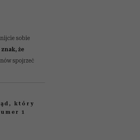
nijcie sobie
 znak, że
znów spojrzeć
ąd, który
numer 1