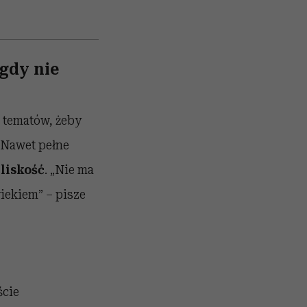
 gdy nie
 tematów, żeby
. Nawet pełne
liskość
. „Nie ma
iekiem” – pisze
ście