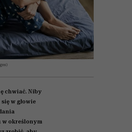
nił
relację z pieniędzmi
ane
zonu
ges)
ię chwiać. Niby
 się w głowie
adania
u w określonym
z zrobić, aby