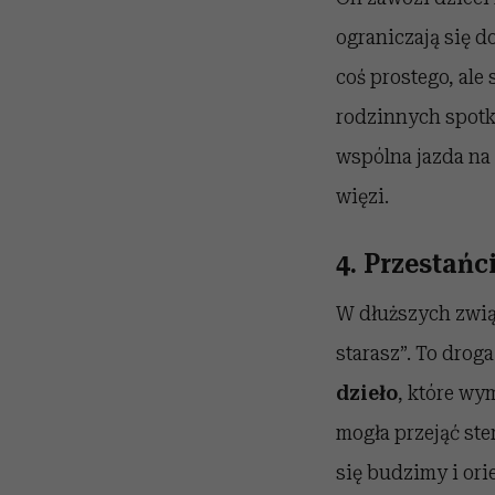
ograniczają się do
coś prostego, ale
rodzinnych spotk
wspólna jazda na
więzi.
4. Przestańc
W dłuższych związ
starasz”. To drog
dzieło
, które wy
mogła przejąć ste
się budzimy i ori