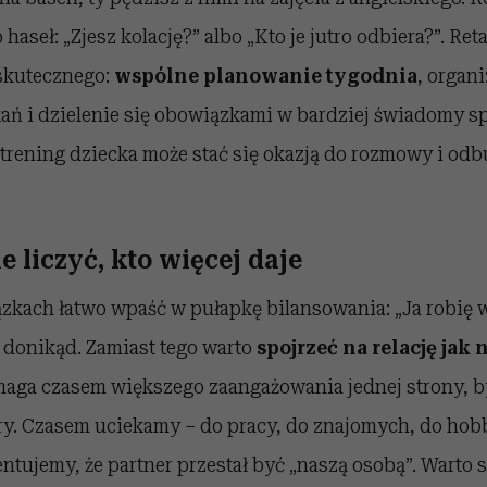
 haseł: „Zjesz kolację?” albo „Kto je jutro odbiera?”. Re
 skutecznego:
wspólne planowanie tygodnia
, organ
ań i dzielenie się obowiązkami w bardziej świadomy s
 trening dziecka może stać się okazją do rozmowy i o
ie liczyć, kto więcej daje
kach łatwo wpaść w pułapkę bilansowania: „Ja robię wi
a donikąd. Zamiast tego warto
spojrzeć na relację jak
maga czasem większego zaangażowania jednej strony, b
ry. Czasem uciekamy – do pracy, do znajomych, do hob
entujemy, że partner przestał być „naszą osobą”. Warto 