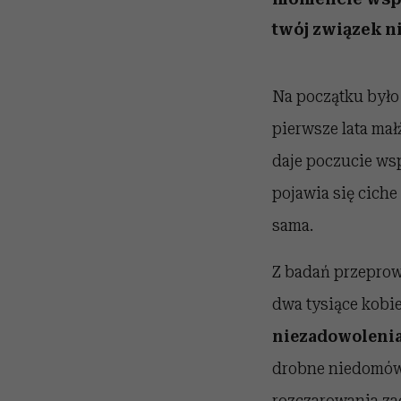
twój związek ni
Na początku było 
pierwsze lata mał
daje poczucie wsp
pojawia się ciche
sama.
Z badań przeprow
dwa tysiące kobi
niezadowolenia 
drobne niedomówi
rozczarowania za