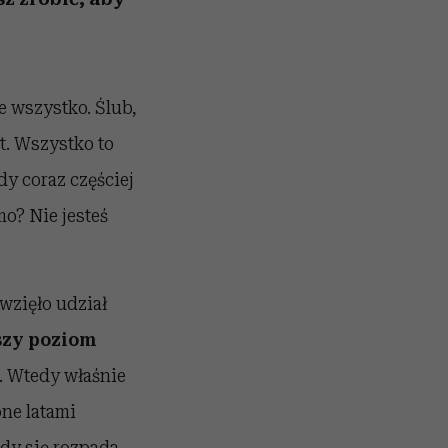
e wszystko. Ślub,
t. Wszystko to
y coraz częściej
mo? Nie jesteś
wzięło udział
szy poziom
. Wtedy właśnie
ne latami
dy się rozpada,