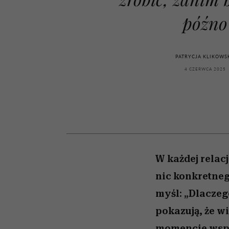
kawę z Kasią Miller”, s.
girls”
odc. 7]
późno
PATRYCJA KLIKOWS
4 CZERWCA 2025
W każdej relac
nic konkretnego
myśl: „Dlaczego
pokazują, że 
momencie wspó