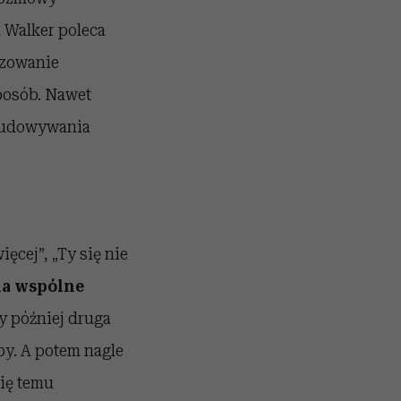
ta Walker poleca
izowanie
posób. Nawet
dbudowywania
ęcej”, „Ty się nie
 na wspólne
y później druga
by. A potem nagle
się temu