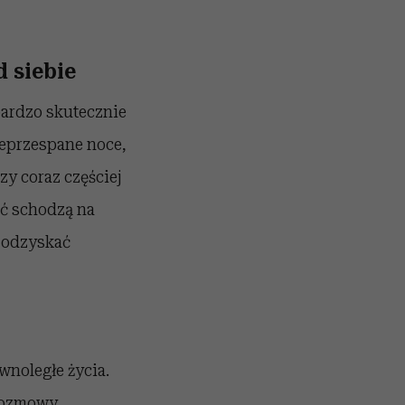
d siebie
bardzo skutecznie
ieprzespane noce,
zy coraz częściej
ść schodzą na
 odzyskać
wnoległe życia.
 Rozmowy