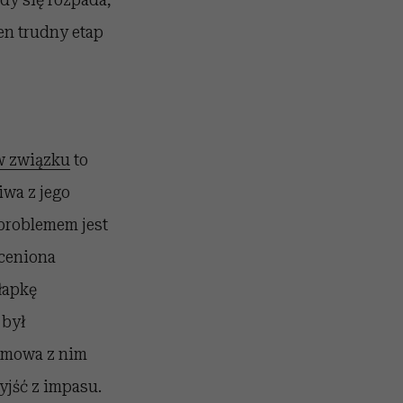
en trudny etap
w związku
to
iwa z jego
problemem jest
 ceniona
łapkę
 był
zmowa z nim
yjść z impasu.