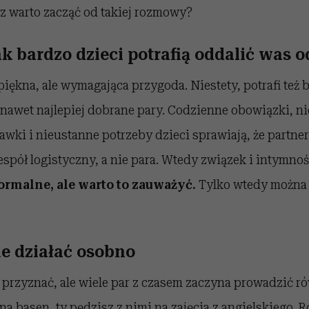
z warto zacząć od takiej rozmowy?
ak bardzo dzieci potrafią oddalić was o
piękna, ale wymagająca przygoda. Niestety, potrafi też 
 nawet najlepiej dobrane pary. Codzienne obowiązki, n
wki i nieustanne potrzeby dzieci sprawiają, że partner
espół logistyczny, a nie para. Wtedy związek i intymno
ormalne, ale warto to zauważyć.
Tylko wtedy można
ie działać osobno
przyznać, ale wiele par z czasem zaczyna prowadzić ró
na basen, ty pędzisz z nimi na zajęcia z angielskiego.