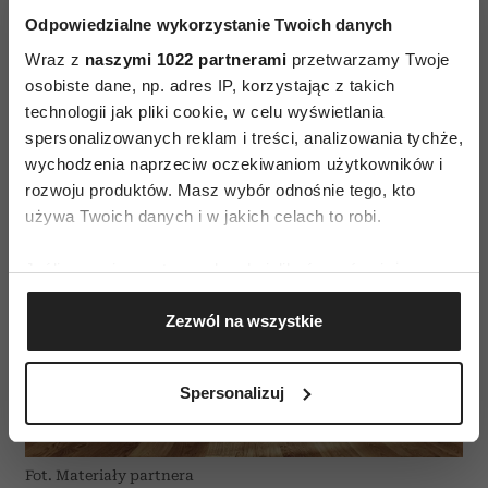
w
technologię SteamCure
– wykorzystującą
Odpowiedzialne wykorzystanie Twoich danych
parę wodną na początku i na końcu cyklu, która
Wraz z
naszymi 1022 partnerami
przetwarzamy Twoje
odświeża tkaniny, nadaje im lekkość, ułatwia
osobiste dane, np. adres IP, korzystając z takich
technologii jak pliki cookie, w celu wyświetlania
usuwanie zabrudzeń oraz zmniejsza ilość
spersonalizowanych reklam i treści, analizowania tychże,
zagnieceń.
wychodzenia naprzeciw oczekiwaniom użytkowników i
rozwoju produktów. Masz wybór odnośnie tego, kto
używa Twoich danych i w jakich celach to robi.
Jeśli wyrazisz na to zgodę, chcielibyśmy również:
Gromadzić dane dotyczące Twojej lokalizacji
Zezwól na wszystkie
geograficznej z dokładnością nawet do kilku metrów
Identyfikować Twoje urządzenie, aktywnie
analizując charakteryzującego je zbiory danych
Spersonalizuj
(fingerprinting, czyli wirtualny odcisk palca)
Dowiedz się więcej odnośnie tego, jak Twoje osobiste
dane są przetwarzane oraz ustaw własne preferencje w
Fot. Materiały partnera
sekcji szczegółów
. W Deklaracji plików cookie możesz