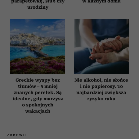
parapetówkę, ślub czy
w każdym domu
urodziny
Greckie wyspy bez
Nie alkohol, nie słońce
tłumów – 5 mniej
i nie papierosy. To
znanych perełek. Są
najbardziej zwiększa
idealne, gdy marzysz
ryzyko raka
o spokojnych
wakacjach
ZDROWIE