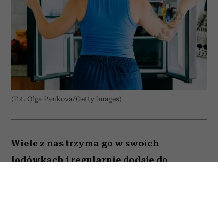
(Fot. Olga Pankova/Getty Images)
Wiele z nas trzyma go w swoich
lodówkach i regularnie dodaje do
przygotowywanych dań. Amerykański
onkolog dr Avishek Kumar zdradził,
jakiego produktu prawie nigdy nie