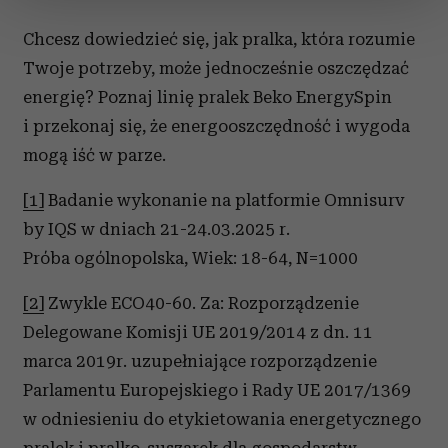
zmienić lub wycofać swoją zgodę w dowolnej chwili.
Chcesz dowiedzieć się, jak pralka, która rozumie
Twoje potrzeby, może jednocześnie oszczędzać
Wykorzystujemy pliki cookie do spersonalizowania treści
i reklam, aby oferować funkcje społecznościowe i
energię? Poznaj linię pralek Beko EnergySpin
analizować ruch w naszej witrynie. Informacje o tym, jak
i przekonaj się, że energooszczędność i wygoda
korzystasz z naszej witryny, udostępniamy partnerom
mogą iść w parze.
społecznościowym, reklamowym i analitycznym.
Partnerzy mogą połączyć te informacje z innymi danymi
[1]
Badanie wykonanie na platformie Omnisurv
otrzymanymi od Ciebie lub uzyskanymi podczas
by IQS w dniach 21-24.03.2025 r.
korzystania z ich usług.
Próba ogólnopolska, Wiek: 18-64, N=1000
[2]
Zwykle ECO40-60. Za: Rozporządzenie
Delegowane Komisji UE 2019/2014 z dn. 11
marca 2019r. uzupełniające rozporządzenie
Parlamentu Europejskiego i Rady UE 2017/1369
w odniesieniu do etykietowania energetycznego