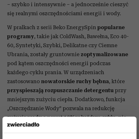
– szybko i intensywnie – a jednocześnie cieszyć
się realnymi oszczędnościami energii i wody.
W pralkach z serii Beko EnergySpin
popularne
programy
, takie jak ColdWash, Bawełna, Eco 40-
60, Syntetyki, Szybki, Delikatne czy Ciemne
Ubrania, zostały gruntownie
zoptymalizowane
pod kątem oszczędności energii podczas
każdego cyklu prania. W urządzeniach
zastosowano
nowatorskie ruchy bębna
, które
przyspieszają rozpuszczanie detergentu
przy
mniejszym zużyciu ciepła. Dodatkowo, funkcja
„Oszczędzanie Wody” pozwala na redukcję
zużycia wody o nawet 10% w każdym cyklu, nie
rezygnując przy tym z efektywności prania.
Modele EnergySpin wyposażono również