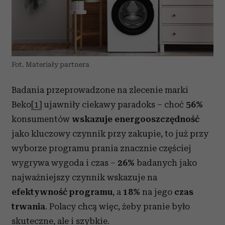
Fot. Materiały partnera
Badania przeprowadzone na zlecenie marki
Beko
[1]
ujawniły ciekawy paradoks – choć
56%
konsumentów
wskazuje energooszczędność
jako kluczowy czynnik przy zakupie, to już przy
wyborze programu prania znacznie częściej
wygrywa wygoda i czas –
26%
badanych jako
najważniejszy czynnik wskazuje na
efektywność programu
, a
18%
na jego
czas
trwania
. Polacy chcą więc, żeby pranie było
skuteczne, ale i szybkie.