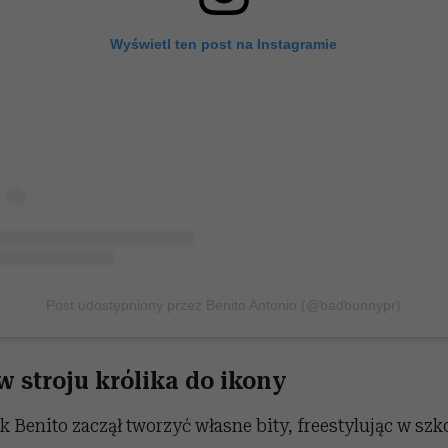
Wyświetl ten post na Instagramie
Post udostępniony przez Benito Antonio (@badbunnypr)
 stroju królika do ikony
ek Benito zaczął tworzyć własne bity, freestylując w szk