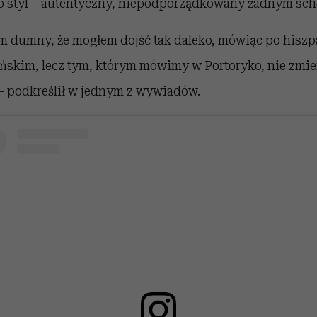
go styl – autentyczny, niepodporządkowany żadnym sc
m dumny, że mogłem dojść tak daleko, mówiąc po hiszpa
ańskim, lecz tym, którym mówimy w Portoryko, nie zmie
– podkreślił w jednym z wywiadów.