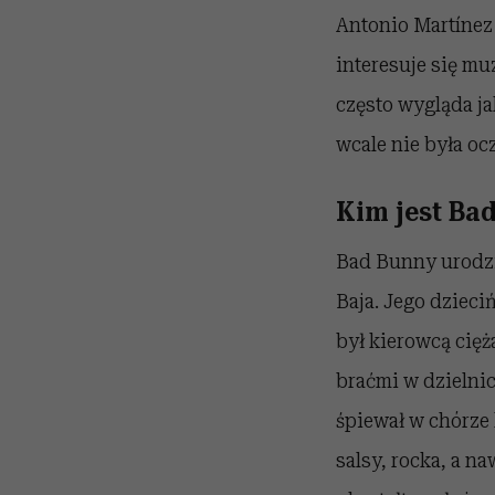
Antonio Martínez 
interesuje się mu
często wygląda ja
wcale nie była oc
Kim jest Ba
Bad Bunny urodzi
Baja. Jego dziec
był kierowcą cię
braćmi w dzielnic
śpiewał w chórze 
salsy, rocka, a 