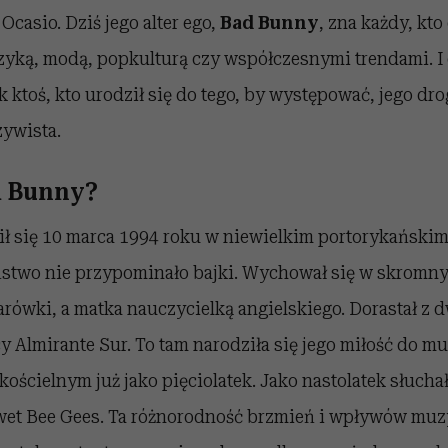
Ocasio. Dziś jego alter ego,
Bad Bunny
, zna każdy, kto
zyką, modą, popkulturą czy współczesnymi trendami. I
k ktoś, kto urodził się do tego, by występować, jego dro
zywista.
d Bunny?
ł się 10 marca 1994 roku w niewielkim portorykański
iństwo nie przypominało bajki. Wychował się w skromn
żarówki, a matka nauczycielką angielskiego. Dorastał 
y Almirante Sur. To tam narodziła się jego miłość do mu
kościelnym już jako pięciolatek. Jako nastolatek słucha
nawet Bee Gees. Ta różnorodność brzmień i wpływów mu