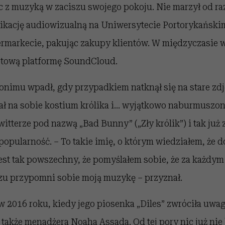
 z muzyką w zaciszu swojego pokoju. Nie marzył od raz
kację audiowizualną na Uniwersytecie Portorykański
ermarkecie, pakując zakupy klientów. W międzyczasie 
etową platformę SoundCloud.
nimu wpadł, gdy przypadkiem natknął się na stare zdj
ał na sobie kostium królika i… wyjątkowo naburmuszon
itterze pod nazwą „Bad Bunny” („Zły królik”) i tak już 
opularność. – To takie imię, o którym wiedziałem, że d
jest tak powszechny, że pomyślałem sobie, że za każdym
azu przypomni sobie moją muzykę – przyznał.
w 2016 roku, kiedy jego piosenka „Diles” zwróciła uwa
 także menadżera Noaha Assada. Od tej pory nic już nie 