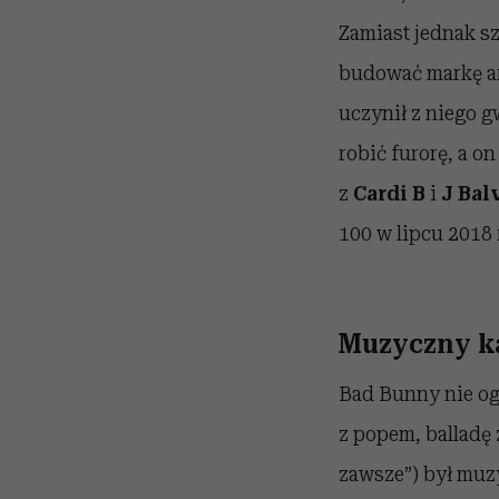
Zamiast jednak s
budować markę art
uczynił z niego g
robić furorę, a o
z
Cardi B
i
J Bal
100 w lipcu 2018 
Muzyczny ka
Bad Bunny nie og
z popem, balladę 
zawsze”) był muz