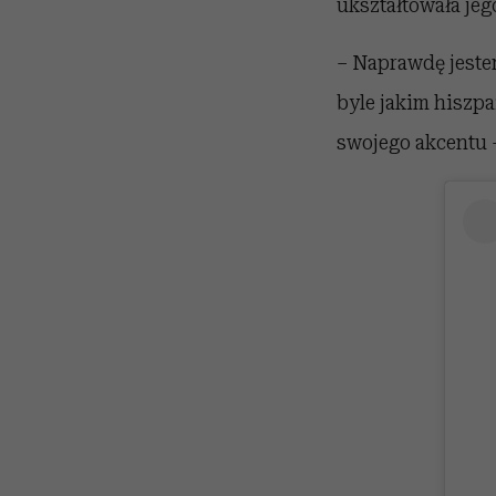
ukształtowała je
– Naprawdę jeste
byle jakim hiszp
swojego akcentu 