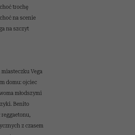
 choć trochę
 choć na scenie
ga na szczyt
m miasteczku Vega
ym domu: ojciec
z dwoma młodszymi
zyki. Benito
ł reggaetonu,
zycznych z czasem