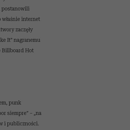
 postanowili
 właśnie internet
utwory zaczęły
ike It” nagranemu
e Billboard Hot
pem, punk
or siempre” – „na
 i publiczności.