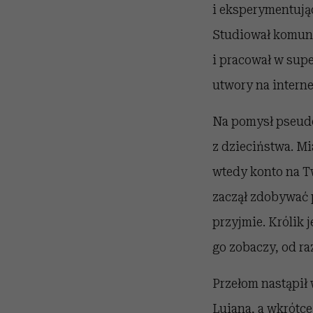
i eksperymentując
Studiował komuni
i pracował w sup
utwory na intern
Na pomysł pseudo
z dzieciństwa. Mi
wtedy konto na Tw
zaczął zdobywać p
przyjmie. Królik 
go zobaczy, od r
Przełom nastąpił 
Luiana, a wkrótce