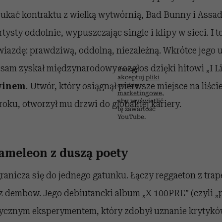
zukać kontraktu z wielką wytwórnią, Bad Bunny i Assad
ysty oddolnie, wypuszczając single i klipy w sieci. I to
wiazdę: prawdziwą, oddolną, niezależną. Wkrótce jego 
n sam zyskał międzynarodowy rozgłos dzięki hitowi „I L
Proszę
akceptuj pliki
vinem
. Utwór, który osiągnął pierwsze miejsce na liści
cookie
marketingowe
,
⋯
aby wyświetlić
roku, otworzył mu drzwi do globalnej kariery.
tę zawartość
YouTube.
meleon z duszą poety
ranicza się do jednego gatunku. Łączy reggaeton z tra
z dembow. Jego debiutancki album „X 100PRE” (czyli „p
ycznym eksperymentem, który zdobył uznanie krytyków