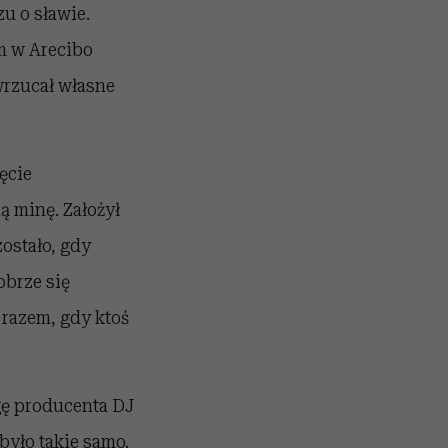
u o sławie.
m w Arecibo
wrzucał własne
ęcie
ą minę. Założył
zostało, gdy
obrze się
 razem, gdy ktoś
gę producenta DJ
było takie samo.