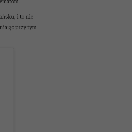
hematom.
ńsku, i to nie
niając przy tym