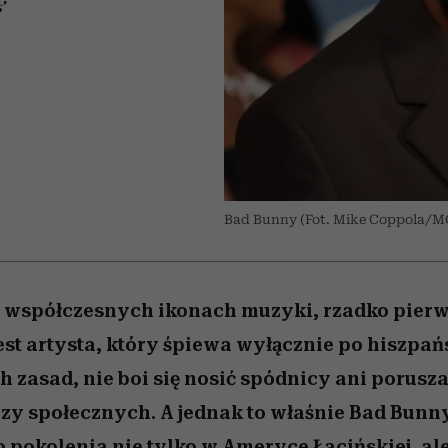
edź
 5,
j
Wiemy, gdzie go kupić
mogą zrobić rodzice
Miller s. 5, odc. 6]
sezon jesień–zima 2
niż się wydaje
I
Bad Bunny (Fot. Mike Coppola/M
 współczesnych ikonach muzyki, rzadko pier
est artysta, który śpiewa wyłącznie po hiszpańs
 zasad, nie boi się nosić spódnicy ani porusz
zy społecznych. A jednak to właśnie Bad Bunny 
pokolenia nie tylko w Ameryce Łacińskiej, ale